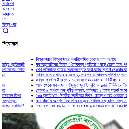
সারাদেশ
অন্যান্য
আদালত
ধর্ম
ভিন্ন খবর
শিরোনাম
বিশ্ববাজারে বিশ্ববাজারে অপরিশোধিত তেলের দাম কমেছে
ষড়যন্ত্রকারীদের বিরুদ্ধে ঐক্যবদ্ধ প্রতিরোধ গড়ে তোলা হবে: পররাষ্ট্র প্রতিমন্ত্রী
শেখ হাসিনাকে ভারতে সংবাদমাধ্যমে কথা বলার সুযোগ দেওয়ায় বাংলাদেশের ক্ষোভ
সাকিব আল হাসানের বাড়িতে হামলার পর অতিরিক্ত পুলিশ মোতায়েন
হরমুজ প্রণালি ইস্যুতে ওমানের সঙ্গে সমঝোতার দাবি ইরানের
আজ থেকে সবার জন্য উন্মুক্ত জুলাই স্মৃতি জাদুঘর, টিকিট ৫০ টাকা
দেশের ৬ অঞ্চলে ঝড়-বৃষ্টির আভাস, নদীবন্দরে ১ নম্বর সতর্ক সংকেত
‘৩৬ জুলাই’কে ‘দ্বিতীয় স্বাধীনতা দিবস’ উল্লেখ করে শুভেচ্ছা জানালেন তিশা
কাঁচাবাজারে অস্বাভাবিক হারে বেড়েছে সবজির দাম, চাপে নিম্ন ও মধ্যবিত্ত
‘জনাব তারেক রহমান, ১ দফার ঘোষক হয়ে কেমন লাগছে’ কেন লিখলেন সারজিস?