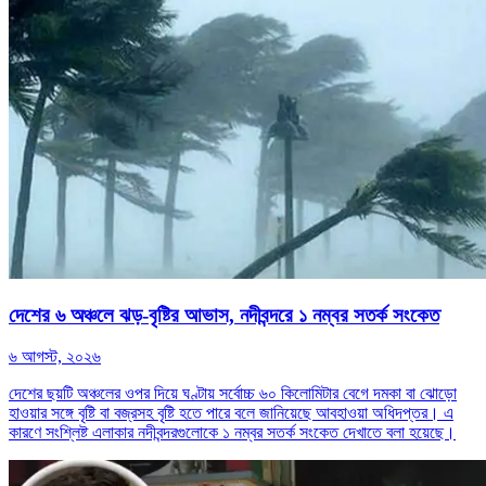
দেশের ৬ অঞ্চলে ঝড়-বৃষ্টির আভাস, নদীবন্দরে ১ নম্বর সতর্ক সংকেত
৬ আগস্ট, ২০২৬
দেশের ছয়টি অঞ্চলের ওপর দিয়ে ঘণ্টায় সর্বোচ্চ ৬০ কিলোমিটার বেগে দমকা বা ঝোড়ো
হাওয়ার সঙ্গে বৃষ্টি বা বজ্রসহ বৃষ্টি হতে পারে বলে জানিয়েছে আবহাওয়া অধিদপ্তর। এ
কারণে সংশ্লিষ্ট এলাকার নদীবন্দরগুলোকে ১ নম্বর সতর্ক সংকেত দেখাতে বলা হয়েছে।