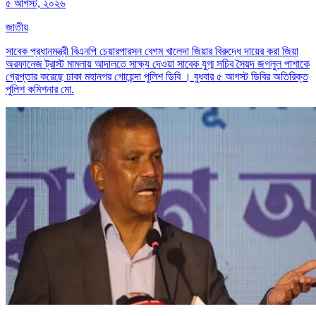
৫ আগস্ট, ২০২৬
জাতীয়
সাবেক প্রধানমন্ত্রী বিএনপি চেয়ারপারসন বেগম খালেদা জিয়ার বিরুদ্ধে দায়ের করা জিয়া
অরফানেজ ট্রাস্ট মামলায় আদালতে সাক্ষ্য দেওয়া সাবেক যুগ্ম সচিব সৈয়দ জগলুল পাশাকে
গ্রেপ্তার করেছে ঢাকা মহানগর গোয়েন্দা পুলিশ ডিবি । বুধবার ৫ আগস্ট ডিবির অতিরিক্ত
পুলিশ কমিশনার মো.