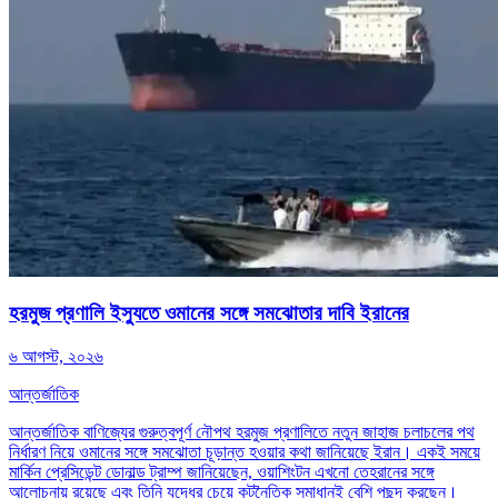
হরমুজ প্রণালি ইস্যুতে ওমানের সঙ্গে সমঝোতার দাবি ইরানের
৬ আগস্ট, ২০২৬
আন্তর্জাতিক
আন্তর্জাতিক বাণিজ্যের গুরুত্বপূর্ণ নৌপথ হরমুজ প্রণালিতে নতুন জাহাজ চলাচলের পথ
নির্ধারণ নিয়ে ওমানের সঙ্গে সমঝোতা চূড়ান্ত হওয়ার কথা জানিয়েছে ইরান। একই সময়ে
মার্কিন প্রেসিডেন্ট ডোনাল্ড ট্রাম্প জানিয়েছেন, ওয়াশিংটন এখনো তেহরানের সঙ্গে
আলোচনায় রয়েছে এবং তিনি যুদ্ধের চেয়ে কূটনৈতিক সমাধানই বেশি পছন্দ করছেন।