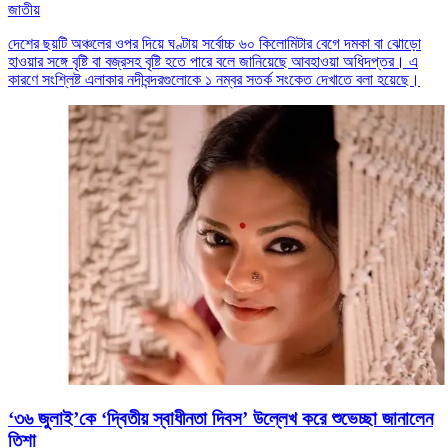
জাতীয়
দেশের ছয়টি অঞ্চলের ওপর দিয়ে ঘণ্টায় সর্বোচ্চ ৬০ কিলোমিটার বেগে দমকা বা ঝোড়ো
হাওয়ার সঙ্গে বৃষ্টি বা বজ্রসহ বৃষ্টি হতে পারে বলে জানিয়েছে আবহাওয়া অধিদপ্তর। এ
কারণে সংশ্লিষ্ট এলাকার নদীবন্দরগুলোকে ১ নম্বর সতর্ক সংকেত দেখাতে বলা হয়েছে।
‘৩৬ জুলাই’কে ‘দ্বিতীয় স্বাধীনতা দিবস’ উল্লেখ করে শুভেচ্ছা জানালেন
তিশা