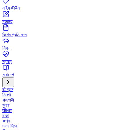
লাইফস্টাইল
মতামত
বিশেষ প্রতিবেদন
শিক্ষা
স্বাস্থ্য
সারাদেশ
চট্টগ্রাম
সিলেট
রাজশাহী
খুলনা
বরিশাল
ঢাকা
রংপুর
ময়মনসিংহ