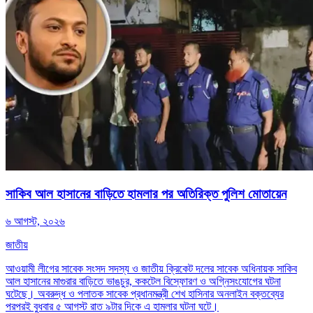
সাকিব আল হাসানের বাড়িতে হামলার পর অতিরিক্ত পুলিশ মোতায়েন
৬ আগস্ট, ২০২৬
জাতীয়
আওয়ামী লীগের সাবেক সংসদ সদস্য ও জাতীয় ক্রিকেট দলের সাবেক অধিনায়ক সাকিব
আল হাসানের মাগুরার বাড়িতে ভাঙচুর, ককটেল বিস্ফোরণ ও অগ্নিসংযোগের ঘটনা
ঘটেছে। অবরুদ্ধ ও পলাতক সাবেক প্রধানমন্ত্রী শেখ হাসিনার অনলাইন বক্তব্যের
পরপরই বুধবার ৫ আগস্ট রাত ৯টার দিকে এ হামলার ঘটনা ঘটে।