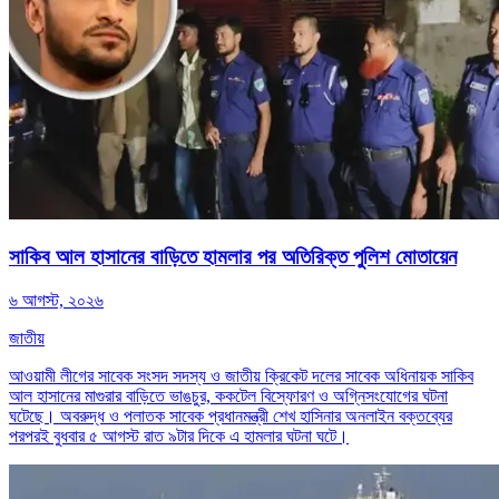
সাকিব আল হাসানের বাড়িতে হামলার পর অতিরিক্ত পুলিশ মোতায়েন
৬ আগস্ট, ২০২৬
জাতীয়
আওয়ামী লীগের সাবেক সংসদ সদস্য ও জাতীয় ক্রিকেট দলের সাবেক অধিনায়ক সাকিব
আল হাসানের মাগুরার বাড়িতে ভাঙচুর, ককটেল বিস্ফোরণ ও অগ্নিসংযোগের ঘটনা
ঘটেছে। অবরুদ্ধ ও পলাতক সাবেক প্রধানমন্ত্রী শেখ হাসিনার অনলাইন বক্তব্যের
পরপরই বুধবার ৫ আগস্ট রাত ৯টার দিকে এ হামলার ঘটনা ঘটে।