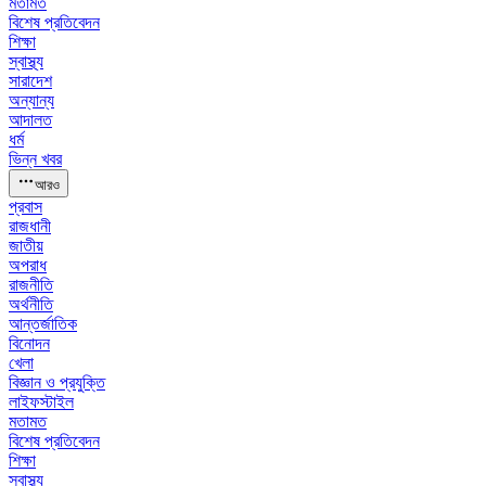
মতামত
বিশেষ প্রতিবেদন
শিক্ষা
স্বাস্থ্য
সারাদেশ
অন্যান্য
আদালত
ধর্ম
ভিন্ন খবর
আরও
প্রবাস
রাজধানী
জাতীয়
অপরাধ
রাজনীতি
অর্থনীতি
আন্তর্জাতিক
বিনোদন
খেলা
বিজ্ঞান ও প্রযুক্তি
লাইফস্টাইল
মতামত
বিশেষ প্রতিবেদন
শিক্ষা
স্বাস্থ্য