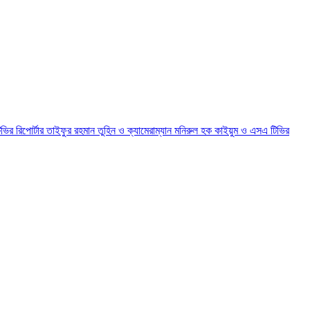
ির রিপোর্টার তাইফুর রহমান তুহিন ও ক্যামেরাম্যান মনিরুল হক কাইয়ুম ও এসএ টিভির