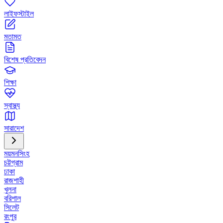
লাইফস্টাইল
মতামত
বিশেষ প্রতিবেদন
শিক্ষা
স্বাস্থ্য
সারাদেশ
ময়মনসিংহ
চট্টগ্রাম
ঢাকা
রাজশাহী
খুলনা
বরিশাল
সিলেট
রংপুর