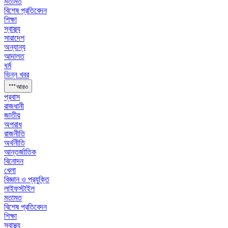
মতামত
বিশেষ প্রতিবেদন
শিক্ষা
স্বাস্থ্য
সারাদেশ
অন্যান্য
আদালত
ধর্ম
ভিন্ন খবর
আরও
প্রবাস
রাজধানী
জাতীয়
অপরাধ
রাজনীতি
অর্থনীতি
আন্তর্জাতিক
বিনোদন
খেলা
বিজ্ঞান ও প্রযুক্তি
লাইফস্টাইল
মতামত
বিশেষ প্রতিবেদন
শিক্ষা
স্বাস্থ্য