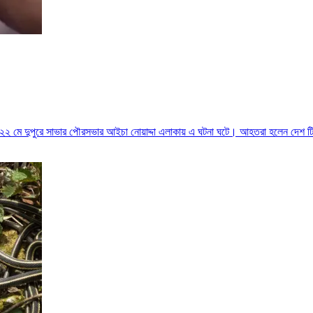
 ২২ মে দুপুরে সাভার পৌরসভার আইচা নোয়াদ্দা এলাকায় এ ঘটনা ঘটে। আহতরা হলেন দেশ টিভ