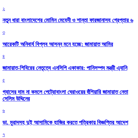
২
নতুন ধারা বাংলাদেশের মোমিন মেহেদী ও শান্তা ফারজানাসহ গ্রেপ্তার ৬
৩
আরেকটি অনিবার্য বিপ্লব আসন্ন মনে হচ্ছে: জামায়াত আমির
৪
জামায়াত-শিবিরের নেতৃত্বে এনসিপি একাকার: পানিসম্পদ মন্ত্রী এ্যানি
৫
গ্যাসের দাম না কমলে পেট্রোবাংলা ঘেরাওয়ের হুঁশিয়ারি জামায়াত নেতা
সেলিম উদ্দিনের
৬
ডা. মুরাদসহ দুই আসামিকে হাজির করতে পত্রিকায় বিজ্ঞপ্তির আদেশ
৭