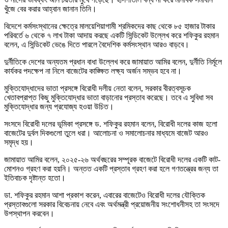
খুঁজে বের করার আহ্বান জানান তিনি।
বিদেশে কর্মসংস্থানের ক্ষেত্রে মালয়েশিয়াগামী শ্রমিকদের কাছ থেকে ৮৫ হাজার টাকার
পরিবর্তে ৬ থেকে ৭ লাখ টাকা আদায় করছে একটি সিন্ডিকেট উল্লেখ করে শফিকুর রহমান
বলেন, এ সিন্ডিকেট ভেঙে দিতে পারলে বৈদেশিক কর্মসংস্থান আরও বাড়বে।
দুর্নীতিকে দেশের অন্যতম প্রধান বাধা উল্লেখ করে জামায়াত আমির বলেন, দুর্নীতি নির্মূলে
কার্যকর পদক্ষেপ না নিলে বাজেটের কাঙ্ক্ষিত লক্ষ্য অর্জন সম্ভব হবে না।
মুক্তিযোদ্ধাদের ভাতা প্রসঙ্গে বিরোধী দলীয় নেতা বলেন, সরকার বীরত্বসূচক
খেতাবপ্রাপ্ত কিছু মুক্তিযোদ্ধার ভাতা বাড়ানোর প্রস্তাব করেছে। তবে এ সুবিধা সব
মুক্তিযোদ্ধার জন্য প্রযোজ্য হওয়া উচিত।
সংসদে বিরোধী দলের ভূমিকা প্রসঙ্গে ড. শফিকুর রহমান বলেন, বিরোধী দলের কাজ হলো
বাজেটের দুর্বল দিকগুলো তুলে ধরা। আলোচনা ও সমালোচনার মাধ্যমে বাজেট আরও
সমৃদ্ধ হয়।
জামায়াত আমির বলেন, ২০২৫-২৬ অর্থবছরের সম্পূরক বাজেটে বিরোধী দলের একটি কাট-
মোশনও গ্রহণ করা হয়নি। অন্তত একটি প্রস্তাব গ্রহণ করা হলে গণতন্ত্রের জন্য তা
ইতিবাচক দৃষ্টান্ত হতো।
ডা. শফিকুর রহমান আশা প্রকাশ করেন, এবারের বাজেটেও বিরোধী দলের যৌক্তিক
প্রস্তাবগুলো সরকার বিবেচনায় নেবে এবং অর্থমন্ত্রী প্রয়োজনীয় সংশোধনীসহ তা সংসদে
উপস্থাপন করবেন।