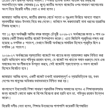
চেয়েও বেশি রাজস্ব আদায় সম্ভব। স্পিকার হাফিজ উদ্দিন আহমদ বীর বিক্রমের
সভাপতিত্বে আজ সোমবার (২৯ জুন) জাতীয় সংসদে বাজেটের ওপর সাধারণ আলোচনায়
অংশ নিয়ে বিরোধী দলীয় নেতা এ কথা বলেন।
জামায়াত আমির বলেন, জাতীয় রাজস্ব বোর্ডে সততা ও শৃঙ্খলা ফিরিয়ে আনতে পারলে
ব্যবসায়ীরা আরও উৎসাহ নিয়ে কর দেবেন। বর্তমানে সৎ করদাতারাই নানা ধরনের হয়রানির
শিকার হচ্ছেন।
গত ১১ জুন অর্থমন্ত্রী আমির খসরু মাহমুদ চৌধুরী ২০২৬-২৭ অর্থবছরের জন্য ৯ লাখ ৩৮
হাজার কোটি টাকার জাতীয় বাজেট উপস্থাপন করেন। এতে জিডিপি প্রবৃদ্ধির লক্ষ্য ধরা
হয়েছে ৬ দশমিক ৫ শতাংশ, যেখানে বিদায়ী অর্থবছরে সাময়িক হিসেবে প্রবৃদ্ধি ছিল ৪
দশমিক ১৪ শতাংশ।
২০২৬-২৭ অর্থবছরের প্রস্তাবিত বাজেটে সব খাতের জন্য ন্যায়সঙ্গত বরাদ্দ নিশ্চিত করা
হয়নি অভিযোগ করে শফিকুর রহমান বলেন, যে বাজেট সব খাতকে সমান গুরুত্ব দেবে এবং
সমাজের সব অংশীজনকে উপকৃত করবে, সেই বাজেটই গ্রহণযোগ্য ও সফল বাজেট
হিসেবে বিবেচিত হবে।
জামায়াত আমির বলেন, একটি বাজেট তখনই ভারসাম্যপূর্ণ ও ন্যায়ভিত্তিক হয়, যখন
দেশের সব মানুষের অধিকার যথাযথভাবে নিশ্চিত করা হয়।
বাংলাদেশে ইবতেদায়ি শিক্ষা সাধারণ প্রাথমিক শিক্ষার সমমানের হলেও এ শিক্ষাব্যবস্থার
জন্য বাজেটে কোনো বরাদ্দ বা বিশেষ বিবেচনা রাখা হয়নি বলে ডা. শফিকুর রহমান উল্লেখ
করেন।
বিরোধী দলীয় নেতা বলেন, শিক্ষার উন্নয়নের পাশাপাশি কয়েকটি বিশেষায়িত