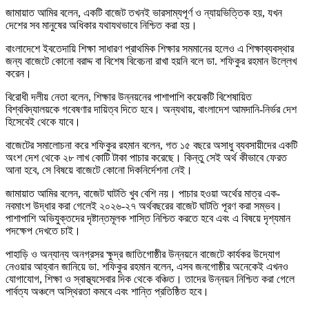
জামায়াত আমির বলেন, একটি বাজেট তখনই ভারসাম্যপূর্ণ ও ন্যায়ভিত্তিক হয়, যখন
দেশের সব মানুষের অধিকার যথাযথভাবে নিশ্চিত করা হয়।
বাংলাদেশে ইবতেদায়ি শিক্ষা সাধারণ প্রাথমিক শিক্ষার সমমানের হলেও এ শিক্ষাব্যবস্থার
জন্য বাজেটে কোনো বরাদ্দ বা বিশেষ বিবেচনা রাখা হয়নি বলে ডা. শফিকুর রহমান উল্লেখ
করেন।
বিরোধী দলীয় নেতা বলেন, শিক্ষার উন্নয়নের পাশাপাশি কয়েকটি বিশেষায়িত
বিশ্ববিদ্যালয়কে গবেষণার দায়িত্ব দিতে হবে। অন্যথায়, বাংলাদেশ আমদানি-নির্ভর দেশ
হিসেবেই থেকে যাবে।
বাজেটের সমালোচনা করে শফিকুর রহমান বলেন, গত ১৫ বছরে অসাধু ব্যবসায়ীদের একটি
অংশ দেশ থেকে ২৮ লাখ কোটি টাকা পাচার করেছে। কিন্তু সেই অর্থ কীভাবে ফেরত
আনা হবে, সে বিষয়ে বাজেটে কোনো দিকনির্দেশনা নেই।
জামায়াত আমির বলেন, বাজেট ঘাটতি খুব বেশি নয়। পাচার হওয়া অর্থের মাত্র এক-
নবমাংশ উদ্ধার করা গেলেই ২০২৬-২৭ অর্থবছরের বাজেট ঘাটতি পূরণ করা সম্ভব।
পাশাপাশি অভিযুক্তদের দৃষ্টান্তমূলক শাস্তি নিশ্চিত করতে হবে এবং এ বিষয়ে দৃশ্যমান
পদক্ষেপ দেখতে চাই।
পাহাড়ি ও অন্যান্য অনগ্রসর ক্ষুদ্র জাতিগোষ্ঠীর উন্নয়নে বাজেটে কার্যকর উদ্যোগ
নেওয়ার আহ্বান জানিয়ে ডা. শফিকুর রহমান বলেন, এসব জনগোষ্ঠীর অনেকেই এখনও
যোগাযোগ, শিক্ষা ও স্বাস্থ্যসেবার দিক থেকে বঞ্চিত। তাদের উন্নয়ন নিশ্চিত করা গেলে
পার্বত্য অঞ্চলে অস্থিরতা কমবে এবং শান্তি প্রতিষ্ঠিত হবে।