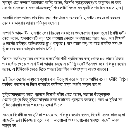
স্বাস্থ্য খাত সম্পর্কে জামায়াত আমির বলেন, বিদেশি স্বাস্থ্যব্যবস্থার অনুকরণ না করে
দেশের বাস্তবতার সঙ্গে সামঞ্জস্যপূর্ণ গবেষণাভিত্তিক স্বাস্থ্যনীতি প্রণয়ন করতে হবে।
সরকারি হাসপাতালগুলোর বিরুদ্ধেও প্রয়োজনে বেসরকারি হাসপাতালের মতো ব্যবস্থা
নেওয়ার আহ্বান জানান শফিকুর রহমান।
সম্প্রতি আদ-দ্বীন হাসপাতালের বিরুদ্ধে সরকারের পদক্ষেপের প্রসঙ্গ তুলে বিরোধী দলীয়
নেতা বলেন, হাসপাতালটি বন্ধ হয়ে যাওয়ায় সেখানে অধ্যয়নরত প্রায় ৭৫০ জন শিক্ষার্থী
ও নার্সের ভবিষ্যৎ অনিশ্চয়তার মুখে পড়েছে। হাসপাতাল বন্ধ না করে মানবিক সমাধান
খুঁজে বের করার আহ্বান জানান তিনি।
বিদেশে কর্মসংস্থানের ক্ষেত্রে মালয়েশিয়াগামী শ্রমিকদের কাছ থেকে ৮৫ হাজার টাকার
পরিবর্তে ৬ থেকে ৭ লাখ টাকা আদায় করছে একটি সিন্ডিকেট উল্লেখ করে শফিকুর রহমান
বলেন, এ সিন্ডিকেট ভেঙে দিতে পারলে বৈদেশিক কর্মসংস্থান আরও বাড়বে।
দুর্নীতিকে দেশের অন্যতম প্রধান বাধা উল্লেখ করে জামায়াত আমির বলেন, দুর্নীতি নির্মূলে
কার্যকর পদক্ষেপ না নিলে বাজেটের কাঙ্ক্ষিত লক্ষ্য অর্জন সম্ভব হবে না।
মুক্তিযোদ্ধাদের ভাতা প্রসঙ্গে বিরোধী দলীয় নেতা বলেন, সরকার বীরত্বসূচক
খেতাবপ্রাপ্ত কিছু মুক্তিযোদ্ধার ভাতা বাড়ানোর প্রস্তাব করেছে। তবে এ সুবিধা সব
মুক্তিযোদ্ধার জন্য প্রযোজ্য হওয়া উচিত।
সংসদে বিরোধী দলের ভূমিকা প্রসঙ্গে ড. শফিকুর রহমান বলেন, বিরোধী দলের কাজ হলো
বাজেটের দুর্বল দিকগুলো তুলে ধরা। আলোচনা ও সমালোচনার মাধ্যমে বাজেট আরও
সমৃদ্ধ হয়।