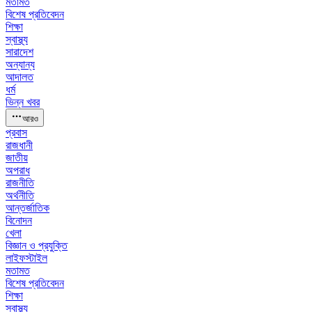
মতামত
বিশেষ প্রতিবেদন
শিক্ষা
স্বাস্থ্য
সারাদেশ
অন্যান্য
আদালত
ধর্ম
ভিন্ন খবর
আরও
প্রবাস
রাজধানী
জাতীয়
অপরাধ
রাজনীতি
অর্থনীতি
আন্তর্জাতিক
বিনোদন
খেলা
বিজ্ঞান ও প্রযুক্তি
লাইফস্টাইল
মতামত
বিশেষ প্রতিবেদন
শিক্ষা
স্বাস্থ্য