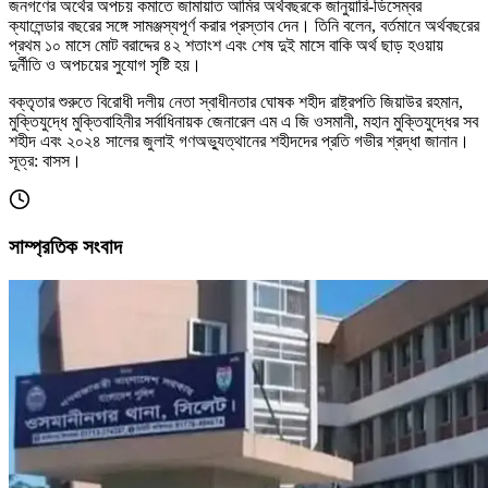
জনগণের অর্থের অপচয় কমাতে জামায়াত আমির অর্থবছরকে জানুয়ারি-ডিসেম্বর
ক্যালেন্ডার বছরের সঙ্গে সামঞ্জস্যপূর্ণ করার প্রস্তাব দেন। তিনি বলেন, বর্তমানে অর্থবছরের
প্রথম ১০ মাসে মোট বরাদ্দের ৪২ শতাংশ এবং শেষ দুই মাসে বাকি অর্থ ছাড় হওয়ায়
দুর্নীতি ও অপচয়ের সুযোগ সৃষ্টি হয়।
বক্তৃতার শুরুতে বিরোধী দলীয় নেতা স্বাধীনতার ঘোষক শহীদ রাষ্ট্রপতি জিয়াউর রহমান,
মুক্তিযুদ্ধে মুক্তিবাহিনীর সর্বাধিনায়ক জেনারেল এম এ জি ওসমানী, মহান মুক্তিযুদ্ধের সব
শহীদ এবং ২০২৪ সালের জুলাই গণঅভ্যুত্থানের শহীদদের প্রতি গভীর শ্রদ্ধা জানান।
সূত্র: বাসস।
সাম্প্রতিক সংবাদ