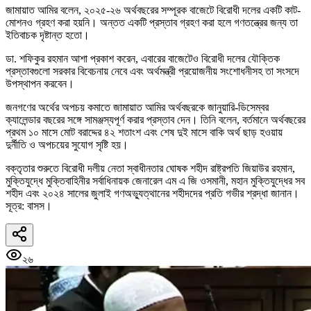
জামায়াত আমির বলেন, ২০২৫-২৬ অর্থবছরের সম্পূরক বাজেটে বিরোধী দলের একটি কাট-
মোশনও গ্রহণ করা হয়নি। অন্তত একটি প্রস্তাব গ্রহণ করা হলে গণতন্ত্রের জন্য তা
ইতিবাচক দৃষ্টান্ত হতো।
ডা. শফিকুর রহমান আশা প্রকাশ করেন, এবারের বাজেটেও বিরোধী দলের যৌক্তিক
প্রস্তাবগুলো সরকার বিবেচনায় নেবে এবং অর্থমন্ত্রী প্রয়োজনীয় সংশোধনীসহ তা সংসদে
উপস্থাপন করবেন।
জনগণের অর্থের অপচয় কমাতে জামায়াত আমির অর্থবছরকে জানুয়ারি-ডিসেম্বর
ক্যালেন্ডার বছরের সঙ্গে সামঞ্জস্যপূর্ণ করার প্রস্তাব দেন। তিনি বলেন, বর্তমানে অর্থবছরের
প্রথম ১০ মাসে মোট বরাদ্দের ৪২ শতাংশ এবং শেষ দুই মাসে বাকি অর্থ ছাড় হওয়ায়
দুর্নীতি ও অপচয়ের সুযোগ সৃষ্টি হয়।
বক্তৃতার শুরুতে বিরোধী দলীয় নেতা স্বাধীনতার ঘোষক শহীদ রাষ্ট্রপতি জিয়াউর রহমান,
মুক্তিযুদ্ধে মুক্তিবাহিনীর সর্বাধিনায়ক জেনারেল এম এ জি ওসমানী, মহান মুক্তিযুদ্ধের সব
শহীদ এবং ২০২৪ সালের জুলাই গণঅভ্যুত্থানের শহীদদের প্রতি গভীর শ্রদ্ধা জানান।
সূত্র: বাসস।
২৬