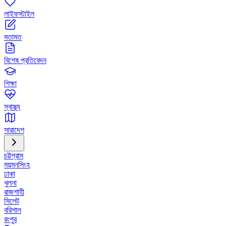
লাইফস্টাইল
মতামত
বিশেষ প্রতিবেদন
শিক্ষা
স্বাস্থ্য
সারাদেশ
চট্টগ্রাম
ময়মনসিংহ
ঢাকা
খুলনা
রাজশাহী
সিলেট
বরিশাল
রংপুর