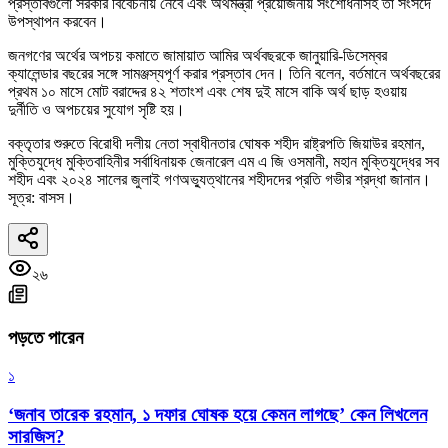
প্রস্তাবগুলো সরকার বিবেচনায় নেবে এবং অর্থমন্ত্রী প্রয়োজনীয় সংশোধনীসহ তা সংসদে
উপস্থাপন করবেন।
জনগণের অর্থের অপচয় কমাতে জামায়াত আমির অর্থবছরকে জানুয়ারি-ডিসেম্বর
ক্যালেন্ডার বছরের সঙ্গে সামঞ্জস্যপূর্ণ করার প্রস্তাব দেন। তিনি বলেন, বর্তমানে অর্থবছরের
প্রথম ১০ মাসে মোট বরাদ্দের ৪২ শতাংশ এবং শেষ দুই মাসে বাকি অর্থ ছাড় হওয়ায়
দুর্নীতি ও অপচয়ের সুযোগ সৃষ্টি হয়।
বক্তৃতার শুরুতে বিরোধী দলীয় নেতা স্বাধীনতার ঘোষক শহীদ রাষ্ট্রপতি জিয়াউর রহমান,
মুক্তিযুদ্ধে মুক্তিবাহিনীর সর্বাধিনায়ক জেনারেল এম এ জি ওসমানী, মহান মুক্তিযুদ্ধের সব
শহীদ এবং ২০২৪ সালের জুলাই গণঅভ্যুত্থানের শহীদদের প্রতি গভীর শ্রদ্ধা জানান।
সূত্র: বাসস।
২৬
পড়তে পারেন
১
‘জনাব তারেক রহমান, ১ দফার ঘোষক হয়ে কেমন লাগছে’ কেন লিখলেন
সারজিস?