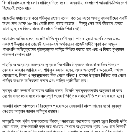
বিশ্ববিদ্যালয়কে গবেষণার দায়িত্ব দিতে হবে। অন্যথায়, বাংলাদেশ আমদানি-নির্ভর দেশ
হিসেবেই থেকে যাবে।
বাজেটের সমালোচনা করে শফিকুর রহমান বলেন, গত ১৫ বছরে অসাধু ব্যবসায়ীদের একটি
অংশ দেশ থেকে ২৮ লাখ কোটি টাকা পাচার করেছে। কিন্তু সেই অর্থ কীভাবে ফেরত
আনা হবে, সে বিষয়ে বাজেটে কোনো দিকনির্দেশনা নেই।
জামায়াত আমির বলেন, বাজেট ঘাটতি খুব বেশি নয়। পাচার হওয়া অর্থের মাত্র এক-
নবমাংশ উদ্ধার করা গেলেই ২০২৬-২৭ অর্থবছরের বাজেট ঘাটতি পূরণ করা সম্ভব।
পাশাপাশি অভিযুক্তদের দৃষ্টান্তমূলক শাস্তি নিশ্চিত করতে হবে এবং এ বিষয়ে দৃশ্যমান
পদক্ষেপ দেখতে চাই।
পাহাড়ি ও অন্যান্য অনগ্রসর ক্ষুদ্র জাতিগোষ্ঠীর উন্নয়নে বাজেটে কার্যকর উদ্যোগ
নেওয়ার আহ্বান জানিয়ে ডা. শফিকুর রহমান বলেন, এসব জনগোষ্ঠীর অনেকেই এখনও
যোগাযোগ, শিক্ষা ও স্বাস্থ্যসেবার দিক থেকে বঞ্চিত। তাদের উন্নয়ন নিশ্চিত করা গেলে
পার্বত্য অঞ্চলে অস্থিরতা কমবে এবং শান্তি প্রতিষ্ঠিত হবে।
স্বাস্থ্য খাত সম্পর্কে জামায়াত আমির বলেন, বিদেশি স্বাস্থ্যব্যবস্থার অনুকরণ না করে
দেশের বাস্তবতার সঙ্গে সামঞ্জস্যপূর্ণ গবেষণাভিত্তিক স্বাস্থ্যনীতি প্রণয়ন করতে হবে।
সরকারি হাসপাতালগুলোর বিরুদ্ধেও প্রয়োজনে বেসরকারি হাসপাতালের মতো ব্যবস্থা
নেওয়ার আহ্বান জানান শফিকুর রহমান।
সম্প্রতি আদ-দ্বীন হাসপাতালের বিরুদ্ধে সরকারের পদক্ষেপের প্রসঙ্গ তুলে বিরোধী দলীয়
নেতা বলেন, হাসপাতালটি বন্ধ হয়ে যাওয়ায় সেখানে অধ্যয়নরত প্রায় ৭৫০ জন শিক্ষার্থী
ও নার্সের ভবিষ্যৎ অনিশ্চয়তার মুখে পড়েছে। হাসপাতাল বন্ধ না করে মানবিক সমাধান