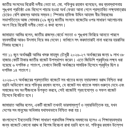
জাতীয় সংসদের বিরোধী দলীয় নেতা ডা. মো. শফিকুর রহমান বলেছেন, কর ব্যবস্থাপনায়
শৃঙ্খলা প্রতিষ্ঠা এবং বিদেশে পাচার হওয়া অর্থ ফেরত আনা গেলে প্রস্তাবিত লক্ষ্যমাত্রার
চেয়েও বেশি রাজস্ব আদায় সম্ভব। স্পিকার হাফিজ উদ্দিন আহমদ বীর বিক্রমের
সভাপতিত্বে আজ সোমবার (২৯ জুন) জাতীয় সংসদে বাজেটের ওপর সাধারণ আলোচনায়
অংশ নিয়ে বিরোধী দলীয় নেতা এ কথা বলেন।
জামায়াত আমির বলেন, জাতীয় রাজস্ব বোর্ডে সততা ও শৃঙ্খলা ফিরিয়ে আনতে পারলে
ব্যবসায়ীরা আরও উৎসাহ নিয়ে কর দেবেন। বর্তমানে সৎ করদাতারাই নানা ধরনের হয়রানির
শিকার হচ্ছেন।
গত ১১ জুন অর্থমন্ত্রী আমির খসরু মাহমুদ চৌধুরী ২০২৬-২৭ অর্থবছরের জন্য ৯ লাখ ৩৮
হাজার কোটি টাকার জাতীয় বাজেট উপস্থাপন করেন। এতে জিডিপি প্রবৃদ্ধির লক্ষ্য ধরা
হয়েছে ৬ দশমিক ৫ শতাংশ, যেখানে বিদায়ী অর্থবছরে সাময়িক হিসেবে প্রবৃদ্ধি ছিল ৪
দশমিক ১৪ শতাংশ।
২০২৬-২৭ অর্থবছরের প্রস্তাবিত বাজেটে সব খাতের জন্য ন্যায়সঙ্গত বরাদ্দ নিশ্চিত করা
হয়নি অভিযোগ করে শফিকুর রহমান বলেন, যে বাজেট সব খাতকে সমান গুরুত্ব দেবে এবং
সমাজের সব অংশীজনকে উপকৃত করবে, সেই বাজেটই গ্রহণযোগ্য ও সফল বাজেট
হিসেবে বিবেচিত হবে।
জামায়াত আমির বলেন, একটি বাজেট তখনই ভারসাম্যপূর্ণ ও ন্যায়ভিত্তিক হয়, যখন
দেশের সব মানুষের অধিকার যথাযথভাবে নিশ্চিত করা হয়।
বাংলাদেশে ইবতেদায়ি শিক্ষা সাধারণ প্রাথমিক শিক্ষার সমমানের হলেও এ শিক্ষাব্যবস্থার
জন্য বাজেটে কোনো বরাদ্দ বা বিশেষ বিবেচনা রাখা হয়নি বলে ডা. শফিকুর রহমান উল্লেখ