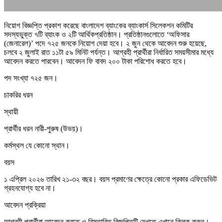
নিয়োগ বিজ্ঞপ্তি প্রকাশ করেছে বাংলাদেশ ব্যাংকের ব্যাংকার্স সিলেকশন কমিটির
সদস্যভুক্ত ৭টি ব্যাংক ও ২টি আর্থিকপ্রতিষ্ঠান। প্রতিষ্ঠানগুলোতে ‘অফিসার
(জেনারেল)’ পদে ৭২৫ জনকে নিয়োগ দেয়া হবে। ২ জুন থেকে আবেদন শুরু হয়েছে,
চলবে ২ জুলাই রাত ১১টা ৫৯ মিনিট পর্যন্ত। আগ্রহী প্রার্থীরা নির্ধারিত সময়সীমার মধ্যে
আবেদন করতে পারবেন। আবেদন ফি বাবদ ২০০ টাকা পরিশোধ করতে হবে।
পদ সংখ্যা ৭২৫ জন।
চাকরির ধরন
স্থায়ী
প্রার্থীর ধরন নারী-পুরুষ (উভয়)।
কর্মস্থল যে কোনো স্থান।
বয়স
১ এপ্রিল ২০২৬ তারিখ ২১-৩২ বছর। বয়স প্রমাণের ক্ষেত্রে কোনো প্রকার এফিডেভিট
গ্রহনযোগ্য হবে না।
আবেদন প্রক্রিয়া
আগ্রহী প্রার্থীরা আবেদন করতে ও বিস্তারিত বিজ্ঞপ্তিটি দেখতে এখানে ক্লিক করুন।