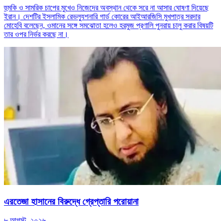
হুমকি ও সামরিক চাপের মুখেও নিজেদের অবস্থান থেকে সরে না আসার ঘোষণা দিয়েছে
ইরান। দেশটির ইসলামিক রেভল্যুশনারি গার্ড কোরের আইআরজিসি মুখপাত্র সরদার
মোহেবি বলেছেন, ওমানের সঙ্গে সমঝোতা হলেও হরমুজ প্রণালি পুনরায় চালু করার বিষয়টি
তার ওপর নির্ভর করছে না।
এরতেজা হাসানের বিরুদ্ধে গ্রেপ্তারি পরোয়ানা
৮ আগস্ট, ২০২৬