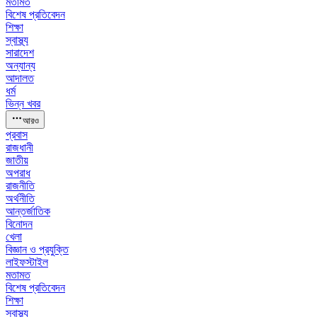
মতামত
বিশেষ প্রতিবেদন
শিক্ষা
স্বাস্থ্য
সারাদেশ
অন্যান্য
আদালত
ধর্ম
ভিন্ন খবর
আরও
প্রবাস
রাজধানী
জাতীয়
অপরাধ
রাজনীতি
অর্থনীতি
আন্তর্জাতিক
বিনোদন
খেলা
বিজ্ঞান ও প্রযুক্তি
লাইফস্টাইল
মতামত
বিশেষ প্রতিবেদন
শিক্ষা
স্বাস্থ্য