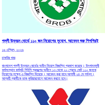
পল্লী উন্নয়ন বোর্ডে ১১০ জন নিয়োগের সুযোগ, আবেদন শুরু শিগগিরই
১৬ এপ্রিল, ২০২৬
চাকরির খবর
বাংলাদেশ পল্লী উন্নয়ন বোর্ডের অধীন নিয়োগ বিজ্ঞপ্তি প্রকাশ করেছে। উৎপাদনমুখী
কর্মসংস্থান কর্মসূচি পিইপি প্রকল্পের অধীনে ১৩ থেকে ২০ গ্রেডে মোট ১১০ জনকে
নিয়োগের লক্ষ্যে এ বিজ্ঞপ্তি দিয়েছে। আবেদন করা যাবে আগামী ২৪ মে পর্যন্ত।
আগ্রহী প্রার্থীকে ডাক কুরিয়ারযোগে আবেদন করতে হবে।