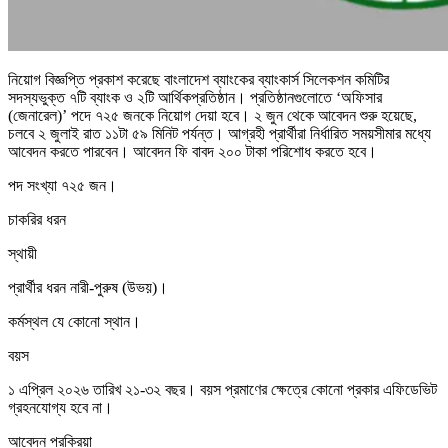
নিয়োগ বিজ্ঞপ্তি প্রকাশ করেছে বাংলাদেশ ব্যাংকের ব্যাংকার্স সিলেকশন কমিটির
সদস্যভুক্ত ৭টি ব্যাংক ও ২টি আর্থিকপ্রতিষ্ঠান। প্রতিষ্ঠানগুলোতে ‘অফিসার
(জেনারেল)’ পদে ৭২৫ জনকে নিয়োগ দেয়া হবে। ২ জুন থেকে আবেদন শুরু হয়েছে,
চলবে ২ জুলাই রাত ১১টা ৫৯ মিনিট পর্যন্ত। আগ্রহী প্রার্থীরা নির্ধারিত সময়সীমার মধ্যে
আবেদন করতে পারবেন। আবেদন ফি বাবদ ২০০ টাকা পরিশোধ করতে হবে।
পদ সংখ্যা ৭২৫ জন।
চাকরির ধরন
স্থায়ী
প্রার্থীর ধরন নারী-পুরুষ (উভয়)।
কর্মস্থল যে কোনো স্থান।
বয়স
১ এপ্রিল ২০২৬ তারিখ ২১-৩২ বছর। বয়স প্রমাণের ক্ষেত্রে কোনো প্রকার এফিডেভিট
গ্রহনযোগ্য হবে না।
আবেদন প্রক্রিয়া