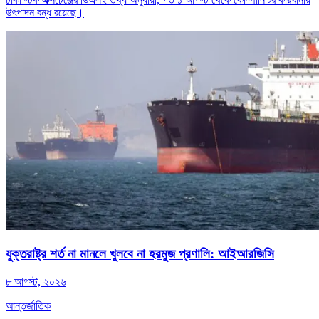
উৎপাদন বন্ধ রয়েছে।
যুক্তরাষ্ট্র শর্ত না মানলে খুলবে না হরমুজ প্রণালি: আইআরজিসি
৮ আগস্ট, ২০২৬
আন্তর্জাতিক