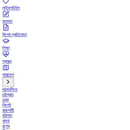
লাইফস্টাইল
মতামত
বিশেষ প্রতিবেদন
শিক্ষা
স্বাস্থ্য
সারাদেশ
ময়মনসিংহ
চট্টগ্রাম
ঢাকা
সিলেট
রাজশাহী
বরিশাল
খুলনা
রংপুর