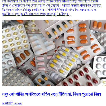
দীর্ঘ প্রতীক্ষার পর প্রকাশ পেল কন্নড় তারকা ইয়াশ অভিনীত বহুল আলোচিত সিনেমা
টক্সিক এ ফেয়ারিটেল ফর গ্রোন আপস এর ট্রেলার। শনিবার সন্ধ্যায় প্রকাশিত ট্রেলারে
ইয়াশকে একাধিক চরিত্রে দেখা গেছে। পাশাপাশি কিয়ারা আদভানি, নয়নতারা, তারা
সুতারিয়া ও হুমা কুরেশিকেও দেখা গেছে গুরুত্বপূর্ণ চরিত্রে।
ওষুধ কোম্পানির আপত্তিতে বাতিল নতুন নীতিমালা, ফিরল পুরোনো নিয়ম
৯ আগস্ট, ২০২৬