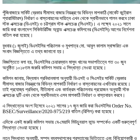
পুঁজিবাজারে সার্কিট ব্রেকার সীমাসহ বাজার নিয়ন্ত্রণের বিভিন্ন মাপকাঠি (মার্কেট কন্ট্রোল
প্যারামিটারস) নির্ধারণ ও বাস্তবায়নের দায়িত্ব এখন থেকে স্বাধীনভাবে পালন করবে ঢাকা
স্টক এক্সচেঞ্জ (ডিএসই) ও চট্টগ্রাম স্টক এক্সচেঞ্জ (সিএসই)। এ লক্ষ্যে ২০২১ সালে
জারি করা বাংলাদেশ সিকিউরিটিজ অ্যান্ড এক্সচেঞ্জ কমিশনের (বিএসইসি) আগের নির্দেশনা
বাতিল করা হয়েছে।
বুধবার (১ জুলাই) বিএসইসির পরিচালক ও মুখপাত্র মো. আবুল কালাম স্বাক্ষরিত এক
সংবাদ বিজ্ঞপ্তিতে এ তথ্য জানানো হয়।
বিজ্ঞপ্তিতে বলা হয়, বিএসইসির চেয়ারম্যান মাসুদ খানের সভাপতিত্বে গত ৩০ জুন
অনুষ্ঠিত ১০১৮তম জরুরি কমিশন সভায় এ সিদ্ধান্ত নেওয়া হয়েছে।
কমিশন জানায়, বিদ্যমান প্রবিধানমালা অনুযায়ী ডিএসই ও সিএসইর সার্কিট ব্রেকার
সীমাসহ বাজার নিয়ন্ত্রণের বিভিন্ন মাপকাঠি নির্ধারণ ও বাস্তবায়নের এখতিয়ার রয়েছে।
তাই প্রযোজ্য প্রবিধান, নীতিমালা এবং কার্যক্রম পরিচালনার প্রয়োজন অনুযায়ী স্টক
এক্সচেঞ্জ দুটি এখন থেকে স্বাধীনভাবে এসব মাপকাঠি নির্ধারণ ও বাস্তবায়ন করবে।
এ সিদ্ধান্তের অংশ হিসেবে ২০২১ সালের ১৭ জুন জারি করা বিএসইসির Order No.
BSEC/Surveillance/2020-975/219 বাতিল (রিপিল) করা হয়েছে।
এদিকে একই জরুরি কমিশন সভায় বে-মেয়াদি মিউচ্যুয়াল ফান্ড সম্পর্কেও একটি গুরুত্বপূর্ণ
সিদ্ধান্ত নেওয়া হয়েছে।
নতুন সিদ্ধান্ত অনুযায়ী, সম্পদ ব্যবস্থাপকের প্রস্তাবের ভিত্তিতে এবং বিনিয়োগকারী ও