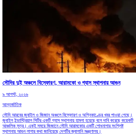
সৌদির দুই অঞ্চলে বিস্ফোরণ, আরামকো ও গ্যাস স্থাপনায় আগুন
৯ আগস্ট, ২০২৬
আন্তর্জাতিক
সৌদি আরবের জুবাইল ও জিজান অঞ্চলে বিস্ফোরণ ও অগ্নিকাণ্ডের খবর পাওয়া গেছে।
জুবাইল ইন্ডাস্ট্রিয়াল সিটির একটি গ্যাস স্থাপনায় হামলা হয়েছে বলে দাবি করেছে কয়েকটি
আঞ্চলিক সূত্র। একই সময়ে জিজানে সৌদি আরামকোর একটি শোধনাগার সংশ্লিষ্ট
স্থাপনায় আগুন লাগার কথা জানিয়েছে দেশটির জ্বালানি মন্ত্রণালয়।