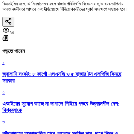
বিএসইসির মতে, এ সিদ্ধান্তের ফলে বাজার পরিস্থিতি বিবেচনায় ফান্ড ব্যবস্থাপনায়
আরও নমনীয়তা আসবে এবং দীর্ঘমেয়াদে বিনিয়োগকারীদের স্বার্থ সংরক্ষণে সহায়ক হবে।
২৫
পড়তে পারেন
১
জ্বালানি সংকট: ৮ কার্গো এলএনজি ও ৫ হাজার টন এলপিজি কিনছে
সরকার
২
এআইয়ের সুযোগ কাজে না লাগালে পিছিয়ে পড়বে উন্নয়নশীল দেশ:
বিশ্বব্যাংক
৩
কাঁচাবাজারে অস্বাভাবিক হারে বেড়েছে সবজির দাম, চাপে নিম্ন ও