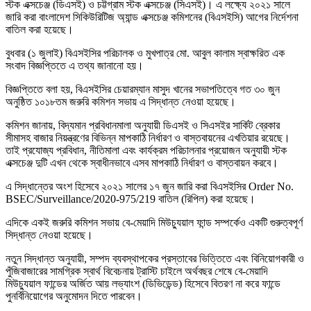
স্টক এক্সচেঞ্জ (ডিএসই) ও চট্টগ্রাম স্টক এক্সচেঞ্জ (সিএসই)। এ লক্ষ্যে ২০২১ সালে
জারি করা বাংলাদেশ সিকিউরিটিজ অ্যান্ড এক্সচেঞ্জ কমিশনের (বিএসইসি) আগের নির্দেশনা
বাতিল করা হয়েছে।
বুধবার (১ জুলাই) বিএসইসির পরিচালক ও মুখপাত্র মো. আবুল কালাম স্বাক্ষরিত এক
সংবাদ বিজ্ঞপ্তিতে এ তথ্য জানানো হয়।
বিজ্ঞপ্তিতে বলা হয়, বিএসইসির চেয়ারম্যান মাসুদ খানের সভাপতিত্বে গত ৩০ জুন
অনুষ্ঠিত ১০১৮তম জরুরি কমিশন সভায় এ সিদ্ধান্ত নেওয়া হয়েছে।
কমিশন জানায়, বিদ্যমান প্রবিধানমালা অনুযায়ী ডিএসই ও সিএসইর সার্কিট ব্রেকার
সীমাসহ বাজার নিয়ন্ত্রণের বিভিন্ন মাপকাঠি নির্ধারণ ও বাস্তবায়নের এখতিয়ার রয়েছে।
তাই প্রযোজ্য প্রবিধান, নীতিমালা এবং কার্যক্রম পরিচালনার প্রয়োজন অনুযায়ী স্টক
এক্সচেঞ্জ দুটি এখন থেকে স্বাধীনভাবে এসব মাপকাঠি নির্ধারণ ও বাস্তবায়ন করবে।
এ সিদ্ধান্তের অংশ হিসেবে ২০২১ সালের ১৭ জুন জারি করা বিএসইসির Order No.
BSEC/Surveillance/2020-975/219 বাতিল (রিপিল) করা হয়েছে।
এদিকে একই জরুরি কমিশন সভায় বে-মেয়াদি মিউচ্যুয়াল ফান্ড সম্পর্কেও একটি গুরুত্বপূর্ণ
সিদ্ধান্ত নেওয়া হয়েছে।
নতুন সিদ্ধান্ত অনুযায়ী, সম্পদ ব্যবস্থাপকের প্রস্তাবের ভিত্তিতে এবং বিনিয়োগকারী ও
পুঁজিবাজারের সামগ্রিক স্বার্থ বিবেচনায় ট্রাস্টি চাইলে অর্থবছর শেষে বে-মেয়াদি
মিউচ্যুয়াল ফান্ডের অর্জিত আয় লভ্যাংশ (ডিভিডেন্ড) হিসেবে বিতরণ না করে ফান্ডে
পুনর্বিনিয়োগের অনুমোদন দিতে পারবেন।