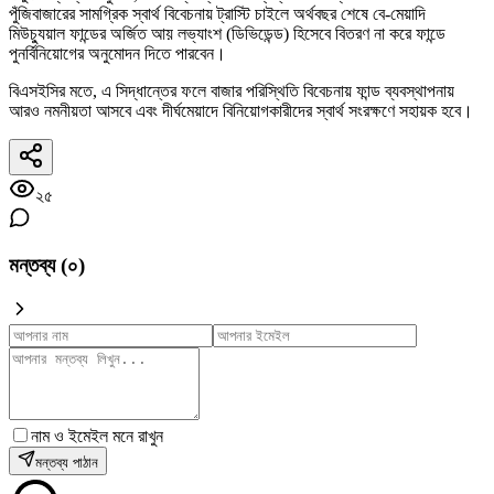
পুঁজিবাজারের সামগ্রিক স্বার্থ বিবেচনায় ট্রাস্টি চাইলে অর্থবছর শেষে বে-মেয়াদি
মিউচ্যুয়াল ফান্ডের অর্জিত আয় লভ্যাংশ (ডিভিডেন্ড) হিসেবে বিতরণ না করে ফান্ডে
পুনর্বিনিয়োগের অনুমোদন দিতে পারবেন।
বিএসইসির মতে, এ সিদ্ধান্তের ফলে বাজার পরিস্থিতি বিবেচনায় ফান্ড ব্যবস্থাপনায়
আরও নমনীয়তা আসবে এবং দীর্ঘমেয়াদে বিনিয়োগকারীদের স্বার্থ সংরক্ষণে সহায়ক হবে।
২৫
মন্তব্য (
০
)
নাম ও ইমেইল মনে রাখুন
মন্তব্য পাঠান