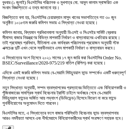
বুধবার (১ জুলাই) বিএসইসির পরিচালক ও মুখপাত্র মো. আবুল কালাম স্বাক্ষরিত এক
সংবাদ বিজ্ঞপ্তিতে এ তথ্য জানানো হয়।
বিজ্ঞপ্তিতে বলা হয়, বিএসইসির চেয়ারম্যান মাসুদ খানের সভাপতিত্বে গত ৩০ জুন
অনুষ্ঠিত ১০১৮তম জরুরি কমিশন সভায় এ সিদ্ধান্ত নেওয়া হয়েছে।
কমিশন জানায়, বিদ্যমান প্রবিধানমালা অনুযায়ী ডিএসই ও সিএসইর সার্কিট ব্রেকার
সীমাসহ বাজার নিয়ন্ত্রণের বিভিন্ন মাপকাঠি নির্ধারণ ও বাস্তবায়নের এখতিয়ার রয়েছে।
তাই প্রযোজ্য প্রবিধান, নীতিমালা এবং কার্যক্রম পরিচালনার প্রয়োজন অনুযায়ী স্টক
এক্সচেঞ্জ দুটি এখন থেকে স্বাধীনভাবে এসব মাপকাঠি নির্ধারণ ও বাস্তবায়ন করবে।
এ সিদ্ধান্তের অংশ হিসেবে ২০২১ সালের ১৭ জুন জারি করা বিএসইসির Order No.
BSEC/Surveillance/2020-975/219 বাতিল (রিপিল) করা হয়েছে।
এদিকে একই জরুরি কমিশন সভায় বে-মেয়াদি মিউচ্যুয়াল ফান্ড সম্পর্কেও একটি গুরুত্বপূর্ণ
সিদ্ধান্ত নেওয়া হয়েছে।
নতুন সিদ্ধান্ত অনুযায়ী, সম্পদ ব্যবস্থাপকের প্রস্তাবের ভিত্তিতে এবং বিনিয়োগকারী ও
পুঁজিবাজারের সামগ্রিক স্বার্থ বিবেচনায় ট্রাস্টি চাইলে অর্থবছর শেষে বে-মেয়াদি
মিউচ্যুয়াল ফান্ডের অর্জিত আয় লভ্যাংশ (ডিভিডেন্ড) হিসেবে বিতরণ না করে ফান্ডে
পুনর্বিনিয়োগের অনুমোদন দিতে পারবেন।
বিএসইসির মতে, এ সিদ্ধান্তের ফলে বাজার পরিস্থিতি বিবেচনায় ফান্ড ব্যবস্থাপনায়
আরও নমনীয়তা আসবে এবং দীর্ঘমেয়াদে বিনিয়োগকারীদের স্বার্থ সংরক্ষণে সহায়ক হবে।