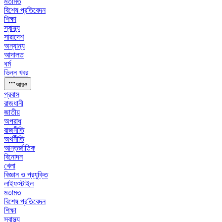
মতামত
বিশেষ প্রতিবেদন
শিক্ষা
স্বাস্থ্য
সারাদেশ
অন্যান্য
আদালত
ধর্ম
ভিন্ন খবর
আরও
প্রবাস
রাজধানী
জাতীয়
অপরাধ
রাজনীতি
অর্থনীতি
আন্তর্জাতিক
বিনোদন
খেলা
বিজ্ঞান ও প্রযুক্তি
লাইফস্টাইল
মতামত
বিশেষ প্রতিবেদন
শিক্ষা
স্বাস্থ্য