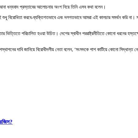
পর আনা ধন্যবাদ প্রস্তাবের আলোচনায় অংশ নিয়ে তিনি এসব কথা বলেন।
ই শুধু বিরোধিতা করবে-ব্যক্তিগতভাবে এবং দলগতভাবে আমরা এই কালচার সমর্থন করি না।
ও সমতার ভিত্তিতে পরিচালিত হওয়া উচিত। দেশের স্বাধীন পররাষ্ট্রনীতিতে কোনো ধরনের হস্তক্
দে উপস্থাপনের দাবি জানিয়ে বিরোধীদলীয় নেতা বলেন, ‘সংসদকে পাশ কাটিয়ে কোনো সিদ্ধান্
ারজিস?