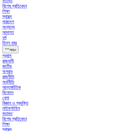
মতামত
বিশেষ প্রতিবেদন
শিক্ষা
স্বাস্থ্য
সারাদেশ
অন্যান্য
আদালত
ধর্ম
ভিন্ন খবর
আরও
প্রবাস
রাজধানী
জাতীয়
অপরাধ
রাজনীতি
অর্থনীতি
আন্তর্জাতিক
বিনোদন
খেলা
বিজ্ঞান ও প্রযুক্তি
লাইফস্টাইল
মতামত
বিশেষ প্রতিবেদন
শিক্ষা
স্বাস্থ্য