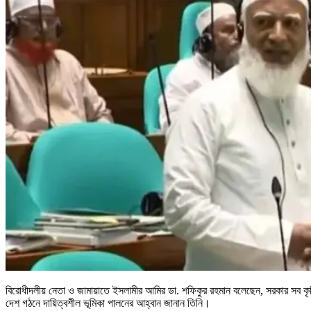
বিরোধীদলীয় নেতা ও জামায়াতে ইসলামীর আমির ডা. শফিকুর রহমান বলেছেন, সরকার সব কৃ
দেশ গঠনে দায়িত্বশীল ভূমিকা পালনের আহ্বান জানান তিনি।