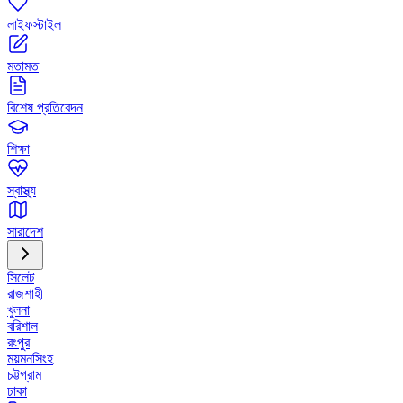
লাইফস্টাইল
মতামত
বিশেষ প্রতিবেদন
শিক্ষা
স্বাস্থ্য
সারাদেশ
সিলেট
রাজশাহী
খুলনা
বরিশাল
রংপুর
ময়মনসিংহ
চট্টগ্রাম
ঢাকা