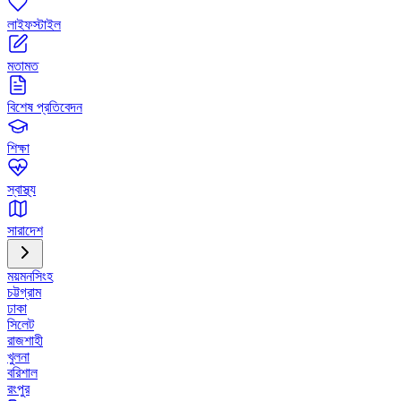
লাইফস্টাইল
মতামত
বিশেষ প্রতিবেদন
শিক্ষা
স্বাস্থ্য
সারাদেশ
ময়মনসিংহ
চট্টগ্রাম
ঢাকা
সিলেট
রাজশাহী
খুলনা
বরিশাল
রংপুর