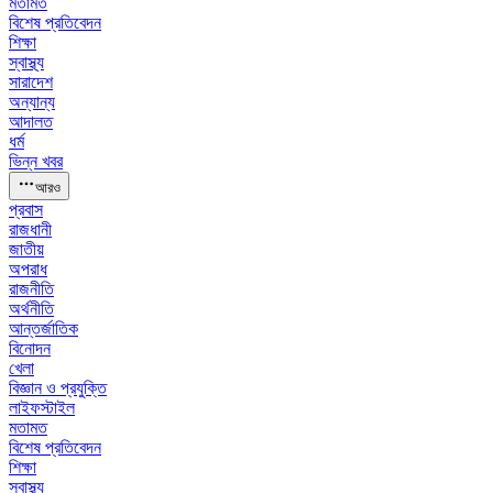
মতামত
বিশেষ প্রতিবেদন
শিক্ষা
স্বাস্থ্য
সারাদেশ
অন্যান্য
আদালত
ধর্ম
ভিন্ন খবর
আরও
প্রবাস
রাজধানী
জাতীয়
অপরাধ
রাজনীতি
অর্থনীতি
আন্তর্জাতিক
বিনোদন
খেলা
বিজ্ঞান ও প্রযুক্তি
লাইফস্টাইল
মতামত
বিশেষ প্রতিবেদন
শিক্ষা
স্বাস্থ্য