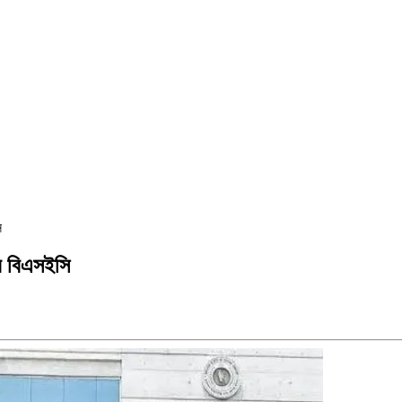
ি
েবে বিএসইসি