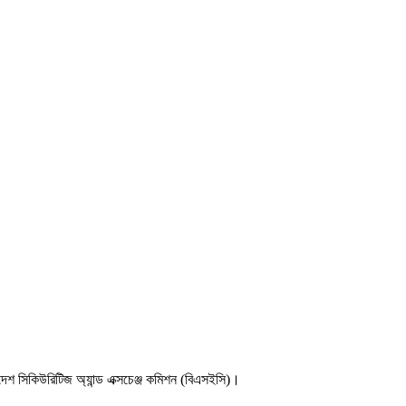
াংলাদেশ সিকিউরিটিজ অ্যান্ড এক্সচেঞ্জ কমিশন (বিএসইসি)।