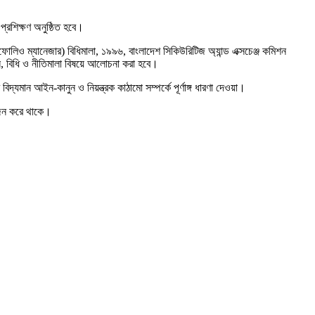
্রশিক্ষণ অনুষ্ঠিত হবে।
োর্টফোলিও ম্যানেজার) বিধিমালা, ১৯৯৬, বাংলাদেশ সিকিউরিটিজ অ্যান্ড এক্সচেঞ্জ কমিশন
ইন, বিধি ও নীতিমালা বিষয়ে আলোচনা করা হবে।
দ্যমান আইন-কানুন ও নিয়ন্ত্রক কাঠামো সম্পর্কে পূর্ণাঙ্গ ধারণা দেওয়া।
য়োজন করে থাকে।