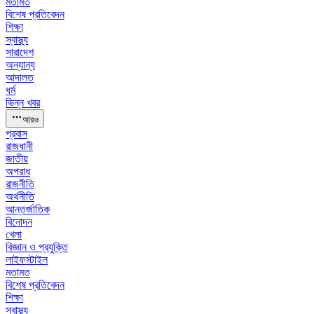
মতামত
বিশেষ প্রতিবেদন
শিক্ষা
স্বাস্থ্য
সারাদেশ
অন্যান্য
আদালত
ধর্ম
ভিন্ন খবর
আরও
প্রবাস
রাজধানী
জাতীয়
অপরাধ
রাজনীতি
অর্থনীতি
আন্তর্জাতিক
বিনোদন
খেলা
বিজ্ঞান ও প্রযুক্তি
লাইফস্টাইল
মতামত
বিশেষ প্রতিবেদন
শিক্ষা
স্বাস্থ্য