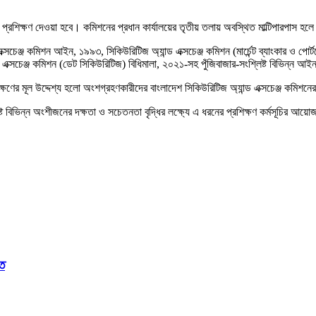
রশিক্ষণ দেওয়া হবে। কমিশনের প্রধান কার্যালয়ের তৃতীয় তলায় অবস্থিত মাল্টিপারপাস হলে প
্ড এক্সচেঞ্জ কমিশন আইন, ১৯৯৩, সিকিউরিটিজ অ্যান্ড এক্সচেঞ্জ কমিশন (মার্চেন্ট ব্যাংকার ও প
এক্সচেঞ্জ কমিশন (ডেট সিকিউরিটিজ) বিধিমালা, ২০২১-সহ পুঁজিবাজার-সংশ্লিষ্ট বিভিন্ন আ
ষণের মূল উদ্দেশ্য হলো অংশগ্রহণকারীদের বাংলাদেশ সিকিউরিটিজ অ্যান্ড এক্সচেঞ্জ কমিশনের বি
ষ্ট বিভিন্ন অংশীজনের দক্ষতা ও সচেতনতা বৃদ্ধির লক্ষ্যে এ ধরনের প্রশিক্ষণ কর্মসূচির আ
্ত