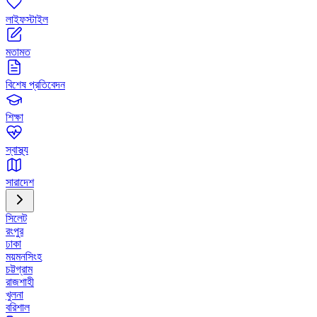
লাইফস্টাইল
মতামত
বিশেষ প্রতিবেদন
শিক্ষা
স্বাস্থ্য
সারাদেশ
সিলেট
রংপুর
ঢাকা
ময়মনসিংহ
চট্টগ্রাম
রাজশাহী
খুলনা
বরিশাল