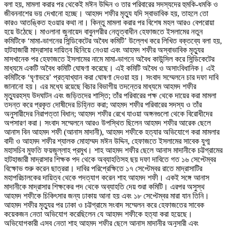
বলা হয়, মামলা করার পর থেকেই মঈন উদ্দিন ও তার পরিবারের সদস্যদের হুমকি-ধমকি ও
জীবননাশের ভয় দেখানো হচ্ছে। আহমদ শফীর মৃত্যু যদি স্বাভাবিক হয়, তাহলে তো
কারও আতঙ্কিত হওয়ার কথা না। কিন্তু মামলা করার পর বিশেষ মহল আরও বেপরোয়া
হয়ে উঠেছে। মাওলানা জুনায়েদ বাবুনগরীর নেতৃত্বাধীন হেফাজতে ইসলামের নতুন
কমিটিকে ‘মামা-ভাগনের সিন্ডিকেটের অবৈধ কমিটি’ উল্লেখ করে লিখিত বক্তব্যে বলা হয়,
হাটহাজারী মাদ্রাসার দায়িত্ব ছিনিয়ে নেওয়া এবং আহমদ শফীর অস্বাভাবিক মৃত্যুর
মাসখানেক পর হেফাজতে ইসলামের নামে মামা-ভাগনে অবৈধ কাউন্সিল করে সিন্ডিকেটের
মাধ্যমে একটি অবৈধ কমিটি ঘোষণা করেছে। এই কমিটি অবৈধ ও অসাংবিধানিক। এই
কমিটিকে ‘ঘৃণাভরে’ প্রত্যাখ্যান করা ঘোষণা দেওয়া হয়। সংবাদ সম্মেলনে চার দফা দাবি
জানানো হয়। এর মধ্যে রয়েছে বিচার বিভাগীয় তদন্তের মাধ্যমে আহমদ শফীর
মৃত্যুরহস্য উদঘাটন এবং জড়িতদের শাস্তি; তাঁর পরিবারের পক্ষ থেকে দায়ের করা মামলা
তদন্ত করে প্রকৃত দোষীদের চিহ্নিত করা; আহমদ শফীর পরিবারের সদস্য ও তাঁর
অনুসারীদের নিরাপত্তা বিধান; আহমদ শফীর রেখে যাওয়া অঙ্গনগুলো থেকে বিরোধীদের
অপসারণ করা। সংবাদ সম্মেলনে আরও উপস্থিত ছিলেন আহমদ শফীর আরেক ছেলে
আনাস বিন আহমদ শফী (আনাস মাদানী), আহমদ শফীকে হত্যার অভিযোগে করা মামলার
বাদী ও আহমদ শফীর শ্যালক মোহাম্মদ মঈন উদ্দিন, হেফাজতে ইসলামের সাবেক যুগ্ম
মহাসচিব মুফতি ফয়জুল্লাহ প্রমুখ। শাহ আহমদ শফীর ছেলে আনাস মাদানীকে চট্টগ্রামের
হাটহাজারী মাদ্রাসার শিক্ষক পদ থেকে অব্যাহতিসহ ছয় দফা দাবিতে গত ১৬ সেপ্টেম্বর
বিক্ষোভ শুরু করেন ছাত্ররা। দাবির পরিপ্রেক্ষিতে ১৭ সেপ্টেম্বর রাতে মাদ্রাসাটির
মহাপরিচালকের দায়িত্ব থেকে পদত্যাগ করেন শাহ আহমদ শফী। একই সঙ্গে আনাস
মাদানীকে মাদ্রাসার শিক্ষকের পদ থেকে অব্যাহতি দেয় শুরা কমিটি। এরপর অসুস্থ
আহমদ শফীকে চিকিৎসার জন্য ঢাকায় আনা হয় এবং ১৮ সেপ্টেম্বর মারা যান তিনি।
আহমদ শফীর মৃত্যুর পর ঢাকা ও চট্টগ্রামে সংবাদ সম্মেলন করে হেফাজতের সাবেক
কয়েকজন নেতা অভিযোগ করেছিলেন যে আহমদ শফীকে হত্যা করা হয়েছে।
অভিযোগকারী এসব নেতা শাহ আহমদ শফীর ছেলে আনাস মাদানীর অনুসারী এবং