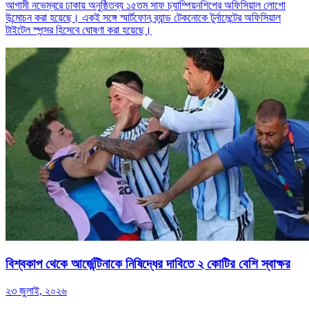
আগামী নভেম্বরে ঢাকায় অনুষ্ঠিতব্য ১৫তম সাফ চ্যাম্পিয়নশিপের অফিসিয়াল লোগো
উন্মোচন করা হয়েছে। একই সঙ্গে স্মার্টফোন ব্র্যান্ড টেকনোকে টুর্নামেন্টের অফিসিয়াল
টাইটেল স্পন্সর হিসেবে ঘোষণা করা হয়েছে।
বিশ্বকাপ থেকে আর্জেন্টিনাকে নিষিদ্ধের দাবিতে ২ কোটির বেশি স্বাক্ষর
২৩ জুলাই, ২০২৬