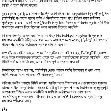
নিরাপত্তা পরিস্থিতি নিয়ে উদ্বেগ জানিয়ে আইসিসিকে পাঠানো ইমেইলের প্রেক্ষিতে
বিসিবি এ তথ্য নিশ্চিত করেছে।
বুধবার (৭ জানুয়ারি) এক সংবাদ বিজ্ঞপ্তিতে বিসিবি জানায়, আন্তর্জাতিক ক্রিকেট কাউন্সিল
(আইসিসি) বাংলাদেশ দলের পূর্ণাঙ্গ ও নিরবচ্ছিন্ন অংশগ্রহণ নিশ্চিত করার অঙ্গীকার
পুনর্ব্যক্ত করেছে। একই সঙ্গে টুর্নামেন্টের বিস্তারিত নিরাপত্তা পরিকল্পনা প্রণয়নে বিসিবির
মতামতকে গুরুত্ব দিয়ে বিবেচনা করার আশ্বাস দিয়েছে আইসিসি।
বিসিবির বিজ্ঞপ্তিতে বলা হয়, ‘আমাদের উত্থাপিত নিরাপত্তা-সংক্রান্ত উদ্বেগগুলো
সমাধানে আইসিসি নিবিড়ভাবে কাজ করতে আগ্রহ প্রকাশ করেছে। টুর্নামেন্টের নিরাপত্তা
পরিকল্পনায় বিসিবির মতামতকে স্বাগত জানানো হবে।’
সম্প্রতি কয়েকটি গণমাধ্যমে প্রকাশিত প্রতিবেদনে দাবি করা হয়, টি-টোয়েন্টি বিশ্বকাপে
অংশ নিতে বাংলাদেশকে ভারতেই যেতে হবে-এমন ‘আলটিমেটাম’ দিয়েছে আইসিসি। তবে
বিসিবি স্পষ্টভাবে জানিয়েছে, এসব দাবি সম্পূর্ণ অসত্য ও বানোয়াট।
বিজ্ঞপ্তিতে আরও বলা হয়, ‘আইসিসি থেকে প্রাপ্ত বার্তার বিষয়বস্তু বা ধরন এসব
প্রতিবেদনের সঙ্গে কোনোভাবেই সামঞ্জস্যপূর্ণ নয়।’
ভবিষ্যৎ করণীয় প্রসঙ্গে বিসিবি জানায়, জাতীয় দলের নিরাপত্তা ও খেলোয়াড়দের সুরক্ষাই
তাদের সর্বোচ্চ অগ্রাধিকার। ২০২৬ টি–টোয়েন্টি বিশ্বকাপে দলের নিরাপদ ও স্বাচ্ছন্দ্যপূর্ণ
অংশগ্রহণ নিশ্চিত করতে আইসিসি ও সংশ্লিষ্ট কর্তৃপক্ষের সঙ্গে পেশাদার ও
সহযোগিতামূলক আলোচনায় থাকবে বিসিবি, যাতে একটি বাস্তবসম্মত ও গ্রহণযোগ্য
সমাধানে পৌঁছানো যায়।