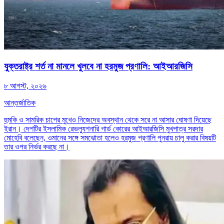
যুক্তরাষ্ট্র শর্ত না মানলে খুলবে না হরমুজ প্রণালি: আইআরজিসি
৮ আগস্ট, ২০২৬
আন্তর্জাতিক
হুমকি ও সামরিক চাপের মুখেও নিজেদের অবস্থান থেকে সরে না আসার ঘোষণা দিয়েছে
ইরান। দেশটির ইসলামিক রেভল্যুশনারি গার্ড কোরের আইআরজিসি মুখপাত্র সরদার
মোহেবি বলেছেন, ওমানের সঙ্গে সমঝোতা হলেও হরমুজ প্রণালি পুনরায় চালু করার বিষয়টি
তার ওপর নির্ভর করছে না।