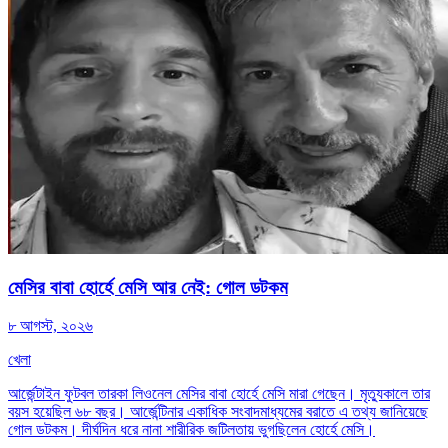
মেসির বাবা হোর্হে মেসি আর নেই: গোল ডটকম
৮ আগস্ট, ২০২৬
খেলা
আর্জেন্টাইন ফুটবল তারকা লিওনেল মেসির বাবা হোর্হে মেসি মারা গেছেন। মৃত্যুকালে তার
বয়স হয়েছিল ৬৮ বছর। আর্জেন্টিনার একাধিক সংবাদমাধ্যমের বরাতে এ তথ্য জানিয়েছে
গোল ডটকম। দীর্ঘদিন ধরে নানা শারীরিক জটিলতায় ভুগছিলেন হোর্হে মেসি।