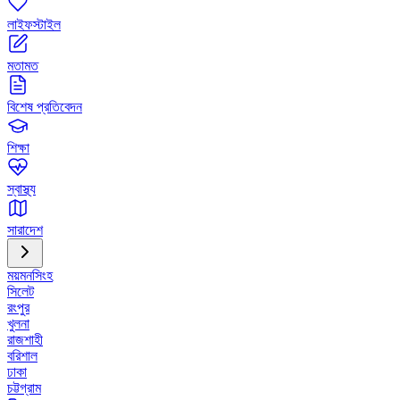
লাইফস্টাইল
মতামত
বিশেষ প্রতিবেদন
শিক্ষা
স্বাস্থ্য
সারাদেশ
ময়মনসিংহ
সিলেট
রংপুর
খুলনা
রাজশাহী
বরিশাল
ঢাকা
চট্টগ্রাম