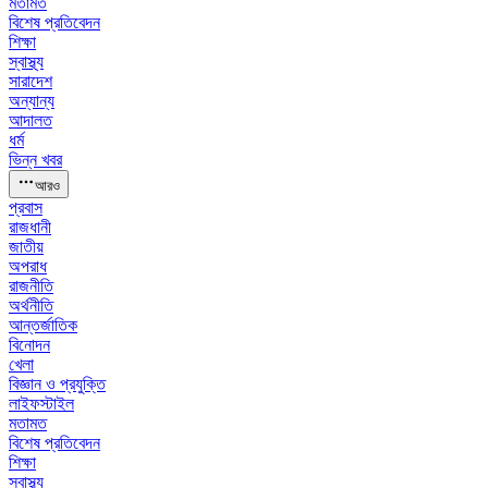
মতামত
বিশেষ প্রতিবেদন
শিক্ষা
স্বাস্থ্য
সারাদেশ
অন্যান্য
আদালত
ধর্ম
ভিন্ন খবর
আরও
প্রবাস
রাজধানী
জাতীয়
অপরাধ
রাজনীতি
অর্থনীতি
আন্তর্জাতিক
বিনোদন
খেলা
বিজ্ঞান ও প্রযুক্তি
লাইফস্টাইল
মতামত
বিশেষ প্রতিবেদন
শিক্ষা
স্বাস্থ্য