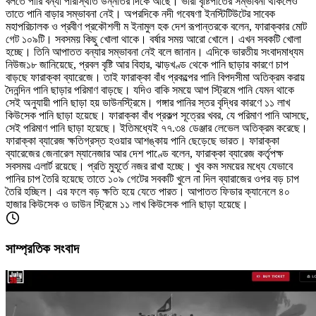
বলতে পারি বন্যা পরিস্থিতি উন্নতির দিকে আছে। ভারী বৃষ্টিপাতের সম্ভাবনা থাকলেও
তাতে পানি বাড়ার সম্ভাবনা নেই। অপরদিকে নদী গবেষণা ইনস্টিটিউটের সাবেক
মহাপরিচালক ও প্রবীণ প্রকৌশলী ম ইনামুল হক দেশ রূপান্তরকে বলেন, ফারাক্কার মোট
গেট ১০৯টি। সবসময় কিছু খোলা থাকে। বর্ষার সময় আরো খোলে। এখন সবকটি খোলা
হচ্ছে। তিনি আপাতত বন্যার সম্ভাবনা নেই বলে জানান। এদিকে ভারতীয় সংবাদমাধ্যম
নিউজ১৮ জানিয়েছে, প্রবল বৃষ্টি আর বিহার, ঝাড়খণ্ড থেকে পানি ছাড়ার কারণে চাপ
বাড়ছে ফারাক্কা ব্যারেজে। তাই ফারাক্কা বাঁধ প্রকল্পের পানি বিপদসীমা অতিক্রম করায়
দৈনন্দিন পানি ছাড়ার পরিমাণ বাড়ছে। যদিও বাকি সময়ে আপ স্ট্রিমে পানি যেমন থাকে
সেই অনুযায়ী পানি ছাড়া হয় ডাউনস্ট্রিমে। গঙ্গার পানির স্তর বৃদ্ধির কারণে ১১ লাখ
কিউসেক পানি ছাড়া হয়েছে। ফারাক্কা বাঁধ প্রকল্প সূত্রের খবর, যে পরিমাণ পানি আসছে,
সেই পরিমাণ পানি ছাড়া হয়েছে। ইতিমধ্যেই ৭৭.৩৪ ডেঞ্জার লেভেল অতিক্রম করেছে।
ফারাক্কা ব্যারেজ ক্ষতিগ্রস্ত হওয়ার আশঙ্কায় পানি ছেড়েছে ভারত। ফারাক্কা
ব্যারেজের জেনারেল ম্যানেজার আর দেশ পাণ্ডে বলেন, ফারাক্কা ব্যারেজ কর্তৃপক্ষ
সবসময় এলার্ট রয়েছে। প্রতি মুহূর্তে নজর রাখা হচ্ছে। খুব কম সময়ের মধ্যে যেভাবে
পানির চাপ তৈরি হয়েছে তাতে ১০৯ গেটের সবকটি খুলে না দিল ব্যারাজের ওপর বড় চাপ
তৈরি হচ্ছিল। এর ফলে বড় ক্ষতি হয়ে যেতে পারত। আপাতত ফিডার ক্যানেলে ৪০
হাজার কিউসেক ও ডাউন স্ট্রিমে ১১ লাখ কিউসেক পানি ছাড়া হয়েছে।
সাম্প্রতিক সংবাদ