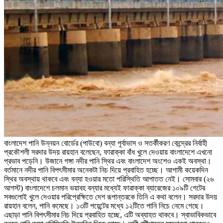
বাংলাদেশ পানি উন্নয়ন বোর্ডের (পাউবো) বন্যা পূর্বাভাস ও সতর্কীকরণ কেন্দ্রের নির্বাহী
প্রকৌশলী সরদার উদয় রায়হান বলেছেন, ফারাক্কা বাঁধ খুলে দেওয়ায় বাংলাদেশে এখনো
প্রভাব পড়েনি। উজানে গঙ্গা নদীর পানি স্থির এবং বাংলাদেশ অংশেও একই অবস্থা।
বর্তমানে নদীর পানি বিপৎসীমার অনেকটা নিচ দিয়ে প্রবাহিত হচ্ছে। আগামী কয়েকদিন
স্থির অবস্থায় থাকবে এবং বন্যা হওয়ার মতো পরিস্থিতি আপাতত নেই। সোমবার (২৬
আগস্ট) বাংলাদেশে চলমান ভয়াবহ বন্যার মধ্যেই ফারাক্কা ব্যারেজের ১০৯টি গেটের
সবগুলোই খুলে দেওয়ার পরিপ্রেক্ষিতে দেশ রূপান্তরকে তিনি এ কথা বলেন। সরদার উদয়
রায়হান বলেন, পানি কমেছে। ১৩টি পয়েন্টের মধ্যে ১২টিতে পানি নিচে নেমে গেছে।
এছাড়া পানি বিপৎসীমার নিচ দিয়ে প্রবাহিত হচ্ছে, এটি অব্যাহত থাকবে। স্বাভাবিকভাবে