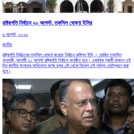
রাষ্ট্রপতি নির্বাচন ২০ আগস্ট, তফসিল ঘোষণা ইসির
৬ আগস্ট, ২০২৬
জাতীয়
রাষ্ট্রপতি নির্বাচনের তফসিল ঘোষণা করেছে নির্বাচন কমিশন ইসি । ঘোষিত তফসিল
অনুযায়ী, আগামী ২০ আগস্ট রাষ্ট্রপতি নির্বাচন অনুষ্ঠিত হবে। একাধিক প্রার্থী থাকলে ওই
দিন জাতীয় সংসদের অধিবেশন কক্ষে দুপুর ২টা থেকে বিকেল ৫টা পর্যন্ত ভোটগ্রহণ করা
হবে।