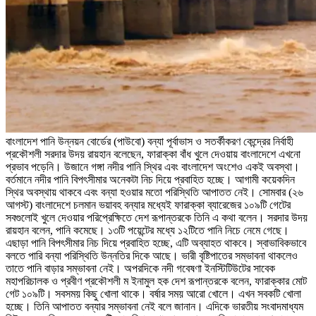
বাংলাদেশ পানি উন্নয়ন বোর্ডের (পাউবো) বন্যা পূর্বাভাস ও সতর্কীকরণ কেন্দ্রের নির্বাহী
প্রকৌশলী সরদার উদয় রায়হান বলেছেন, ফারাক্কা বাঁধ খুলে দেওয়ায় বাংলাদেশে এখনো
প্রভাব পড়েনি। উজানে গঙ্গা নদীর পানি স্থির এবং বাংলাদেশ অংশেও একই অবস্থা।
বর্তমানে নদীর পানি বিপৎসীমার অনেকটা নিচ দিয়ে প্রবাহিত হচ্ছে। আগামী কয়েকদিন
স্থির অবস্থায় থাকবে এবং বন্যা হওয়ার মতো পরিস্থিতি আপাতত নেই। সোমবার (২৬
আগস্ট) বাংলাদেশে চলমান ভয়াবহ বন্যার মধ্যেই ফারাক্কা ব্যারেজের ১০৯টি গেটের
সবগুলোই খুলে দেওয়ার পরিপ্রেক্ষিতে দেশ রূপান্তরকে তিনি এ কথা বলেন। সরদার উদয়
রায়হান বলেন, পানি কমেছে। ১৩টি পয়েন্টের মধ্যে ১২টিতে পানি নিচে নেমে গেছে।
এছাড়া পানি বিপৎসীমার নিচ দিয়ে প্রবাহিত হচ্ছে, এটি অব্যাহত থাকবে। স্বাভাবিকভাবে
বলতে পারি বন্যা পরিস্থিতি উন্নতির দিকে আছে। ভারী বৃষ্টিপাতের সম্ভাবনা থাকলেও
তাতে পানি বাড়ার সম্ভাবনা নেই। অপরদিকে নদী গবেষণা ইনস্টিটিউটের সাবেক
মহাপরিচালক ও প্রবীণ প্রকৌশলী ম ইনামুল হক দেশ রূপান্তরকে বলেন, ফারাক্কার মোট
গেট ১০৯টি। সবসময় কিছু খোলা থাকে। বর্ষার সময় আরো খোলে। এখন সবকটি খোলা
হচ্ছে। তিনি আপাতত বন্যার সম্ভাবনা নেই বলে জানান। এদিকে ভারতীয় সংবাদমাধ্যম