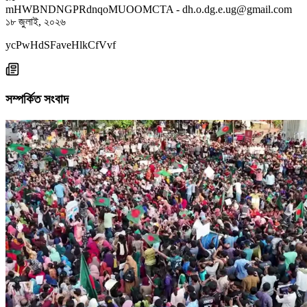
mHWBNDNGPRdnqoMUOOMCTA
-
dh.o.dg.e.ug@gmail.com
১৮ জুলাই, ২০২৬
ycPwHdSFaveHlkCfVvf
সম্পর্কিত সংবাদ