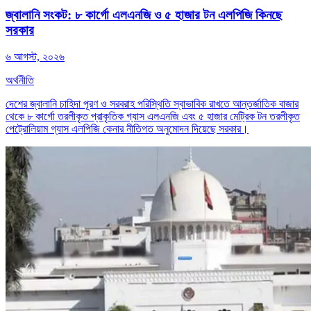
জ্বালানি সংকট: ৮ কার্গো এলএনজি ও ৫ হাজার টন এলপিজি কিনছে
সরকার
৬ আগস্ট, ২০২৬
অর্থনীতি
দেশের জ্বালানি চাহিদা পূরণ ও সরবরাহ পরিস্থিতি স্বাভাবিক রাখতে আন্তর্জাতিক বাজার
থেকে ৮ কার্গো তরলীকৃত প্রাকৃতিক গ্যাস এলএনজি এবং ৫ হাজার মেট্রিক টন তরলীকৃত
পেট্রোলিয়াম গ্যাস এলপিজি কেনার নীতিগত অনুমোদন দিয়েছে সরকার।