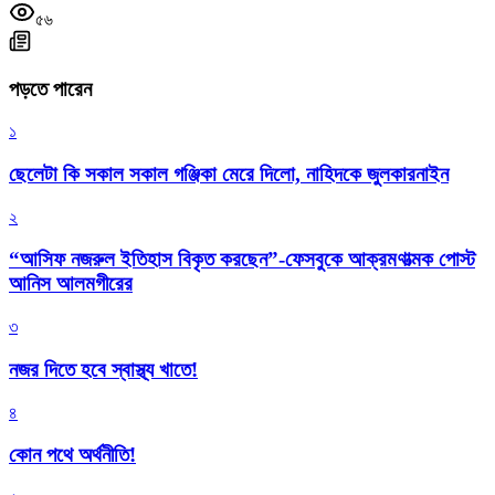
৫৬
পড়তে পারেন
১
ছেলেটা কি সকাল সকাল গঞ্জিকা মেরে দিলো, নাহিদকে জুলকারনাইন
২
“আসিফ নজরুল ইতিহাস বিকৃত করছেন”-ফেসবুকে আক্রমণাত্মক পোস্ট
আনিস আলমগীরের
৩
নজর দিতে হবে স্বাস্থ্য খাতে!
৪
কোন পথে অর্থনীতি!