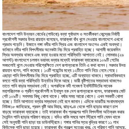
বাংলাদেশ পানি উন্নয়ন বোর্ডের (পাউবো) বন্যা পূর্বাভাস ও সতর্কীকরণ কেন্দ্রের নির্বাহী
প্রকৌশলী সরদার উদয় রায়হান বলেছেন, ফারাক্কা বাঁধ খুলে দেওয়ায় বাংলাদেশে এখনো
প্রভাব পড়েনি। উজানে গঙ্গা নদীর পানি স্থির এবং বাংলাদেশ অংশেও একই অবস্থা।
বর্তমানে নদীর পানি বিপৎসীমার অনেকটা নিচ দিয়ে প্রবাহিত হচ্ছে। আগামী কয়েকদিন
স্থির অবস্থায় থাকবে এবং বন্যা হওয়ার মতো পরিস্থিতি আপাতত নেই। সোমবার (২৬
আগস্ট) বাংলাদেশে চলমান ভয়াবহ বন্যার মধ্যেই ফারাক্কা ব্যারেজের ১০৯টি গেটের
সবগুলোই খুলে দেওয়ার পরিপ্রেক্ষিতে দেশ রূপান্তরকে তিনি এ কথা বলেন। সরদার উদয়
রায়হান বলেন, পানি কমেছে। ১৩টি পয়েন্টের মধ্যে ১২টিতে পানি নিচে নেমে গেছে।
এছাড়া পানি বিপৎসীমার নিচ দিয়ে প্রবাহিত হচ্ছে, এটি অব্যাহত থাকবে। স্বাভাবিকভাবে
বলতে পারি বন্যা পরিস্থিতি উন্নতির দিকে আছে। ভারী বৃষ্টিপাতের সম্ভাবনা থাকলেও
তাতে পানি বাড়ার সম্ভাবনা নেই। অপরদিকে নদী গবেষণা ইনস্টিটিউটের সাবেক
মহাপরিচালক ও প্রবীণ প্রকৌশলী ম ইনামুল হক দেশ রূপান্তরকে বলেন, ফারাক্কার মোট
গেট ১০৯টি। সবসময় কিছু খোলা থাকে। বর্ষার সময় আরো খোলে। এখন সবকটি খোলা
হচ্ছে। তিনি আপাতত বন্যার সম্ভাবনা নেই বলে জানান। এদিকে ভারতীয় সংবাদমাধ্যম
নিউজ১৮ জানিয়েছে, প্রবল বৃষ্টি আর বিহার, ঝাড়খণ্ড থেকে পানি ছাড়ার কারণে চাপ
বাড়ছে ফারাক্কা ব্যারেজে। তাই ফারাক্কা বাঁধ প্রকল্পের পানি বিপদসীমা অতিক্রম করায়
দৈনন্দিন পানি ছাড়ার পরিমাণ বাড়ছে। যদিও বাকি সময়ে আপ স্ট্রিমে পানি যেমন থাকে
সেই অনুযায়ী পানি ছাড়া হয় ডাউনস্ট্রিমে। গঙ্গার পানির স্তর বৃদ্ধির কারণে ১১ লাখ
কিউসেক পানি ছাড়া হয়েছে। ফারাক্কা বাঁধ প্রকল্প সূত্রের খবর, যে পরিমাণ পানি আসছে,