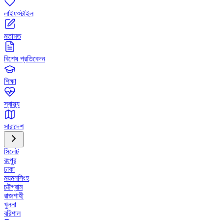
লাইফস্টাইল
মতামত
বিশেষ প্রতিবেদন
শিক্ষা
স্বাস্থ্য
সারাদেশ
সিলেট
রংপুর
ঢাকা
ময়মনসিংহ
চট্টগ্রাম
রাজশাহী
খুলনা
বরিশাল