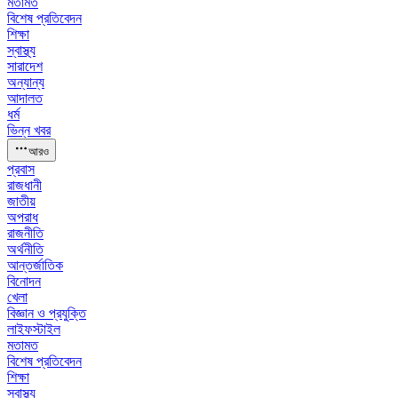
মতামত
বিশেষ প্রতিবেদন
শিক্ষা
স্বাস্থ্য
সারাদেশ
অন্যান্য
আদালত
ধর্ম
ভিন্ন খবর
আরও
প্রবাস
রাজধানী
জাতীয়
অপরাধ
রাজনীতি
অর্থনীতি
আন্তর্জাতিক
বিনোদন
খেলা
বিজ্ঞান ও প্রযুক্তি
লাইফস্টাইল
মতামত
বিশেষ প্রতিবেদন
শিক্ষা
স্বাস্থ্য