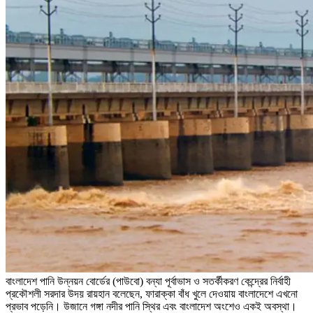
বাংলাদেশ পানি উন্নয়ন বোর্ডের (পাউবো) বন্যা পূর্বাভাস ও সতর্কীকরণ কেন্দ্রের নির্বাহী
প্রকৌশলী সরদার উদয় রায়হান বলেছেন, ফারাক্কা বাঁধ খুলে দেওয়ায় বাংলাদেশে এখনো
প্রভাব পড়েনি। উজানে গঙ্গা নদীর পানি স্থির এবং বাংলাদেশ অংশেও একই অবস্থা।