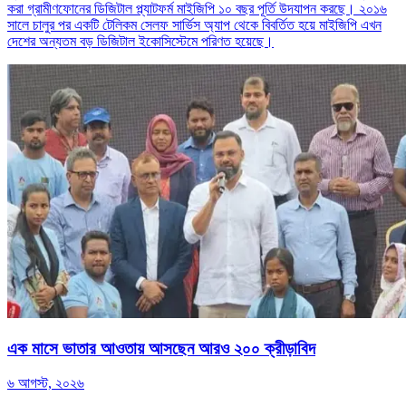
করা গ্রামীণফোনের ডিজিটাল প্ল্যাটফর্ম মাইজিপি ১০ বছর পূর্তি উদযাপন করছে। ২০১৬
সালে চালুর পর একটি টেলিকম সেলফ সার্ভিস অ্যাপ থেকে বিবর্তিত হয়ে মাইজিপি এখন
দেশের অন্যতম বড় ডিজিটাল ইকোসিস্টেমে পরিণত হয়েছে।
এক মাসে ভাতার আওতায় আসছেন আরও ২০০ ক্রীড়াবিদ
৬ আগস্ট, ২০২৬