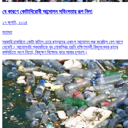
যে কারণে কোটাবিরোধী আন্দোলন সহিংসতায় রূপ নিল!
১৭ জুলাই, ২০২৪
মতামত
সরকারি চাকরিতে কোটা বাতিল চেয়ে ছাত্রদের একাংশ আন্দোলন শুরু করেছিল বেশ আগে
থেকেই। আন্দোলনটা প্রথমদিকে খুব লোকপ্রিয় হয়নি দক্ষিণপন্থী কিছুসংখ্যক ছাত্র
কর্মসূচিতে অংশ নিতো, কিছুক্ষণ বিক্ষোভ করে আবার চুপচাপ।