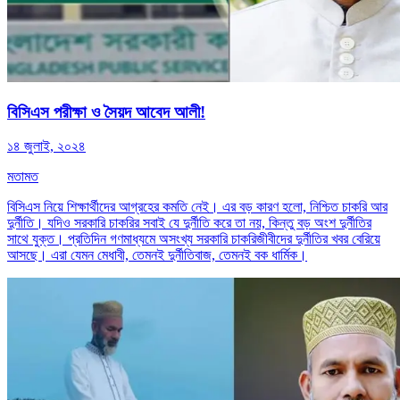
বিসিএস পরীক্ষা ও সৈয়দ আবেদ আলী!
১৪ জুলাই, ২০২৪
মতামত
বিসিএস নিয়ে শিক্ষার্থীদের আগ্রহের কমতি নেই। এর বড় কারণ হলো, নিশ্চিত চাকরি আর
দুর্নীতি। যদিও সরকারি চাকরির সবাই যে দুর্নীতি করে তা নয়, কিন্তু বড় অংশ দুর্নীতির
সাথে যুক্ত। প্রতিদিন গণমাধ্যমে অসংখ্য সরকারি চাকরিজীবীদের দুর্নীতির খবর বেরিয়ে
আসছে। এরা যেমন মেধাবী, তেমনই দুর্নীতিবাজ, তেমনই বক ধার্মিক।