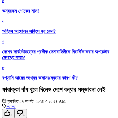
৫
অন্যরকম শোকের মাস!
৬
অহিংস আন্দোলন সহিংস হয় কেন?
৭
দেশের সার্বভৌমত্বের প্রতীক সেনাবাহিনীকে বিতর্কিত করার অপচেষ্টার
নেপথ্যে কারা?
৮
রপ্তানি আয়ের তথ্যের অসামঞ্জস্যতার কারণ কী?
ফারাক্কা বাঁধ খুলে দিলেও দেশে বন্যার সম্ভাবনা নেই
প্রকাশিত:
২৭ আগস্ট, ২০২৪ এ ১২:৫৪ AM
মতামত
০
০