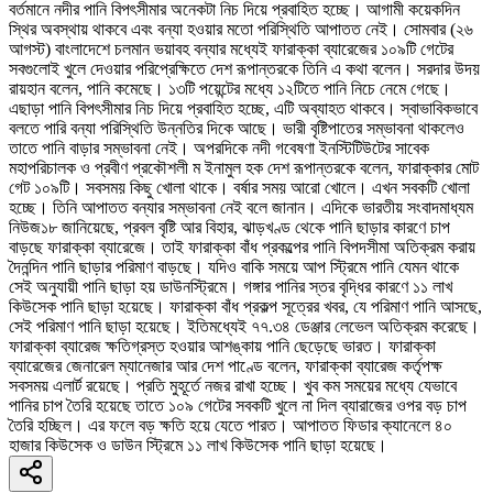
বর্তমানে নদীর পানি বিপৎসীমার অনেকটা নিচ দিয়ে প্রবাহিত হচ্ছে। আগামী কয়েকদিন
স্থির অবস্থায় থাকবে এবং বন্যা হওয়ার মতো পরিস্থিতি আপাতত নেই। সোমবার (২৬
আগস্ট) বাংলাদেশে চলমান ভয়াবহ বন্যার মধ্যেই ফারাক্কা ব্যারেজের ১০৯টি গেটের
সবগুলোই খুলে দেওয়ার পরিপ্রেক্ষিতে দেশ রূপান্তরকে তিনি এ কথা বলেন। সরদার উদয়
রায়হান বলেন, পানি কমেছে। ১৩টি পয়েন্টের মধ্যে ১২টিতে পানি নিচে নেমে গেছে।
এছাড়া পানি বিপৎসীমার নিচ দিয়ে প্রবাহিত হচ্ছে, এটি অব্যাহত থাকবে। স্বাভাবিকভাবে
বলতে পারি বন্যা পরিস্থিতি উন্নতির দিকে আছে। ভারী বৃষ্টিপাতের সম্ভাবনা থাকলেও
তাতে পানি বাড়ার সম্ভাবনা নেই। অপরদিকে নদী গবেষণা ইনস্টিটিউটের সাবেক
মহাপরিচালক ও প্রবীণ প্রকৌশলী ম ইনামুল হক দেশ রূপান্তরকে বলেন, ফারাক্কার মোট
গেট ১০৯টি। সবসময় কিছু খোলা থাকে। বর্ষার সময় আরো খোলে। এখন সবকটি খোলা
হচ্ছে। তিনি আপাতত বন্যার সম্ভাবনা নেই বলে জানান। এদিকে ভারতীয় সংবাদমাধ্যম
নিউজ১৮ জানিয়েছে, প্রবল বৃষ্টি আর বিহার, ঝাড়খণ্ড থেকে পানি ছাড়ার কারণে চাপ
বাড়ছে ফারাক্কা ব্যারেজে। তাই ফারাক্কা বাঁধ প্রকল্পের পানি বিপদসীমা অতিক্রম করায়
দৈনন্দিন পানি ছাড়ার পরিমাণ বাড়ছে। যদিও বাকি সময়ে আপ স্ট্রিমে পানি যেমন থাকে
সেই অনুযায়ী পানি ছাড়া হয় ডাউনস্ট্রিমে। গঙ্গার পানির স্তর বৃদ্ধির কারণে ১১ লাখ
কিউসেক পানি ছাড়া হয়েছে। ফারাক্কা বাঁধ প্রকল্প সূত্রের খবর, যে পরিমাণ পানি আসছে,
সেই পরিমাণ পানি ছাড়া হয়েছে। ইতিমধ্যেই ৭৭.৩৪ ডেঞ্জার লেভেল অতিক্রম করেছে।
ফারাক্কা ব্যারেজ ক্ষতিগ্রস্ত হওয়ার আশঙ্কায় পানি ছেড়েছে ভারত। ফারাক্কা
ব্যারেজের জেনারেল ম্যানেজার আর দেশ পাণ্ডে বলেন, ফারাক্কা ব্যারেজ কর্তৃপক্ষ
সবসময় এলার্ট রয়েছে। প্রতি মুহূর্তে নজর রাখা হচ্ছে। খুব কম সময়ের মধ্যে যেভাবে
পানির চাপ তৈরি হয়েছে তাতে ১০৯ গেটের সবকটি খুলে না দিল ব্যারাজের ওপর বড় চাপ
তৈরি হচ্ছিল। এর ফলে বড় ক্ষতি হয়ে যেতে পারত। আপাতত ফিডার ক্যানেলে ৪০
হাজার কিউসেক ও ডাউন স্ট্রিমে ১১ লাখ কিউসেক পানি ছাড়া হয়েছে।