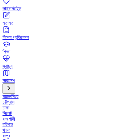
লাইফস্টাইল
মতামত
বিশেষ প্রতিবেদন
শিক্ষা
স্বাস্থ্য
সারাদেশ
ময়মনসিংহ
চট্টগ্রাম
ঢাকা
সিলেট
রাজশাহী
বরিশাল
খুলনা
রংপুর