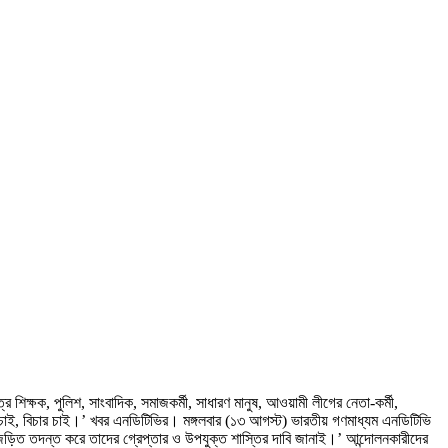
শিক্ষক, পুলিশ, সাংবাদিক, সমাজকর্মী, সাধারণ মানুষ, আওয়ামী লীগের নেতা-কর্মী,
তি চাই, বিচার চাই।’ খবর এনডিটিভির। মঙ্গলবার (১৩ আগস্ট) ভারতীয় গণমাধ্যম এনডিটিভি
জড়িত তদন্ত করে তাদের গ্রেপ্তার ও উপযুক্ত শাস্তির দাবি জানাই।’ আন্দোলনকারীদের