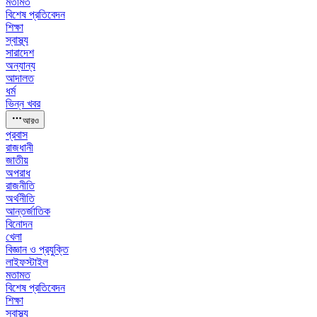
মতামত
বিশেষ প্রতিবেদন
শিক্ষা
স্বাস্থ্য
সারাদেশ
অন্যান্য
আদালত
ধর্ম
ভিন্ন খবর
আরও
প্রবাস
রাজধানী
জাতীয়
অপরাধ
রাজনীতি
অর্থনীতি
আন্তর্জাতিক
বিনোদন
খেলা
বিজ্ঞান ও প্রযুক্তি
লাইফস্টাইল
মতামত
বিশেষ প্রতিবেদন
শিক্ষা
স্বাস্থ্য