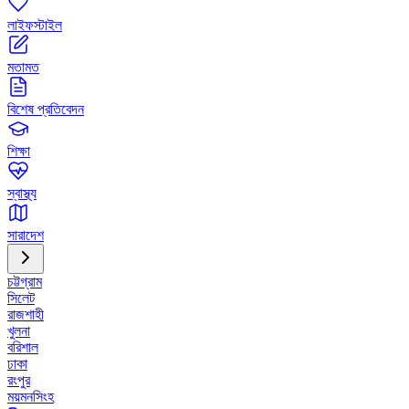
লাইফস্টাইল
মতামত
বিশেষ প্রতিবেদন
শিক্ষা
স্বাস্থ্য
সারাদেশ
চট্টগ্রাম
সিলেট
রাজশাহী
খুলনা
বরিশাল
ঢাকা
রংপুর
ময়মনসিংহ