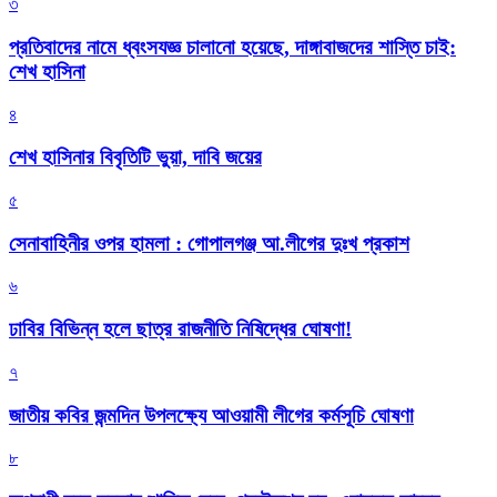
৩
প্রতিবাদের নামে ধ্বংসযজ্ঞ চালানো হয়েছে, দাঙ্গাবাজদের শাস্তি চাই:
শেখ হাসিনা
৪
শেখ হাসিনার বিবৃতিটি ভুয়া, দাবি জয়ের
৫
সেনাবাহিনীর ওপর হামলা : গোপালগঞ্জ আ.লীগের দুঃখ প্রকাশ
৬
ঢাবির বিভিন্ন হলে ছাত্র রাজনীতি নিষিদ্ধের ঘোষণা!
৭
জাতীয় কবির জন্মদিন উপলক্ষ্যে আওয়ামী লীগের কর্মসূচি ঘোষণা
৮