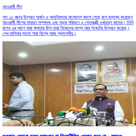
আওয়ামী লীগ
গত ১৫ বছরে উন্নয়ন অর্জন ও আধুনিকতায় বাংলাদেশ বদলে গেছে বলে মন্তব্য করেছেন
আওয়ামী লীগের সাধারণ সম্পাদক এবং সড়ক পরিবহণ ও সেতুমন্ত্রী ওবায়দুল কাদের। তিনি
বলেন এর আগে যারা ক্ষমতায় ছিল তারা নিজেদের ভাগ্য আর পকেটের উন্নয়ন করেছে।
শেখ হাসিনার সততা সারা বিশ্বে আজ প্রশংসনীয়।