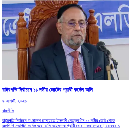
রাষ্ট্রপতি নির্বাচনে ১১ দলীয় জোটের প্রার্থী কর্নেল অলি
৯ আগস্ট, ২০২৬
রাজনীতি
রাষ্ট্রপতি নির্বাচনে বাংলাদেশ জামায়াতে ইসলামী নেতৃত্বাধীন ১১ দলীয় জোট থেকে
এলডিপি সভাপতি কর্নেল অব. অলি আহমদকে প্রার্থী ঘোষণা করা হয়েছে। রোববার ৯