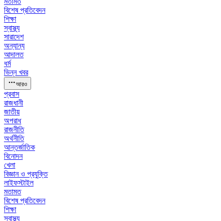
মতামত
বিশেষ প্রতিবেদন
শিক্ষা
স্বাস্থ্য
সারাদেশ
অন্যান্য
আদালত
ধর্ম
ভিন্ন খবর
আরও
প্রবাস
রাজধানী
জাতীয়
অপরাধ
রাজনীতি
অর্থনীতি
আন্তর্জাতিক
বিনোদন
খেলা
বিজ্ঞান ও প্রযুক্তি
লাইফস্টাইল
মতামত
বিশেষ প্রতিবেদন
শিক্ষা
স্বাস্থ্য