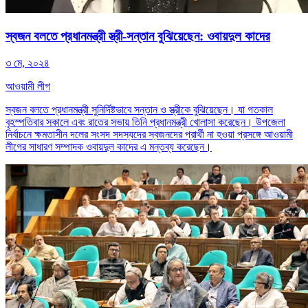
স্বজন বলতে প্রধানমন্ত্রী স্ত্রী-সন্তান বুঝিয়েছেন: ওবায়দুল কাদের
৩ মে, ২০২৪
আওয়ামী লীগ
স্বজন বলতে প্রধানমন্ত্রী সুনির্দিষ্টভাবে সন্তান ও স্ত্রীকে বুঝিয়েছেন। যা গতকাল
বৃহস্পতিবার সকালে এবং রাতের সভায় তিনি প্রধানমন্ত্রী খোলাসা করেছেন। উপজেলা
নির্বাচনে ক্ষমতাসীন দলের সংসদ সদস্যদের স্বজনদের প্রার্থী না হওয়া প্রসঙ্গে আওয়ামী
লীগের সাধারণ সম্পাদক ওবায়দুল কাদের এ মন্তব্য করেছেন।