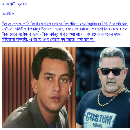
৯ আগস্ট, ২০২৬
অর্থনীতি
বিদ্যুৎ, গ্যাস, পানি কিংবা মোবাইল ফোনের বিল পরিশোধসহ দৈনন্দিন ছোটখাটো জরুরি খরচ
মেটাতে ডিজিটাল ঋণ চালুর উদ্যোগ নিয়েছে বাংলাদেশ ব্যাংক। প্রস্তাবিত ব্যবস্থায় ৫০
টাকা থেকে সর্বোচ্চ ৫ হাজার টাকা পর্যন্ত ঋণ নেওয়া যাবে। বাংলাদেশ ব্যাংকের খসড়া
নীতিমালা অনুযায়ী, এ ঋণের ওপর কোনো সুদ আরোপ করা হবে না।