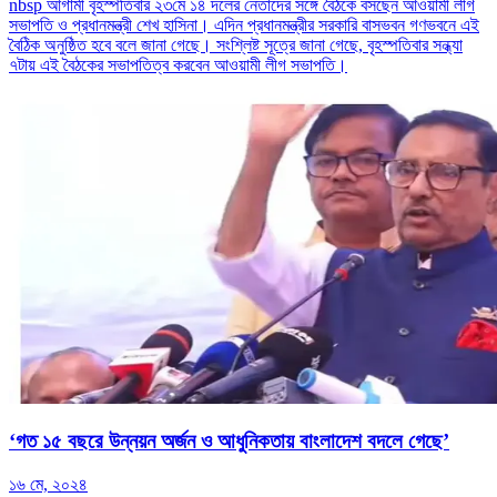
nbsp আগামী বৃহস্পতিবার ২৩মে ১৪ দলের নেতাদের সঙ্গে বৈঠকে বসছেন আওয়ামী লীগ
সভাপতি ও প্রধানমন্ত্রী শেখ হাসিনা। এদিন প্রধানমন্ত্রীর সরকারি বাসভবন গণভবনে এই
বৈঠিক অনুষ্ঠিত হবে বলে জানা গেছে। সংশ্লিষ্ট সূত্রে জানা গেছে, বৃহস্পতিবার সন্ধ্যা
৭টায় এই বৈঠকের সভাপতিত্ব করবেন আওয়ামী লীগ সভাপতি।
‘গত ১৫ বছরে উন্নয়ন অর্জন ও আধুনিকতায় বাংলাদেশ বদলে গেছে’
১৬ মে, ২০২৪