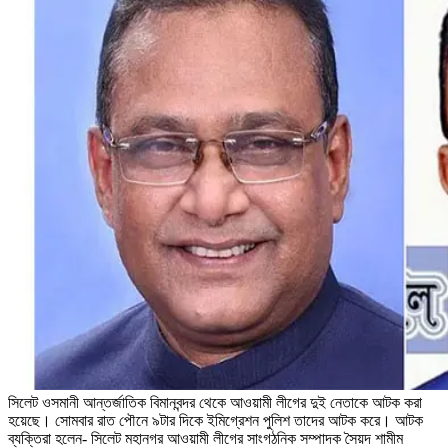
সিলেট ওসমানী আন্তর্জাতিক বিমানবন্দর থেকে আওয়ামী লীগের দুই নেতাকে আটক করা
হয়েছে। সোমবার রাত পৌনে ৯টার দিকে ইমিগ্রেশন পুলিশ তাদের আটক করে। আটক
ব্যক্তিরা হলেন- সিলেট মহানগর আওয়ামী লীগের সাংগঠনিক সম্পাদক সৈয়দ শামীম