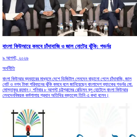
বাংলা কিউআরে কমবে চাঁদাবাজি ও জাল নোটের ঝুঁকি: গভর্নর
৯ আগস্ট, ২০২৬
অর্থনীতি
বাংলা কিউআর ব্যবহারের মাধ্যমে দেশে ডিজিটাল লেনদেন বাড়ানো গেলে চাঁদাবাজি, জাল
নোট ও নগদ টাকা পরিবহনের ঝুঁকি কমবে বলে জানিয়েছেন বাংলাদেশ ব্যাংকের গভর্নর মো.
মোস্তাকুর রহমান। শনিবার ৮ আগস্ট চট্টগ্রামের রেডিসন ব্লু হোটেলে বাংলা কিউআর
লেনদেনবিষয়ক কর্মশালায় প্রধান অতিথির বক্তব্যে তিনি এ কথা বলেন।