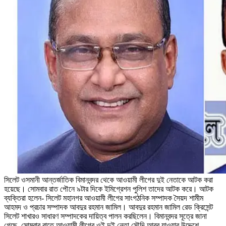
সিলেট ওসমানী আন্তর্জাতিক বিমানবন্দর থেকে আওয়ামী লীগের দুই নেতাকে আটক করা
হয়েছে। সোমবার রাত পৌনে ৯টার দিকে ইমিগ্রেশন পুলিশ তাদের আটক করে। আটক
ব্যক্তিরা হলেন- সিলেট মহানগর আওয়ামী লীগের সাংগঠনিক সম্পাদক সৈয়দ শামীম
আহমদ ও প্রচার সম্পাদক আবদুর রহমান জামিল। আবদুর রহমান জামিল রেড ক্রিসেন্ট
সিলেট শাখারও সাধারণ সম্পাদকের দায়িত্ব পালন করছিলেন। বিমানবন্দর সূত্রে জানা
গেছে, সোমবার রাতে আওয়ামী লীগের ওই দুই নেতা সৌদি আরব যাওয়ার উদ্দেশে