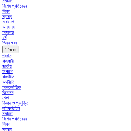
মতামত
বিশেষ প্রতিবেদন
শিক্ষা
স্বাস্থ্য
সারাদেশ
অন্যান্য
আদালত
ধর্ম
ভিন্ন খবর
আরও
প্রবাস
রাজধানী
জাতীয়
অপরাধ
রাজনীতি
অর্থনীতি
আন্তর্জাতিক
বিনোদন
খেলা
বিজ্ঞান ও প্রযুক্তি
লাইফস্টাইল
মতামত
বিশেষ প্রতিবেদন
শিক্ষা
স্বাস্থ্য