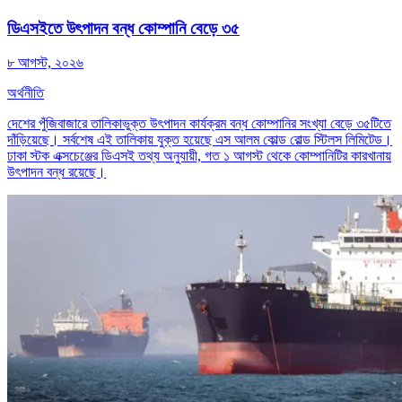
ডিএসইতে উৎপাদন বন্ধ কোম্পানি বেড়ে ৩৫
৮ আগস্ট, ২০২৬
অর্থনীতি
দেশের পুঁজিবাজারে তালিকাভুক্ত উৎপাদন কার্যক্রম বন্ধ কোম্পানির সংখ্যা বেড়ে ৩৫টিতে
দাঁড়িয়েছে। সর্বশেষ এই তালিকায় যুক্ত হয়েছে এস আলম কোল্ড রোল্ড স্টিলস লিমিটেড।
ঢাকা স্টক এক্সচেঞ্জের ডিএসই তথ্য অনুযায়ী, গত ১ আগস্ট থেকে কোম্পানিটির কারখানায়
উৎপাদন বন্ধ রয়েছে।