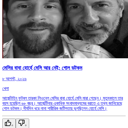
মেসির বাবা হোর্হে মেসি আর নেই: গোল ডটকম
৮ আগস্ট, ২০২৬
খেলা
আর্জেন্টাইন ফুটবল তারকা লিওনেল মেসির বাবা হোর্হে মেসি মারা গেছেন। মৃত্যুকালে তার
বয়স হয়েছিল ৬৮ বছর। আর্জেন্টিনার একাধিক সংবাদমাধ্যমের বরাতে এ তথ্য জানিয়েছে
গোল ডটকম। দীর্ঘদিন ধরে নানা শারীরিক জটিলতায় ভুগছিলেন হোর্হে মেসি।
০
০