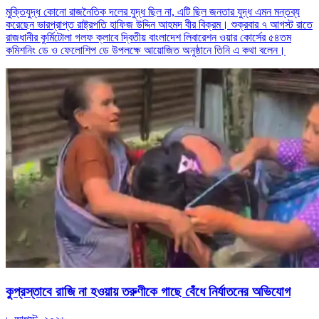
মুক্তিযুদ্ধ কোনো রাজনৈতিক দলের যুদ্ধ ছিল না, এটি ছিল জনতার যুদ্ধ এমন মন্তব্য
করেছেন ভারপ্রাপ্ত রাষ্ট্রপতি হাফিজ উদ্দিন আহমদ বীর বিক্রম। শুক্রবার ৭ আগস্ট রাতে
রাজধানীর কুর্মিটোলা গলফ ক্লাবে দ্বিতীয় বাংলাদেশ লিবারেশন ওয়ার কোর্সের ৫৪তম
কমিশনিং ডে ও ফেলোশিপ ডে উপলক্ষে আয়োজিত অনুষ্ঠানে তিনি এ কথা বলেন।
কুপ্রস্তাবে রাজি না হওয়ায় তরুণীকে গাছে বেঁধে নির্যাতনের অভিযোগ