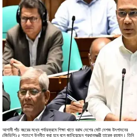
আগামী পাঁচ বছরের মধ্যে পর্যায়ক্রমে শিক্ষা খাতে বরাদ্দ দেশের মোট দেশজ উৎপাদনের
(জিডিপি) ৫ শতাংশে উন্নীত করা হবে বলে জানিয়েছেন প্রধানমন্ত্রী তারেক রহমান। তিনি