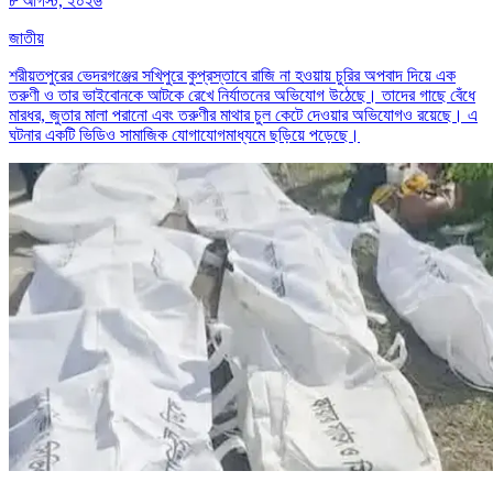
৮ আগস্ট, ২০২৬
জাতীয়
শরীয়তপুরের ভেদরগঞ্জের সখিপুরে কুপ্রস্তাবে রাজি না হওয়ায় চুরির অপবাদ দিয়ে এক
তরুণী ও তার ভাইবোনকে আটকে রেখে নির্যাতনের অভিযোগ উঠেছে। তাদের গাছে বেঁধে
মারধর, জুতার মালা পরানো এবং তরুণীর মাথার চুল কেটে দেওয়ার অভিযোগও রয়েছে। এ
ঘটনার একটি ভিডিও সামাজিক যোগাযোগমাধ্যমে ছড়িয়ে পড়েছে।