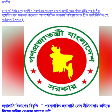
জাতীয়
শেখ হাসিনার নেতৃত্বাধীন সরকারের আমলে দেশে একটি অমানবিক রাষ্ট্র প্রতিষ্ঠিত
হয়েছিল বলে মন্তব্য করেছেন আন্তর্জাতিক অপরাধ ট্রাইব্যুনালের চিফ প্রসিকিউটর মো.
আমিনুল ইসলাম।
জ্বালানি বিভাগের বিবৃতি
প্রস্তাবিত জ্বালানি তেল নীতিমালায় কাউকে
বিশেষ সুবিধা দেওয়ার সুযোগ নেই