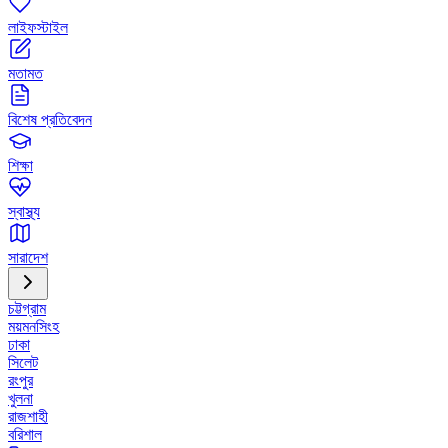
লাইফস্টাইল
মতামত
বিশেষ প্রতিবেদন
শিক্ষা
স্বাস্থ্য
সারাদেশ
চট্টগ্রাম
ময়মনসিংহ
ঢাকা
সিলেট
রংপুর
খুলনা
রাজশাহী
বরিশাল