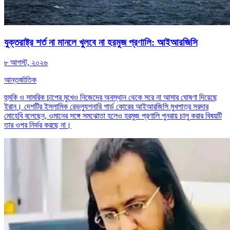
যুক্তরাষ্ট্র শর্ত না মানলে খুলবে না হরমুজ প্রণালি: আইআরজিসি
৮ আগস্ট, ২০২৬
আন্তর্জাতিক
হুমকি ও সামরিক চাপের মুখেও নিজেদের অবস্থান থেকে সরে না আসার ঘোষণা দিয়েছে
ইরান। দেশটির ইসলামিক রেভল্যুশনারি গার্ড কোরের আইআরজিসি মুখপাত্র সরদার
মোহেবি বলেছেন, ওমানের সঙ্গে সমঝোতা হলেও হরমুজ প্রণালি পুনরায় চালু করার বিষয়টি
তার ওপর নির্ভর করছে না।