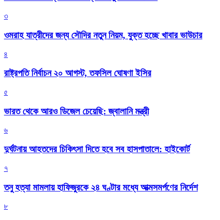
৩
ওমরাহ যাত্রীদের জন্য সৌদির নতুন নিয়ম, যুক্ত হচ্ছে খাবার ভাউচার
৪
রাষ্ট্রপতি নির্বাচন ২০ আগস্ট, তফসিল ঘোষণা ইসির
৫
ভারত থেকে আরও ডিজেল চেয়েছি: জ্বালানি মন্ত্রী
৬
দুর্ঘটনায় আহতদের চিকিৎসা দিতে হবে সব হাসপাতালে: হাইকোর্ট
৭
তনু হত্যা মামলায় হাফিজুরকে ২৪ ঘণ্টার মধ্যে আত্মসমর্পণের নির্দেশ
৮