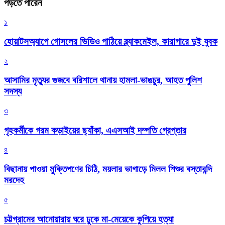
পড়তে পারেন
১
হোয়াটসঅ্যাপে গোসলের ভিডিও পাঠিয়ে ব্ল্যাকমেইল, কারাগারে দুই যুবক
২
আসামির মৃত্যুর গুজবে বরিশালে থানায় হামলা-ভাঙচুর, আহত পুলিশ
সদস্য
৩
গৃহকর্মীকে গরম কড়াইয়ের ছ্যাঁকা, এএসআই দম্পতি গ্রেপ্তার
৪
বিছানায় পাওয়া মুক্তিপণের চিঠি, ময়লার ভাগাড়ে মিলল শিশুর বস্তাবন্দি
মরদেহ
৫
চট্টগ্রামের আনোয়ারায় ঘরে ঢুকে মা-মেয়েকে কুপিয়ে হত্যা