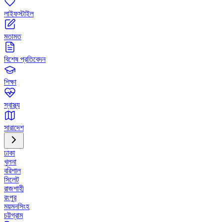
লাইফস্টাইল
মতামত
বিশেষ প্রতিবেদন
শিক্ষা
স্বাস্থ্য
সারাদেশ
ঢাকা
খুলনা
বরিশাল
সিলেট
রাজশাহী
রংপুর
ময়মনসিংহ
চট্টগ্রাম