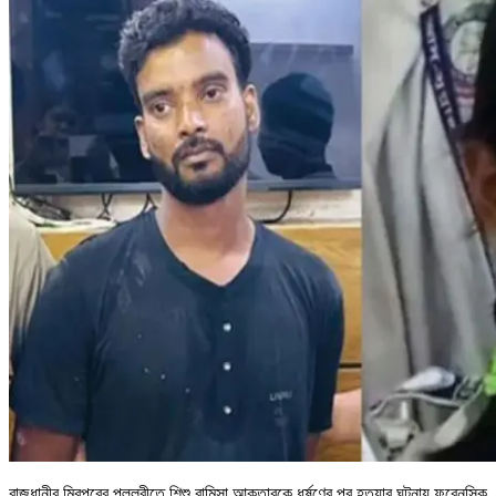
রাজধানীর মিরপুরের পল্লবীতে শিশু রামিসা আক্তারকে ধর্ষণের পর হত্যার ঘটনায় ফরেনসিক