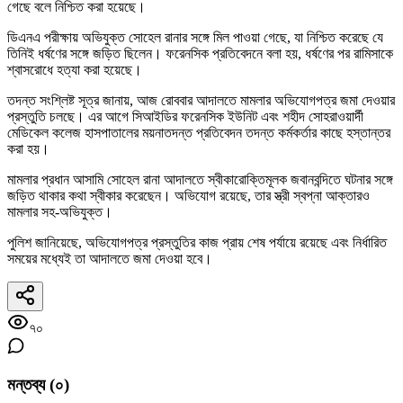
গেছে বলে নিশ্চিত করা হয়েছে।
ডিএনএ পরীক্ষায় অভিযুক্ত সোহেল রানার সঙ্গে মিল পাওয়া গেছে, যা নিশ্চিত করেছে যে
তিনিই ধর্ষণের সঙ্গে জড়িত ছিলেন। ফরেনসিক প্রতিবেদনে বলা হয়, ধর্ষণের পর রামিসাকে
শ্বাসরোধে হত্যা করা হয়েছে।
তদন্ত সংশ্লিষ্ট সূত্র জানায়, আজ রোববার আদালতে মামলার অভিযোগপত্র জমা দেওয়ার
প্রস্তুতি চলছে। এর আগে সিআইডির ফরেনসিক ইউনিট এবং শহীদ সোহরাওয়ার্দী
মেডিকেল কলেজ হাসপাতালের ময়নাতদন্ত প্রতিবেদন তদন্ত কর্মকর্তার কাছে হস্তান্তর
করা হয়।
মামলার প্রধান আসামি সোহেল রানা আদালতে স্বীকারোক্তিমূলক জবানবন্দিতে ঘটনার সঙ্গে
জড়িত থাকার কথা স্বীকার করেছেন। অভিযোগ রয়েছে, তার স্ত্রী স্বপ্না আক্তারও
মামলার সহ-অভিযুক্ত।
পুলিশ জানিয়েছে, অভিযোগপত্র প্রস্তুতির কাজ প্রায় শেষ পর্যায়ে রয়েছে এবং নির্ধারিত
সময়ের মধ্যেই তা আদালতে জমা দেওয়া হবে।
৭০
মন্তব্য (
০
)