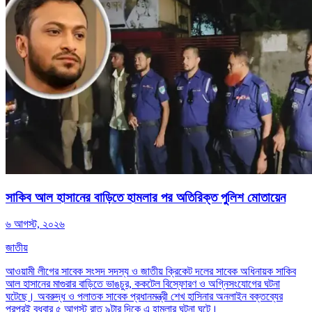
সাকিব আল হাসানের বাড়িতে হামলার পর অতিরিক্ত পুলিশ মোতায়েন
৬ আগস্ট, ২০২৬
জাতীয়
আওয়ামী লীগের সাবেক সংসদ সদস্য ও জাতীয় ক্রিকেট দলের সাবেক অধিনায়ক সাকিব
আল হাসানের মাগুরার বাড়িতে ভাঙচুর, ককটেল বিস্ফোরণ ও অগ্নিসংযোগের ঘটনা
ঘটেছে। অবরুদ্ধ ও পলাতক সাবেক প্রধানমন্ত্রী শেখ হাসিনার অনলাইন বক্তব্যের
পরপরই বুধবার ৫ আগস্ট রাত ৯টার দিকে এ হামলার ঘটনা ঘটে।