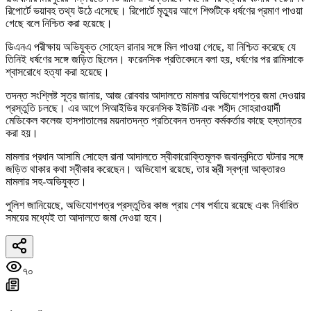
রিপোর্টে ভয়াবহ তথ্য উঠে এসেছে। রিপোর্টে মৃত্যুর আগে শিশুটিকে ধর্ষণের প্রমাণ পাওয়া
গেছে বলে নিশ্চিত করা হয়েছে।
ডিএনএ পরীক্ষায় অভিযুক্ত সোহেল রানার সঙ্গে মিল পাওয়া গেছে, যা নিশ্চিত করেছে যে
তিনিই ধর্ষণের সঙ্গে জড়িত ছিলেন। ফরেনসিক প্রতিবেদনে বলা হয়, ধর্ষণের পর রামিসাকে
শ্বাসরোধে হত্যা করা হয়েছে।
তদন্ত সংশ্লিষ্ট সূত্র জানায়, আজ রোববার আদালতে মামলার অভিযোগপত্র জমা দেওয়ার
প্রস্তুতি চলছে। এর আগে সিআইডির ফরেনসিক ইউনিট এবং শহীদ সোহরাওয়ার্দী
মেডিকেল কলেজ হাসপাতালের ময়নাতদন্ত প্রতিবেদন তদন্ত কর্মকর্তার কাছে হস্তান্তর
করা হয়।
মামলার প্রধান আসামি সোহেল রানা আদালতে স্বীকারোক্তিমূলক জবানবন্দিতে ঘটনার সঙ্গে
জড়িত থাকার কথা স্বীকার করেছেন। অভিযোগ রয়েছে, তার স্ত্রী স্বপ্না আক্তারও
মামলার সহ-অভিযুক্ত।
পুলিশ জানিয়েছে, অভিযোগপত্র প্রস্তুতির কাজ প্রায় শেষ পর্যায়ে রয়েছে এবং নির্ধারিত
সময়ের মধ্যেই তা আদালতে জমা দেওয়া হবে।
৭০