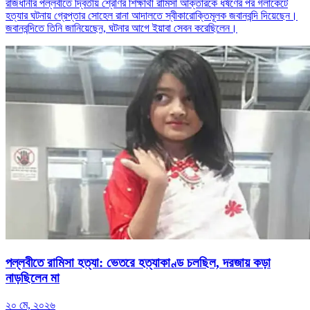
রাজধানীর পল্লবীতে দ্বিতীয় শ্রেণির শিক্ষার্থী রামিসা আক্তারকে ধর্ষণের পর গলাকেটে
হত্যার ঘটনায় গ্রেপ্তার সোহেল রানা আদালতে স্বীকারোক্তিমূলক জবানবন্দি দিয়েছেন।
জবানবন্দিতে তিনি জানিয়েছেন, ঘটনার আগে ইয়াবা সেবন করেছিলেন।
পল্লবীতে রামিসা হত্যা: ভেতরে হত্যাকাণ্ড চলছিল, দরজায় কড়া
নাড়ছিলেন মা
২০ মে, ২০২৬