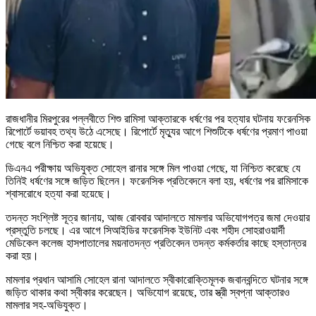
রাজধানীর মিরপুরের পল্লবীতে শিশু রামিসা আক্তারকে ধর্ষণের পর হত্যার ঘটনায় ফরেনসিক
রিপোর্টে ভয়াবহ তথ্য উঠে এসেছে। রিপোর্টে মৃত্যুর আগে শিশুটিকে ধর্ষণের প্রমাণ পাওয়া
গেছে বলে নিশ্চিত করা হয়েছে।
ডিএনএ পরীক্ষায় অভিযুক্ত সোহেল রানার সঙ্গে মিল পাওয়া গেছে, যা নিশ্চিত করেছে যে
তিনিই ধর্ষণের সঙ্গে জড়িত ছিলেন। ফরেনসিক প্রতিবেদনে বলা হয়, ধর্ষণের পর রামিসাকে
শ্বাসরোধে হত্যা করা হয়েছে।
তদন্ত সংশ্লিষ্ট সূত্র জানায়, আজ রোববার আদালতে মামলার অভিযোগপত্র জমা দেওয়ার
প্রস্তুতি চলছে। এর আগে সিআইডির ফরেনসিক ইউনিট এবং শহীদ সোহরাওয়ার্দী
মেডিকেল কলেজ হাসপাতালের ময়নাতদন্ত প্রতিবেদন তদন্ত কর্মকর্তার কাছে হস্তান্তর
করা হয়।
মামলার প্রধান আসামি সোহেল রানা আদালতে স্বীকারোক্তিমূলক জবানবন্দিতে ঘটনার সঙ্গে
জড়িত থাকার কথা স্বীকার করেছেন। অভিযোগ রয়েছে, তার স্ত্রী স্বপ্না আক্তারও
মামলার সহ-অভিযুক্ত।