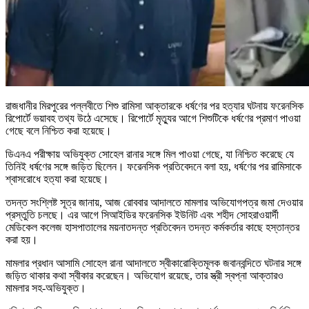
রাজধানীর মিরপুরের পল্লবীতে শিশু রামিসা আক্তারকে ধর্ষণের পর হত্যার ঘটনায় ফরেনসিক
রিপোর্টে ভয়াবহ তথ্য উঠে এসেছে। রিপোর্টে মৃত্যুর আগে শিশুটিকে ধর্ষণের প্রমাণ পাওয়া
গেছে বলে নিশ্চিত করা হয়েছে।
ডিএনএ পরীক্ষায় অভিযুক্ত সোহেল রানার সঙ্গে মিল পাওয়া গেছে, যা নিশ্চিত করেছে যে
তিনিই ধর্ষণের সঙ্গে জড়িত ছিলেন। ফরেনসিক প্রতিবেদনে বলা হয়, ধর্ষণের পর রামিসাকে
শ্বাসরোধে হত্যা করা হয়েছে।
তদন্ত সংশ্লিষ্ট সূত্র জানায়, আজ রোববার আদালতে মামলার অভিযোগপত্র জমা দেওয়ার
প্রস্তুতি চলছে। এর আগে সিআইডির ফরেনসিক ইউনিট এবং শহীদ সোহরাওয়ার্দী
মেডিকেল কলেজ হাসপাতালের ময়নাতদন্ত প্রতিবেদন তদন্ত কর্মকর্তার কাছে হস্তান্তর
করা হয়।
মামলার প্রধান আসামি সোহেল রানা আদালতে স্বীকারোক্তিমূলক জবানবন্দিতে ঘটনার সঙ্গে
জড়িত থাকার কথা স্বীকার করেছেন। অভিযোগ রয়েছে, তার স্ত্রী স্বপ্না আক্তারও
মামলার সহ-অভিযুক্ত।