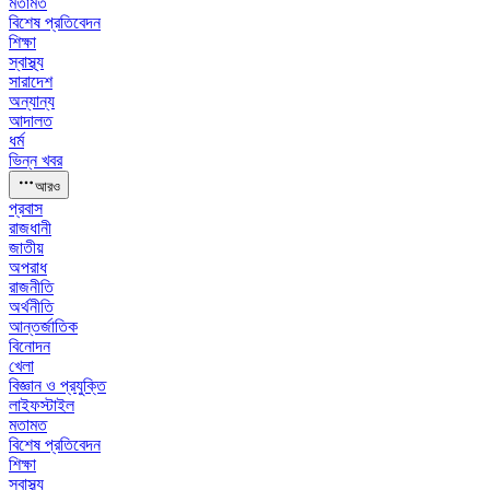
মতামত
বিশেষ প্রতিবেদন
শিক্ষা
স্বাস্থ্য
সারাদেশ
অন্যান্য
আদালত
ধর্ম
ভিন্ন খবর
আরও
প্রবাস
রাজধানী
জাতীয়
অপরাধ
রাজনীতি
অর্থনীতি
আন্তর্জাতিক
বিনোদন
খেলা
বিজ্ঞান ও প্রযুক্তি
লাইফস্টাইল
মতামত
বিশেষ প্রতিবেদন
শিক্ষা
স্বাস্থ্য