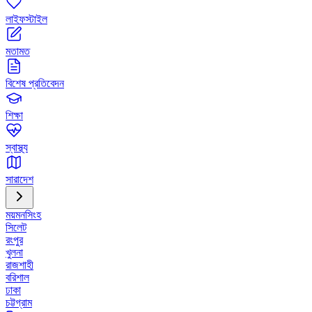
লাইফস্টাইল
মতামত
বিশেষ প্রতিবেদন
শিক্ষা
স্বাস্থ্য
সারাদেশ
ময়মনসিংহ
সিলেট
রংপুর
খুলনা
রাজশাহী
বরিশাল
ঢাকা
চট্টগ্রাম