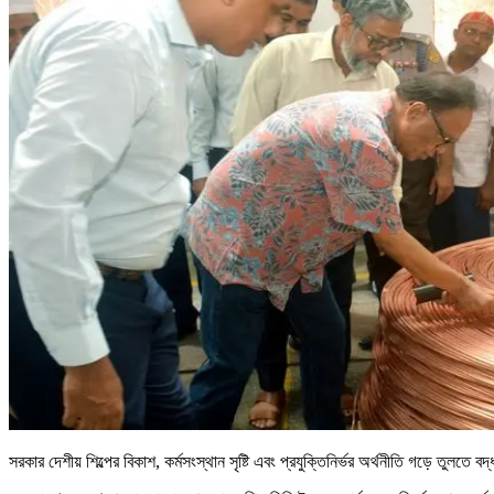
সরকার দেশীয় শিল্পের বিকাশ, কর্মসংস্থান সৃষ্টি এবং প্রযুক্তিনির্ভর অর্থনীতি গড়ে তুল