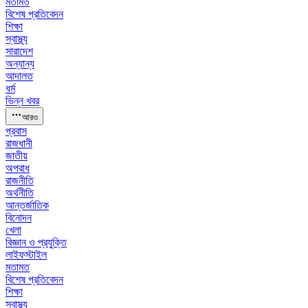
মতামত
বিশেষ প্রতিবেদন
শিক্ষা
স্বাস্থ্য
সারাদেশ
অন্যান্য
আদালত
ধর্ম
ভিন্ন খবর
আরও
প্রবাস
রাজধানী
জাতীয়
অপরাধ
রাজনীতি
অর্থনীতি
আন্তর্জাতিক
বিনোদন
খেলা
বিজ্ঞান ও প্রযুক্তি
লাইফস্টাইল
মতামত
বিশেষ প্রতিবেদন
শিক্ষা
স্বাস্থ্য