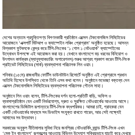
দেশের অন্যতম প্রযুক্তিপণ্য বিপণনকারী প্রতিষ্ঠান এক্সেল টেকনোলজিস লিমিটেডের
আয়োজনে ‘এক্সপার্ট মিটআপ ও ক্যাম্পেইন লঞ্চিং প্রোগ্রাম’ অনুষ্ঠিত হয়েছে। আসন্ন
বিশ্বকাপ ফুটবলকে কেন্দ্র করে টিপি-লিংকের ‘১ গোল ১ নেটওয়ার্ক’ ক্যাম্পেইনের
উদ্বোধন উপলক্ষে এই আয়োজন করা হয়। যেখানে বাংলাদেশে বড় ধরনের বিনিয়োগ ও
উৎপাদন কার্যক্রম (ম্যানুফ্যাকচারিং অপারেশনস) শুরুর আগ্রহ প্রকাশ করেন টিপি-লিংক
প্রাইভেট লিমিটেডের (সার্ক) ব্যবস্থাপনা পরিচালক লিন ওয়াং।
শনিবার (১৫মে) রাজধানীর ফোর্টিস ডাউনটাউন রিসোর্টে অনুষ্ঠিত এই প্রোগ্রামে প্রধান
অতিথি হিসেবে উপস্থিত থেকে তিনি এসব কথা বলেন। অনুষ্ঠানে শুভেচ্ছা বক্তব্য দেন
এক্সেল টেকনোলজিস লিমিটেডের ব্যবস্থাপনা পরিচালক গৌতম সাহা।
অনুষ্ঠানে লিন ওয়াং বলেন, টিপি-লিংকের দর্শন হলো-প্রতিটি বাড়ি, অফিস ও
ব্যবসাপ্রতিষ্ঠান যেন একটি নির্ভরযোগ্য, দ্রুত ও সুরক্ষিত নেটওয়ার্কের আওতায় আসে।
বাংলাদেশের ডিজিটাল রূপান্তরে টিপি-লিংক বদ্ধপরিকর। আমরা চাই, গ্রাহকরা যেন
একটি নেটওয়ার্কের মাধ্যমে সব ডিভাইস সংযুক্ত রাখতে পারেন, আর সেই লক্ষ্যেই
আমাদের সব উদ্ভাবন।
সরকারের অনুকূল নীতিমালার সুবিধা নিয়ে জনপ্রিয় নেটওয়ার্কিং ব্র্যান্ড টিপি-লিংক এখন
‘মেক ইন বাংলাদেশ’ রূপকল্পের আওতায় বিভিন্ন উদ্যোগ সক্রিয়ভাবে যাচাই করে দেখছে