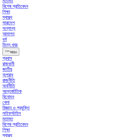
মতামত
বিশেষ প্রতিবেদন
শিক্ষা
স্বাস্থ্য
সারাদেশ
অন্যান্য
আদালত
ধর্ম
ভিন্ন খবর
আরও
প্রবাস
রাজধানী
জাতীয়
অপরাধ
রাজনীতি
অর্থনীতি
আন্তর্জাতিক
বিনোদন
খেলা
বিজ্ঞান ও প্রযুক্তি
লাইফস্টাইল
মতামত
বিশেষ প্রতিবেদন
শিক্ষা
স্বাস্থ্য