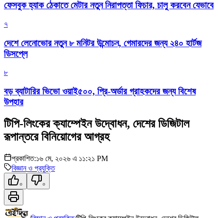
ফেসবুক হ্যাক ঠেকাতে মেটার নতুন নিরাপত্তা ফিচার, চালু করবেন যেভাবে
৭
দেশে লেনোভোর নতুন ৮ মনিটর উন্মোচন, গেমারদের জন্য ২৪০ হার্টজ
ডিসপ্লে
৮
বড় ব্যাটারির ভিভো ওয়াই৫০০, প্রি-অর্ডার গ্রাহকদের জন্য বিশেষ
উপহার
টিপি-লিংকের ক্যাম্পেইন উদ্বোধন, দেশের ডিজিটাল
রূপান্তরে বিনিয়োগের আগ্রহ
প্রকাশিত:
১৬ মে, ২০২৬ এ ১১:২১ PM
বিজ্ঞান ও প্রযুক্তি
০
০