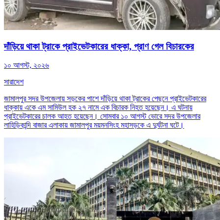
দাঁড়িয়ে থাকা ট্রাকে প্রাইভেটকারের ধাক্কা, প্রাণ গেল বিচারকের
১০ আগস্ট, ২০২৬
সারাদেশ
জামালপুর সদর উপজেলায় সড়কের পাশে দাঁড়িয়ে থাকা ট্রাকের পেছনে প্রাইভেটকারের
ধাক্কায় একে এম সামিউল হক ২৭ নামে এক বিচারক নিহত হয়েছেন। এ ঘটনায়
প্রাইভেটকারের চালক আহত হয়েছেন। সোমবার ১০ আগস্ট ভোরে সদর উপজেলার
লাহিড়িকান্দি বাজার এলাকায় জামালপুর ময়মনসিংহ মহাসড়কে এ দুর্ঘটনা ঘটে।