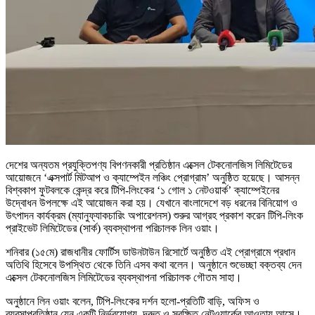
দেশের অন্যতম প্রযুক্তিপণ্য বিপণনকারী প্রতিষ্ঠান এক্সেল টেকনোলজিস লিমিটেডের
আয়োজনে ‘এক্সপার্ট মিটআপ ও ক্যাম্পেইন লঞ্চিং প্রোগ্রাম’ অনুষ্ঠিত হয়েছে। আসন্ন
বিশ্বকাপ ফুটবলকে কেন্দ্র করে টিপি-লিংকের ‘১ গোল ১ নেটওয়ার্ক’ ক্যাম্পেইনের
উদ্বোধন উপলক্ষে এই আয়োজন করা হয়। যেখানে বাংলাদেশে বড় ধরনের বিনিয়োগ ও
উৎপাদন কার্যক্রম (ম্যানুফ্যাকচারিং অপারেশনস) শুরুর আগ্রহ প্রকাশ করেন টিপি-লিংক
প্রাইভেট লিমিটেডের (সার্ক) ব্যবস্থাপনা পরিচালক লিন ওয়াং।
শনিবার (১৫মে) রাজধানীর ফোর্টিস ডাউনটাউন রিসোর্টে অনুষ্ঠিত এই প্রোগ্রামে প্রধান
অতিথি হিসেবে উপস্থিত থেকে তিনি এসব কথা বলেন। অনুষ্ঠানে শুভেচ্ছা বক্তব্য দেন
এক্সেল টেকনোলজিস লিমিটেডের ব্যবস্থাপনা পরিচালক গৌতম সাহা।
অনুষ্ঠানে লিন ওয়াং বলেন, টিপি-লিংকের দর্শন হলো-প্রতিটি বাড়ি, অফিস ও
ব্যবসাপ্রতিষ্ঠান যেন একটি নির্ভরযোগ্য, দ্রুত ও সুরক্ষিত নেটওয়ার্কের আওতায় আসে।