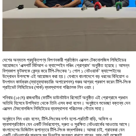
দেশের অন্যতম প্রযুক্তিপণ্য বিপণনকারী প্রতিষ্ঠান এক্সেল টেকনোলজিস লিমিটেডের
আয়োজনে ‘এক্সপার্ট মিটআপ ও ক্যাম্পেইন লঞ্চিং প্রোগ্রাম’ অনুষ্ঠিত হয়েছে। আসন্ন
বিশ্বকাপ ফুটবলকে কেন্দ্র করে টিপি-লিংকের ‘১ গোল ১ নেটওয়ার্ক’ ক্যাম্পেইনের
উদ্বোধন উপলক্ষে এই আয়োজন করা হয়। যেখানে বাংলাদেশে বড় ধরনের বিনিয়োগ ও
উৎপাদন কার্যক্রম (ম্যানুফ্যাকচারিং অপারেশনস) শুরুর আগ্রহ প্রকাশ করেন টিপি-লিংক
প্রাইভেট লিমিটেডের (সার্ক) ব্যবস্থাপনা পরিচালক লিন ওয়াং।
শনিবার (১৫মে) রাজধানীর ফোর্টিস ডাউনটাউন রিসোর্টে অনুষ্ঠিত এই প্রোগ্রামে প্রধান
অতিথি হিসেবে উপস্থিত থেকে তিনি এসব কথা বলেন। অনুষ্ঠানে শুভেচ্ছা বক্তব্য দেন
এক্সেল টেকনোলজিস লিমিটেডের ব্যবস্থাপনা পরিচালক গৌতম সাহা।
অনুষ্ঠানে লিন ওয়াং বলেন, টিপি-লিংকের দর্শন হলো-প্রতিটি বাড়ি, অফিস ও
ব্যবসাপ্রতিষ্ঠান যেন একটি নির্ভরযোগ্য, দ্রুত ও সুরক্ষিত নেটওয়ার্কের আওতায় আসে।
বাংলাদেশের ডিজিটাল রূপান্তরে টিপি-লিংক বদ্ধপরিকর। আমরা চাই, গ্রাহকরা যেন
একটি নেটওয়ার্কের মাধ্যমে সব ডিভাইস সংযুক্ত রাখতে পারেন, আর সেই লক্ষ্যেই