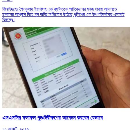
ঝিনাইদহের শৈলকুপায় ইয়াবাসহ এক ব্যক্তিকে আটকের পর সহজ ধারায় আদালতে
চালানের আশ্বাস দিয়ে ঘুস দাবির অভিযোগ উঠেছে পুলিশের এক উপপরিদর্শকের এসআই
বিরুদ্ধে।
এসএসসির ফলাফল পুনঃনিরীক্ষণের আবেদন করবেন যেভাবে
১০ আগস্ট, ২০২৬