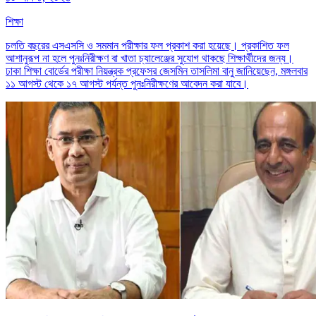
শিক্ষা
চলতি বছরের এসএসসি ও সমমান পরীক্ষার ফল প্রকাশ করা হয়েছে। প্রকাশিত ফল
আশানুরূপ না হলে পুনঃনিরীক্ষণ বা খাতা চ্যালেঞ্জের সুযোগ থাকছে শিক্ষার্থীদের জন্য।
ঢাকা শিক্ষা বোর্ডের পরীক্ষা নিয়ন্ত্রক প্রফেসর জেসমিন তাসলিমা বানু জানিয়েছেন, মঙ্গলবার
১১ আগস্ট থেকে ১৭ আগস্ট পর্যন্ত পুনঃনিরীক্ষণের আবেদন করা যাবে।