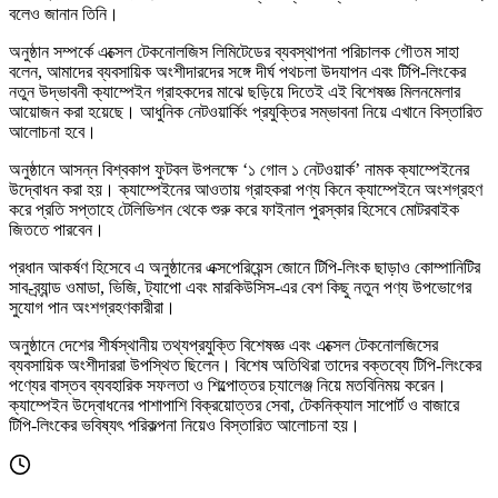
বলেও জানান তিনি।
অনুষ্ঠান সম্পর্কে এক্সেল টেকনোলজিস লিমিটেডের ব্যবস্থাপনা পরিচালক গৌতম সাহা
বলেন, আমাদের ব্যবসায়িক অংশীদারদের সঙ্গে দীর্ঘ পথচলা উদযাপন এবং টিপি-লিংকের
নতুন উদ্ভাবনী ক্যাম্পেইন গ্রাহকদের মাঝে ছড়িয়ে দিতেই এই বিশেষজ্ঞ মিলনমেলার
আয়োজন করা হয়েছে। আধুনিক নেটওয়ার্কিং প্রযুক্তির সম্ভাবনা নিয়ে এখানে বিস্তারিত
আলোচনা হবে।
অনুষ্ঠানে আসন্ন বিশ্বকাপ ফুটবল উপলক্ষে ‘১ গোল ১ নেটওয়ার্ক’ নামক ক্যাম্পেইনের
উদ্বোধন করা হয়। ক্যাম্পেইনের আওতায় গ্রাহকরা পণ্য কিনে ক্যাম্পেইনে অংশগ্রহণ
করে প্রতি সপ্তাহে টেলিভিশন থেকে শুরু করে ফাইনাল পুরস্কার হিসেবে মোটরবাইক
জিততে পারবেন।
প্রধান আকর্ষণ হিসেবে এ অনুষ্ঠানের এক্সপেরিয়েন্স জোনে টিপি-লিংক ছাড়াও কোম্পানিটির
সাব-ব্র্যান্ড ওমাডা, ভিজি, ট্যাপো এবং মারকিউসিস-এর বেশ কিছু নতুন পণ্য উপভোগের
সুযোগ পান অংশগ্রহণকারীরা।
অনুষ্ঠানে দেশের শীর্ষস্থানীয় তথ্যপ্রযুক্তি বিশেষজ্ঞ এবং এক্সেল টেকনোলজিসের
ব্যবসায়িক অংশীদাররা উপস্থিত ছিলেন। বিশেষ অতিথিরা তাদের বক্তব্যে টিপি-লিংকের
পণ্যের বাস্তব ব্যবহারিক সফলতা ও শিল্পোত্তর চ্যালেঞ্জ নিয়ে মতবিনিময় করেন।
ক্যাম্পেইন উদ্বোধনের পাশাপাশি বিক্রয়োত্তর সেবা, টেকনিক্যাল সাপোর্ট ও বাজারে
টিপি-লিংকের ভবিষ্যৎ পরিকল্পনা নিয়েও বিস্তারিত আলোচনা হয়।