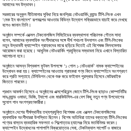
আমাদের সব উদ্ভাবন।
সরকারের অনুকূল নীতিমালার সুবিধা নিয়ে জনপ্রিয় নেটওয়ার্কিং ব্র্যান্ড টিপি-লিংক এখন
‘মেক ইন বাংলাদেশ’ রূপকল্পের আওতায় বিভিন্ন উদ্যোগ সক্রিয়ভাবে যাচাই করে দেখছে
বলেও জানান তিনি।
অনুষ্ঠান সম্পর্কে এক্সেল টেকনোলজিস লিমিটেডের ব্যবস্থাপনা পরিচালক গৌতম সাহা
বলেন, আমাদের ব্যবসায়িক অংশীদারদের সঙ্গে দীর্ঘ পথচলা উদযাপন এবং টিপি-লিংকের
নতুন উদ্ভাবনী ক্যাম্পেইন গ্রাহকদের মাঝে ছড়িয়ে দিতেই এই বিশেষজ্ঞ মিলনমেলার
আয়োজন করা হয়েছে। আধুনিক নেটওয়ার্কিং প্রযুক্তির সম্ভাবনা নিয়ে এখানে বিস্তারিত
আলোচনা হবে।
অনুষ্ঠানে আসন্ন বিশ্বকাপ ফুটবল উপলক্ষে ‘১ গোল ১ নেটওয়ার্ক’ নামক ক্যাম্পেইনের
উদ্বোধন করা হয়। ক্যাম্পেইনের আওতায় গ্রাহকরা পণ্য কিনে ক্যাম্পেইনে অংশগ্রহণ
করে প্রতি সপ্তাহে টেলিভিশন থেকে শুরু করে ফাইনাল পুরস্কার হিসেবে মোটরবাইক
জিততে পারবেন।
প্রধান আকর্ষণ হিসেবে এ অনুষ্ঠানের এক্সপেরিয়েন্স জোনে টিপি-লিংক ছাড়াও কোম্পানিটির
সাব-ব্র্যান্ড ওমাডা, ভিজি, ট্যাপো এবং মারকিউসিস-এর বেশ কিছু নতুন পণ্য উপভোগের
সুযোগ পান অংশগ্রহণকারীরা।
অনুষ্ঠানে দেশের শীর্ষস্থানীয় তথ্যপ্রযুক্তি বিশেষজ্ঞ এবং এক্সেল টেকনোলজিসের
ব্যবসায়িক অংশীদাররা উপস্থিত ছিলেন। বিশেষ অতিথিরা তাদের বক্তব্যে টিপি-লিংকের
পণ্যের বাস্তব ব্যবহারিক সফলতা ও শিল্পোত্তর চ্যালেঞ্জ নিয়ে মতবিনিময় করেন।
ক্যাম্পেইন উদ্বোধনের পাশাপাশি বিক্রয়োত্তর সেবা, টেকনিক্যাল সাপোর্ট ও বাজারে