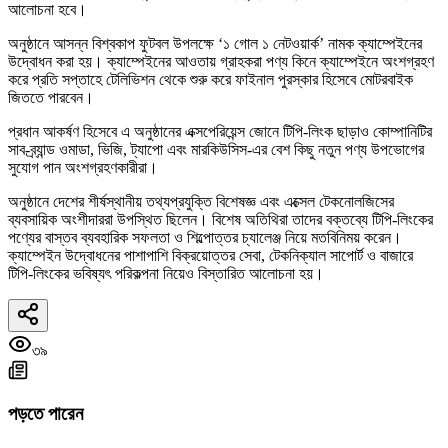
আলোচনা হবে।
অনুষ্ঠানে আসন্ন বিশ্বকাপ ফুটবল উপলক্ষে ‘১ গোল ১ নেটওয়ার্ক’ নামক ক্যাম্পেইনের
উদ্বোধন করা হয়। ক্যাম্পেইনের আওতায় গ্রাহকরা পণ্য কিনে ক্যাম্পেইনে অংশগ্রহণ
করে প্রতি সপ্তাহে টেলিভিশন থেকে শুরু করে ফাইনাল পুরস্কার হিসেবে মোটরবাইক
জিততে পারবেন।
প্রধান আকর্ষণ হিসেবে এ অনুষ্ঠানের এক্সপেরিয়েন্স জোনে টিপি-লিংক ছাড়াও কোম্পানিটির
সাব-ব্র্যান্ড ওমাডা, ভিজি, ট্যাপো এবং মারকিউসিস-এর বেশ কিছু নতুন পণ্য উপভোগের
সুযোগ পান অংশগ্রহণকারীরা।
অনুষ্ঠানে দেশের শীর্ষস্থানীয় তথ্যপ্রযুক্তি বিশেষজ্ঞ এবং এক্সেল টেকনোলজিসের
ব্যবসায়িক অংশীদাররা উপস্থিত ছিলেন। বিশেষ অতিথিরা তাদের বক্তব্যে টিপি-লিংকের
পণ্যের বাস্তব ব্যবহারিক সফলতা ও শিল্পোত্তর চ্যালেঞ্জ নিয়ে মতবিনিময় করেন।
ক্যাম্পেইন উদ্বোধনের পাশাপাশি বিক্রয়োত্তর সেবা, টেকনিক্যাল সাপোর্ট ও বাজারে
টিপি-লিংকের ভবিষ্যৎ পরিকল্পনা নিয়েও বিস্তারিত আলোচনা হয়।
৩৯
পড়তে পারেন