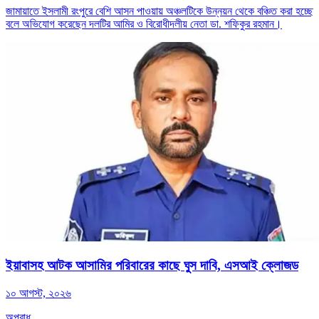
জামায়াতে ইসলামী রংপুরে বেশি আসন পাওয়ায় অঞ্চলটিকে উন্নয়ন থেকে বঞ্চিত করা হচ্ছে
বলে অভিযোগ করেছেন দলটির আমির ও বিরোধীদলীয় নেতা ডা. শফিকুর রহমান।
ইয়াবাসহ আটক আসামির পরিবারের কাছে ঘুস দাবি, এসআই ক্লোজড
১০ আগস্ট, ২০২৬
অপরাধ