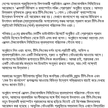
দেশের অন্যতম প্রযুক্তিপণ্য বিপণনকারী প্রতিষ্ঠান এক্সেল টেকনোলজিস লিমিটেডের
আয়োজনে ‘এক্সপার্ট মিটআপ ও ক্যাম্পেইন লঞ্চিং প্রোগ্রাম’ অনুষ্ঠিত হয়েছে। আসন্ন
বিশ্বকাপ ফুটবলকে কেন্দ্র করে টিপি-লিংকের ‘১ গোল ১ নেটওয়ার্ক’ ক্যাম্পেইনের
উদ্বোধন উপলক্ষে এই আয়োজন করা হয়। যেখানে বাংলাদেশে বড় ধরনের বিনিয়োগ ও
উৎপাদন কার্যক্রম (ম্যানুফ্যাকচারিং অপারেশনস) শুরুর আগ্রহ প্রকাশ করেন টিপি-লিংক
প্রাইভেট লিমিটেডের (সার্ক) ব্যবস্থাপনা পরিচালক লিন ওয়াং।
শনিবার (১৫মে) রাজধানীর ফোর্টিস ডাউনটাউন রিসোর্টে অনুষ্ঠিত এই প্রোগ্রামে প্রধান
অতিথি হিসেবে উপস্থিত থেকে তিনি এসব কথা বলেন। অনুষ্ঠানে শুভেচ্ছা বক্তব্য দেন
এক্সেল টেকনোলজিস লিমিটেডের ব্যবস্থাপনা পরিচালক গৌতম সাহা।
অনুষ্ঠানে লিন ওয়াং বলেন, টিপি-লিংকের দর্শন হলো-প্রতিটি বাড়ি, অফিস ও
ব্যবসাপ্রতিষ্ঠান যেন একটি নির্ভরযোগ্য, দ্রুত ও সুরক্ষিত নেটওয়ার্কের আওতায় আসে।
বাংলাদেশের ডিজিটাল রূপান্তরে টিপি-লিংক বদ্ধপরিকর। আমরা চাই, গ্রাহকরা যেন
একটি নেটওয়ার্কের মাধ্যমে সব ডিভাইস সংযুক্ত রাখতে পারেন, আর সেই লক্ষ্যেই
আমাদের সব উদ্ভাবন।
সরকারের অনুকূল নীতিমালার সুবিধা নিয়ে জনপ্রিয় নেটওয়ার্কিং ব্র্যান্ড টিপি-লিংক এখন
‘মেক ইন বাংলাদেশ’ রূপকল্পের আওতায় বিভিন্ন উদ্যোগ সক্রিয়ভাবে যাচাই করে দেখছে
বলেও জানান তিনি।
অনুষ্ঠান সম্পর্কে এক্সেল টেকনোলজিস লিমিটেডের ব্যবস্থাপনা পরিচালক গৌতম সাহা
বলেন, আমাদের ব্যবসায়িক অংশীদারদের সঙ্গে দীর্ঘ পথচলা উদযাপন এবং টিপি-লিংকের
নতুন উদ্ভাবনী ক্যাম্পেইন গ্রাহকদের মাঝে ছড়িয়ে দিতেই এই বিশেষজ্ঞ মিলনমেলার
আয়োজন করা হয়েছে। আধুনিক নেটওয়ার্কিং প্রযুক্তির সম্ভাবনা নিয়ে এখানে বিস্তারিত