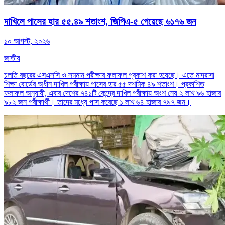
দাখিলে পাসের হার ৫৫.৪৯ শতাংশ, জিপিএ-৫ পেয়েছে ৬১৭৬ জন
১০ আগস্ট, ২০২৬
জাতীয়
চলতি বছরের এসএসসি ও সমমান পরীক্ষার ফলাফল প্রকাশ করা হয়েছে। এতে মাদরাসা
শিক্ষা বোর্ডের অধীন দাখিল পরীক্ষায় পাসের হার ৫৫ দশমিক ৪৯ শতাংশ। প্রকাশিত
ফলাফল অনুযায়ী, এবার দেশের ৭৪১টি কেন্দ্রে দাখিল পরীক্ষায় অংশ নেয় ২ লাখ ৯৬ হাজার
৯৮২ জন পরীক্ষার্থী। তাদের মধ্যে পাস করেছে ১ লাখ ৬৪ হাজার ৭৯৭ জন।