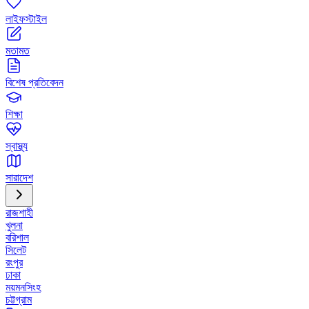
লাইফস্টাইল
মতামত
বিশেষ প্রতিবেদন
শিক্ষা
স্বাস্থ্য
সারাদেশ
রাজশাহী
খুলনা
বরিশাল
সিলেট
রংপুর
ঢাকা
ময়মনসিংহ
চট্টগ্রাম