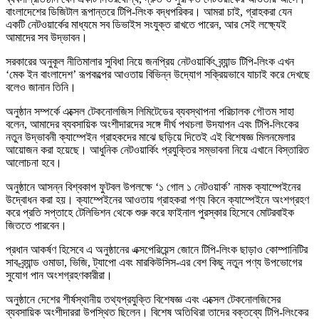
বাংলাদেশের ডিজিটাল রূপান্তরে টিপি-লিংক বদ্ধপরিকর। আমরা চাই, গ্রাহকরা যেন
একটি নেটওয়ার্কের মাধ্যমে সব ডিভাইস সংযুক্ত রাখতে পারেন, আর সেই লক্ষ্যেই
আমাদের সব উদ্ভাবন।
সরকারের অনুকূল নীতিমালার সুবিধা নিয়ে জনপ্রিয় নেটওয়ার্কিং ব্র্যান্ড টিপি-লিংক এখন
‘মেক ইন বাংলাদেশ’ রূপকল্পের আওতায় বিভিন্ন উদ্যোগ সক্রিয়ভাবে যাচাই করে দেখছে
বলেও জানান তিনি।
অনুষ্ঠান সম্পর্কে এক্সেল টেকনোলজিস লিমিটেডের ব্যবস্থাপনা পরিচালক গৌতম সাহা
বলেন, আমাদের ব্যবসায়িক অংশীদারদের সঙ্গে দীর্ঘ পথচলা উদযাপন এবং টিপি-লিংকের
নতুন উদ্ভাবনী ক্যাম্পেইন গ্রাহকদের মাঝে ছড়িয়ে দিতেই এই বিশেষজ্ঞ মিলনমেলার
আয়োজন করা হয়েছে। আধুনিক নেটওয়ার্কিং প্রযুক্তির সম্ভাবনা নিয়ে এখানে বিস্তারিত
আলোচনা হবে।
অনুষ্ঠানে আসন্ন বিশ্বকাপ ফুটবল উপলক্ষে ‘১ গোল ১ নেটওয়ার্ক’ নামক ক্যাম্পেইনের
উদ্বোধন করা হয়। ক্যাম্পেইনের আওতায় গ্রাহকরা পণ্য কিনে ক্যাম্পেইনে অংশগ্রহণ
করে প্রতি সপ্তাহে টেলিভিশন থেকে শুরু করে ফাইনাল পুরস্কার হিসেবে মোটরবাইক
জিততে পারবেন।
প্রধান আকর্ষণ হিসেবে এ অনুষ্ঠানের এক্সপেরিয়েন্স জোনে টিপি-লিংক ছাড়াও কোম্পানিটির
সাব-ব্র্যান্ড ওমাডা, ভিজি, ট্যাপো এবং মারকিউসিস-এর বেশ কিছু নতুন পণ্য উপভোগের
সুযোগ পান অংশগ্রহণকারীরা।
অনুষ্ঠানে দেশের শীর্ষস্থানীয় তথ্যপ্রযুক্তি বিশেষজ্ঞ এবং এক্সেল টেকনোলজিসের
ব্যবসায়িক অংশীদাররা উপস্থিত ছিলেন। বিশেষ অতিথিরা তাদের বক্তব্যে টিপি-লিংকের