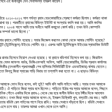
িসেবে এই জবানবন্দি দেন সেনাসদস্য ইমরুল কায়েস।
 ২০১০-২০১২ সাল পর্যন্ত র‍্যাব হেডকোয়ার্টারে প্রেষণে কর্মরত ছিলাম। কর্মরত থাকা
াখা হয়। পরবর্তীতে র‍্যাবের বিভিন্ন ইউনিট বা সংস্থায় বদলি করা হয়। আমি বদলির
িলেন। ২০০৪ সালে আমি তার অধীনে আর্মি কমান্ডো কোর্স করি। তখন উনি কোম্পানি
ার সম্পর্ক ভালো ছিলো।’
মার র‍্যাবে পোস্টিং হয়েছে। স্যার জিজ্ঞেস করলেন কোথা থেকে আমার পোস্টিং হয়েছে?
্ট (ইন্টেলিজেন্স) উইংয়ে পোস্টিং হয়। এরপর আমি ইন্টেলিজেন্স উইংয়ের স্বাভাবিক ডিউটি
র রানার হিসেবে নিয়োগ দেওয়া হয়েছে। যা র‍্যাবে বডিগার্ড হিসেবে বলা হয়। জিয়াউল
 যেমন জাফলং বর্ডার, ডিজিএফআই অফিস, আর্মি হেডকোয়ার্টার, ডিবির প্রধান কার্যালয়
্দিকীর (তৎকালীন প্রধানমন্ত্রী শেখ হাসিনার সিকিউরিটি চিফ এডভাইজার) বাসায় যেতেন।
াকতো কিন্তু জিয়া স্যারের গাড়ি বিধায় তা তল্লাশি করা হতো না। এ ছাড়াও বিভিন্ন
 স্যার আমাকে ফোন দিয়ে বলেন, কই তুই? আমি বলি আমি লাইনে আছি। স্যার তখন আমাকে
উঠি। ঐ গাড়িতে জিয়া স্যার বসে ছিলেন। গাড়িতে উঠার পর স্যার আমাকে বলেন, পিছনে
িক পৌনে একটার দিকে র‍্যাব-১ থেকে বের হয়ে জসীম উদ্দিন হয়ে টঙ্গীর দিকে আহসান
 থামে। তখন জিয়া স্যার আমাকে বলেন যে, ইমরুল ডিক্কিটা খুল, বস্তাটা বের কর। আমি
য়তায় বডিটা রেল লাইনের পাশে নিয়ে রাখি। স্যার সেখানে দাঁড়ানো ছিল। বডিটা সেখানে
্রেন এসে চলে যায়। তারপর আমরা ওখান থেকে চলে আসি।