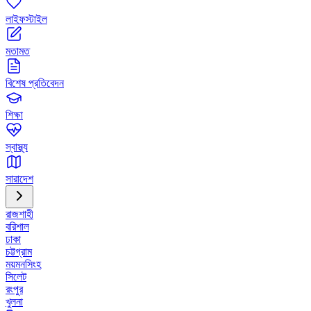
লাইফস্টাইল
মতামত
বিশেষ প্রতিবেদন
শিক্ষা
স্বাস্থ্য
সারাদেশ
রাজশাহী
বরিশাল
ঢাকা
চট্টগ্রাম
ময়মনসিংহ
সিলেট
রংপুর
খুলনা