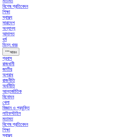
মতামত
বিশেষ প্রতিবেদন
শিক্ষা
স্বাস্থ্য
সারাদেশ
অন্যান্য
আদালত
ধর্ম
ভিন্ন খবর
আরও
প্রবাস
রাজধানী
জাতীয়
অপরাধ
রাজনীতি
অর্থনীতি
আন্তর্জাতিক
বিনোদন
খেলা
বিজ্ঞান ও প্রযুক্তি
লাইফস্টাইল
মতামত
বিশেষ প্রতিবেদন
শিক্ষা
স্বাস্থ্য