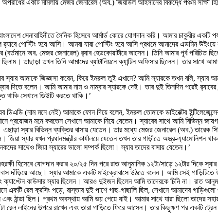
 অপরাধের একটি মামলায় মেজর জেনারেল (অব.) জিয়াউল আহসানের বিরুদ্ধে পঞ্চম সাক্ষী হ
েশ সেনাবাহিনীতে সৈনিক হিসেবে আর্মার্ড কোরে যোগদান করি। আমার চাকুরীর একটি পর্যায়ে
লে র‍্যাবে পোস্টিং হয়ে আসি। আমরা যারা পোস্টিং হয়ে আসি প্রথমে আমাদের এডমিন উইংয়ে র
(বর্তমানে অব. মেজর জেনারেল) র‍্যাব হেডকোয়ার্টারে আসেন। তিনি আমার পূর্ব পরিচিত ছ
মরত ছিলাম। তাছাড়া তখন তিনি আমাদের ব্যাটালিয়নে ক্যান্টিন অফিসার ছিলেন। তার সাথে আম
পর স্যার আমাকে জিজ্ঞাসা করেন, কিরে ইমরুল তুই এখানে? আমি স্যারকে তখন বলি, স্যার আ
বার দিতে বলেন। আমি আমার নাম ও নাম্বার স্যারকে দেই। তার দুই তিনদিন পরেই র‍্যাবের ইন
ংযুক্ত থাকি সেখানে ডিউটি করতে থাকি।’
িয়র ডিএডি (নাম মনে নেই) আমাকে ফোন দিয়ে বলেন, ইমরুল তোমাকে ডাইরেক্টর ইন্টিলেজেন্সে
খানে প্রয়োজন মনে করতেন সেখানে আমাকে নিয়ে যেতেন। স্যারের সাথে আমি বিভিন্ন জায়গায়
এছাড়া স্যার বিভিন্ন ব্যক্তির বাসায় যেতেন। তার মধ্যে মেজর জেনারেল (অব.) তারেক সিদ
ল। জিয়া স্যার যখন প্রধানমন্ত্রীর কার্যালয়ে যেতেন তখন তার গাড়ীতে অস্ত্র-এ্যামোনিশন থ
নানকদের সাথেও জিয়া স্যারের ভালো সম্পর্ক ছিলো। স্যার তাদের বাসায় যেতেন।’
বা দেহরক্ষী হিসেবে যোগদান করার ২০/২৫ দিন পরে রাত আনুমানিক ১২টা/সাড়ে ১২টার দিকে
ক্রোবাস দাঁড়িয়ে আছে। স্যার আমাকে একটি মাইক্রোবাসে উঠতে বলেন। আমি সেই গাড়িটিতে 
বং ক্যাপ্টেন কাউসার স্যার ছিলেন। আরও দুইজন ছিলেন আমি তাদেরকে চিনি না। রাত আনুমান
ানে একটি রেল ক্রসিং পড়ে, রাস্তার দুই পাশে গাছ-গাছালি ছিল, সেখানে আমাদের গাড়িগুলো
ছিল এবং ঠান্ডা ছিল। প্রথম অবস্থায় আমি ভয় পেয়ে যাই। আমার সাথে যারা ছিলো তাদের সহা
ডিটা রেল লাইনের উপরে রাখেন এবং তারা গাড়িতে ফিরে আসেন। তার কিছুক্ষণ পর একটি ট