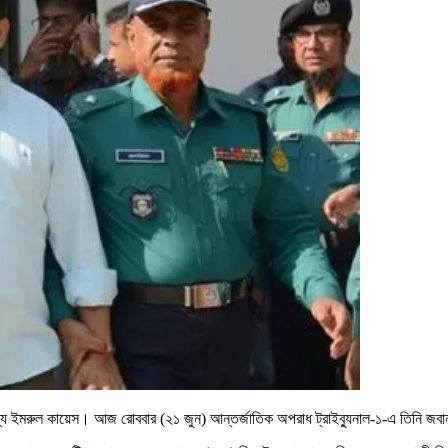
্য ইমরুল কায়েস। আজ রোববার (২১ জুন) আন্তর্জাতিক অপরাধ ট্রাইব্যুনাল-১-এ তিনি জবান