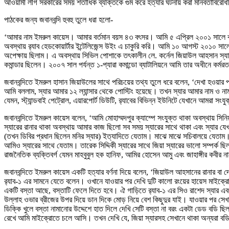
আওয়ামী লীগ সরকারের সময় শতাধিক ব্যক্তিকে গুম করে হত্যার ঘটনায় করা মানবতাবিরোধী
পাঠকের জন্য জবানবন্দি হুবহু তুলে ধরা হলো-
‘আমার নাম ইমরুল কায়েস। আমার বর্তমান বয়স ৪৩ বৎসর। আমি ৫ এপ্রিল ২০০১ সালে বাংলাদ
অবস্থায় র‍্যাব হেডকোয়ার্টার ইন্টেলিজেন্স উইং এ চাকুরি করি। আমি ১০ আগস্ট ২০১০ সা
অপেক্ষায় ছিলাম। এ অবস্থায় সিভিল পোশাকে তৎকালীন লে. কর্নেল জিয়াউল আহসান স্যার 
কমান্ডার ছিলেন। ২০০৭ সাল পর্যন্ত ১-প্যারা কমান্ডো ব্যাটালিয়নে আমি তার অধীনে কর্
জবানবন্দিতে ইমরুল হাসান জিয়াউলের সাথে পরিচয়ের তথ্য তুলে ধরে বলেন, ‘দেখা হওয়ার 
আমি বললাম, স্যার আমার ১২ ল্যান্সার থেকে পোস্টিং হয়েছে। তখন স্যার আমার নাম ও নাম্
যেমন, স্ট্যান্ডবাই পেট্রোল, এয়ারপোর্ট ডিউটি, র‍্যাবের বিভিন্ন ইউনিটে যেখানে আমরা স
জবানবন্দিতে ইমরুল কায়েস বলেন, ‘আমি মোহাম্মদপুর ক্যাম্পে সংযুক্ত থাকা অবস্থায় সিন
স্যারের রানার থাকা অবস্থায় আমার কাজ ছিলো সব সময় স্যারের সাথে থাকা এবং স্যার যে
(তখন ডিবির প্রধান ছিলেন মনির স্যার) ইত্যাদিতে যেতাম। মাঝে মাঝে সচিবালয়ে যেতাম। 
আমিও স্যারের সাথে যেতাম। তারেক সিদ্দিকী স্যারের সাথে জিয়া স্যারের ভালো সম্পর্ক ছি
রাজনৈতিক ব্যক্তিবর্গ যেমন মাহবুবুল হক হানিফ, আমির হোসেন আমু এবং জাহাঙ্গীর কবীর 
জবানবন্দিতে ইমরুল কায়েস একটি হত্যার বর্ণনা দিয়ে বলেন, ‘জিয়াউল আহসানের রানার 
র‍্যাব-১ এর সামনে যেতে বলেন। ওখানে যাওয়ার পর দেখি দুটি কালো রংয়ের হায়েস মাই
একটি বস্তা আছে, বস্তাটি ফেলে দিতে হবে। ঐ গাড়িতে র‍্যাব-১ এর সিও রাশেদ স্যার এ
উল্লাহ ওভার ব্রীজের উপর দিয়ে ডান দিকে মোড় নিয়ে বেশ কিছুদুর যাই। যাওয়ার পর সেখ
ডিক্কি খুলে বস্তা নামানোর উদ্দেশে হাত দিলে দেখি সেটি বস্তা না বরং একটা ডেড বডি 
রেখে আমি মাইক্রোতে চলে আসি। তখন দেখি যে, জিয়া স্যারসহ সেখানে থাকা অন্যরা ব