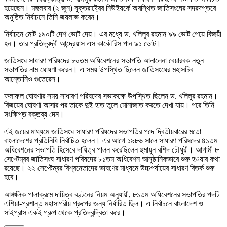
হয়েছেন। মঙ্গলবার (২ জুন) যুক্তরাষ্ট্রের নিউইয়র্কে অবস্থিত জাতিসংঘের সদরদপ্তরে
অনুষ্ঠিত নির্বাচনে তিনি জয়লাভ করেন।
নির্বাচনে মোট ১৯০টি দেশ ভোট দেয়। এর মধ্যে ড. খলিলুর রহমান ৯৯ ভোট পেয়ে বিজয়ী
হন। তার প্রতিদ্বন্দ্বী আন্দ্রেয়াস এস কাকৌরিস পান ৯১ ভোট।
জাতিসংঘ সাধারণ পরিষদের ৮০তম অধিবেশনের সভাপতি আনালেনা বেয়ারবক নতুন
সভাপতির নাম ঘোষণা করেন। এ সময় উপস্থিত ছিলেন জাতিসংঘের মহাসচিব
আন্তোনিও গুতেরেস।
ফলাফল ঘোষণার সময় সাধারণ পরিষদের সভাকক্ষে উপস্থিত ছিলেন ড. খলিলুর রহমান।
বিজয়ের ঘোষণা আসার পর তাকে দুই হাত তুলে মোনাজাত করতে দেখা যায়। পরে তিনি
সংক্ষিপ্ত বক্তব্য দেন।
এই জয়ের মাধ্যমে জাতিসংঘ সাধারণ পরিষদের সভাপতির পদে দ্বিতীয়বারের মতো
বাংলাদেশের প্রতিনিধি নির্বাচিত হলেন। এর আগে ১৯৮৬ সালে সাধারণ পরিষদের ৪১তম
অধিবেশনের সভাপতি হিসেবে দায়িত্ব পালন করেছিলেন হুমায়ুন রশিদ চৌধুরী। আগামী ৮
সেপ্টেম্বর জাতিসংঘ সাধারণ পরিষদের ৮১তম অধিবেশন আনুষ্ঠানিকভাবে শুরু হওয়ার কথা
রয়েছে। ২২ সেপ্টেম্বর বিশ্বনেতাদের ভাষণের মাধ্যমে উচ্চপর্যায়ের সাধারণ বিতর্ক শুরু
হবে।
আঞ্চলিক পালাক্রমে দায়িত্ব বণ্টনের নিয়ম অনুযায়ী, ৮১তম অধিবেশনের সভাপতির পদটি
এশিয়া-প্রশান্ত মহাসাগরীয় গ্রুপের জন্য নির্ধারিত ছিল। এ নির্বাচনে বাংলাদেশ ও
সাইপ্রাস একই গ্রুপ থেকে প্রতিদ্বন্দ্বিতা করে।