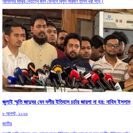
আলমগীর মাঝির নেতৃত্বে জাল ফেললে বিপুল পরিমাণ ইলিশ ধরা পড়ে।
জুলাই স্মৃতি জাদুঘর যেন দলীয় ইতিহাস চর্চার জায়গা না হয়: নাহিদ ইসলাম
৮ আগস্ট, ২০২৬
জাতীয়