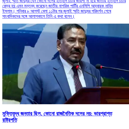
জুলাই স্মৃতি জাদুঘর যেন কোনো দলের ইতিহাস চর্চার জায়গা না হয়ে জাতীয় ইতিহাস চর্চার
কেন্দ্র হয় এমন মন্তব্য করেছেন জাতীয় নাগরিক পার্টির এনসিপি আহ্বায়ক নাহিদ
ইসলাম। শনিবার ৮ আগস্ট বেলা ১১টার পর জুলাই স্মৃতি জাদুঘর পরিদর্শন শেষে
সাংবাদিকদের সঙ্গে আলাপকালে তিনি এ কথা বলেন।
মুক্তিযুদ্ধ জনতার ছিল, কোনো রাজনৈতিক দলের নয়: ভারপ্রাপ্ত
রাষ্ট্রপতি