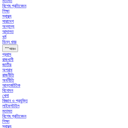
মতামত
বিশেষ প্রতিবেদন
শিক্ষা
স্বাস্থ্য
সারাদেশ
অন্যান্য
আদালত
ধর্ম
ভিন্ন খবর
আরও
প্রবাস
রাজধানী
জাতীয়
অপরাধ
রাজনীতি
অর্থনীতি
আন্তর্জাতিক
বিনোদন
খেলা
বিজ্ঞান ও প্রযুক্তি
লাইফস্টাইল
মতামত
বিশেষ প্রতিবেদন
শিক্ষা
স্বাস্থ্য