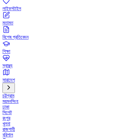
লাইফস্টাইল
মতামত
বিশেষ প্রতিবেদন
শিক্ষা
স্বাস্থ্য
সারাদেশ
চট্টগ্রাম
ময়মনসিংহ
ঢাকা
সিলেট
রংপুর
খুলনা
রাজশাহী
বরিশাল