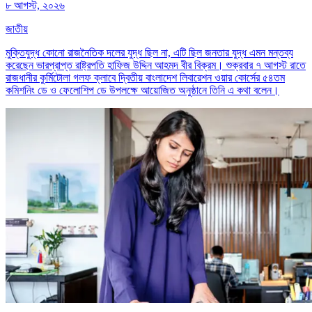
৮ আগস্ট, ২০২৬
জাতীয়
মুক্তিযুদ্ধ কোনো রাজনৈতিক দলের যুদ্ধ ছিল না, এটি ছিল জনতার যুদ্ধ এমন মন্তব্য
করেছেন ভারপ্রাপ্ত রাষ্ট্রপতি হাফিজ উদ্দিন আহমদ বীর বিক্রম। শুক্রবার ৭ আগস্ট রাতে
রাজধানীর কুর্মিটোলা গলফ ক্লাবে দ্বিতীয় বাংলাদেশ লিবারেশন ওয়ার কোর্সের ৫৪তম
কমিশনিং ডে ও ফেলোশিপ ডে উপলক্ষে আয়োজিত অনুষ্ঠানে তিনি এ কথা বলেন।