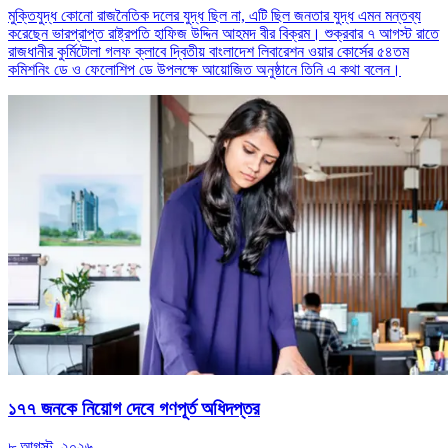
মুক্তিযুদ্ধ কোনো রাজনৈতিক দলের যুদ্ধ ছিল না, এটি ছিল জনতার যুদ্ধ এমন মন্তব্য
করেছেন ভারপ্রাপ্ত রাষ্ট্রপতি হাফিজ উদ্দিন আহমদ বীর বিক্রম। শুক্রবার ৭ আগস্ট রাতে
রাজধানীর কুর্মিটোলা গলফ ক্লাবে দ্বিতীয় বাংলাদেশ লিবারেশন ওয়ার কোর্সের ৫৪তম
কমিশনিং ডে ও ফেলোশিপ ডে উপলক্ষে আয়োজিত অনুষ্ঠানে তিনি এ কথা বলেন।
১৭৭ জনকে নিয়োগ দেবে গণপূর্ত অধিদপ্তর
৮ আগস্ট, ২০২৬