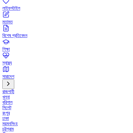
লাইফস্টাইল
মতামত
বিশেষ প্রতিবেদন
শিক্ষা
স্বাস্থ্য
সারাদেশ
রাজশাহী
খুলনা
বরিশাল
সিলেট
রংপুর
ঢাকা
ময়মনসিংহ
চট্টগ্রাম