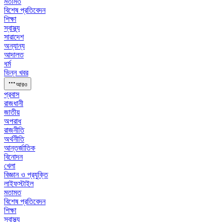
মতামত
বিশেষ প্রতিবেদন
শিক্ষা
স্বাস্থ্য
সারাদেশ
অন্যান্য
আদালত
ধর্ম
ভিন্ন খবর
আরও
প্রবাস
রাজধানী
জাতীয়
অপরাধ
রাজনীতি
অর্থনীতি
আন্তর্জাতিক
বিনোদন
খেলা
বিজ্ঞান ও প্রযুক্তি
লাইফস্টাইল
মতামত
বিশেষ প্রতিবেদন
শিক্ষা
স্বাস্থ্য