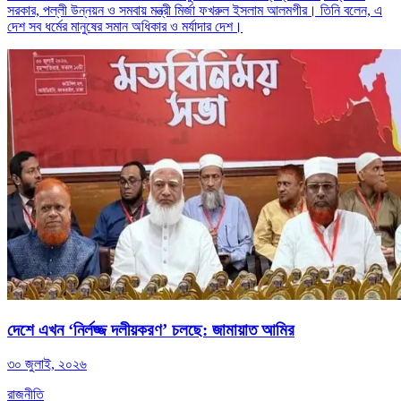
সরকার, পল্লী উন্নয়ন ও সমবায় মন্ত্রী মির্জা ফখরুল ইসলাম আলমগীর। তিনি বলেন, এ
দেশ সব ধর্মের মানুষের সমান অধিকার ও মর্যাদার দেশ।
দেশে এখন ‘নির্লজ্জ দলীয়করণ’ চলছে: জামায়াত আমির
৩০ জুলাই, ২০২৬
রাজনীতি