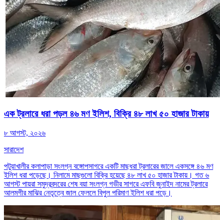
এক ট্রলারে ধরা পড়ল ৪৬ মণ ইলিশ, বিক্রি ৪৮ লাখ ৫০ হাজার টাকায়
৮ আগস্ট, ২০২৬
সারাদেশ
পটুয়াখালীর কলাপাড়া সংলগ্ন বঙ্গোপসাগরে একটি মাছধরা ট্রলারের জালে একসঙ্গে ৪৬ মণ
ইলিশ ধরা পড়েছে। নিলামে মাছগুলো বিক্রি হয়েছে ৪৮ লাখ ৫০ হাজার টাকায়। গত ৬
আগস্ট পায়রা সমুদ্রবন্দরের শেষ বয়া সংলগ্ন গভীর সাগরে এফবি জুনাইদ নামের ট্রলারে
আলমগীর মাঝির নেতৃত্বে জাল ফেললে বিপুল পরিমাণ ইলিশ ধরা পড়ে।