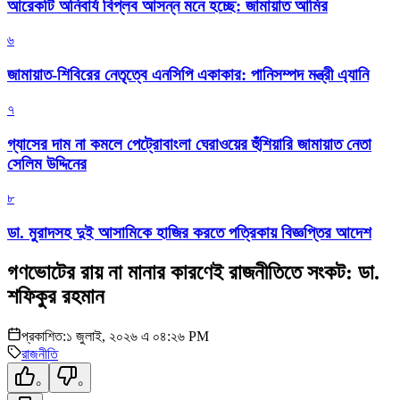
আরেকটি অনিবার্য বিপ্লব আসন্ন মনে হচ্ছে: জামায়াত আমির
৬
জামায়াত-শিবিরের নেতৃত্বে এনসিপি একাকার: পানিসম্পদ মন্ত্রী এ্যানি
৭
গ্যাসের দাম না কমলে পেট্রোবাংলা ঘেরাওয়ের হুঁশিয়ারি জামায়াত নেতা
সেলিম উদ্দিনের
৮
ডা. মুরাদসহ দুই আসামিকে হাজির করতে পত্রিকায় বিজ্ঞপ্তির আদেশ
গণভোটের রায় না মানার কারণেই রাজনীতিতে সংকট: ডা.
শফিকুর রহমান
প্রকাশিত:
১ জুলাই, ২০২৬ এ ০৪:২৬ PM
রাজনীতি
০
০