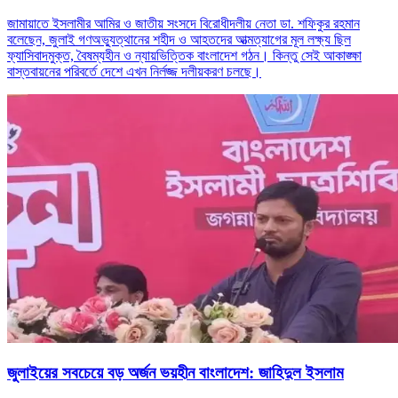
জামায়াতে ইসলামীর আমির ও জাতীয় সংসদে বিরোধীদলীয় নেতা ডা. শফিকুর রহমান
বলেছেন, জুলাই গণঅভ্যুত্থানের শহীদ ও আহতদের আত্মত্যাগের মূল লক্ষ্য ছিল
ফ্যাসিবাদমুক্ত, বৈষম্যহীন ও ন্যায়ভিত্তিক বাংলাদেশ গঠন। কিন্তু সেই আকাঙ্ক্ষা
বাস্তবায়নের পরিবর্তে দেশে এখন নির্লজ্জ দলীয়করণ চলছে।
জুলাইয়ের সবচেয়ে বড় অর্জন ভয়হীন বাংলাদেশ: জাহিদুল ইসলাম