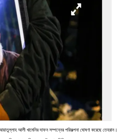
নেতা আয়াতুল্লাহ আলী খামেনির দাফন সম্পন্নের পরিকল্পনা ঘোষণা করেছে তেহরান।