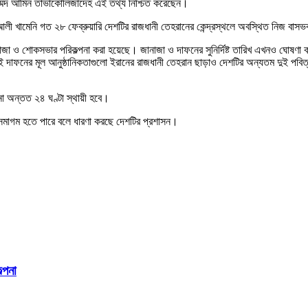
োহাম্মদ আমিন তাভাকোলিজাদেহ এই তথ্য নিশ্চিত করেছেন।
 আলী খামেনি গত ২৮ ফেব্রুয়ারি দেশটির রাজধানী তেহরানের কেন্দ্রস্থলে অবস্থিত নিজ বাস
নাজা ও শোকসভার পরিকল্পনা করা হয়েছে। জানাজা ও দাফনের সুনির্দিষ্ট তারিখ এখনও ঘোষণা 
, এই দাফনের মূল আনুষ্ঠানিকতাগুলো ইরানের রাজধানী তেহরান ছাড়াও দেশটির অন্যতম দুই পব
না অন্তত ২৪ ঘণ্টা স্থায়ী হবে।
ের সমাগম হতে পারে বলে ধারণা করছে দেশটির প্রশাসন।
্পনা