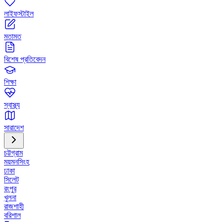
লাইফস্টাইল
মতামত
বিশেষ প্রতিবেদন
শিক্ষা
স্বাস্থ্য
সারাদেশ
চট্টগ্রাম
ময়মনসিংহ
ঢাকা
সিলেট
রংপুর
খুলনা
রাজশাহী
বরিশাল