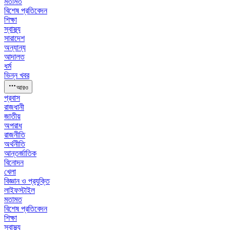
মতামত
বিশেষ প্রতিবেদন
শিক্ষা
স্বাস্থ্য
সারাদেশ
অন্যান্য
আদালত
ধর্ম
ভিন্ন খবর
আরও
প্রবাস
রাজধানী
জাতীয়
অপরাধ
রাজনীতি
অর্থনীতি
আন্তর্জাতিক
বিনোদন
খেলা
বিজ্ঞান ও প্রযুক্তি
লাইফস্টাইল
মতামত
বিশেষ প্রতিবেদন
শিক্ষা
স্বাস্থ্য