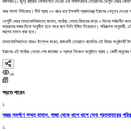
মঙ্গলবার (২ জুন) রাষ্ট্রীয় টেলিভিশনে দেওয়া এক সাক্ষাৎকারে তেহরানের ডেপুটি মেয়র ম
খবর গালফ নিউজের। দীর্ঘ প্রায় ৩৭ বছর ধরে ইসলামি প্রজাতন্ত্র ইরানের নেতৃত্ব দেওয়া
ডেপুটি মেয়র তাভাকোলিজাদেহ জানান, সর্বোচ্চ নেতার বিদায়ের জন্য ৩ দিনের সর্বজনীন জা
মহররমের শুরুর দিকে অনুষ্ঠিত হতে পারে বলে তিনি ইঙ্গিত দিয়েছেন। পরিকল্পনা অনুযায়ী
মরদেহ দাফন করা হবে।
তাভাকোলিজাদেহ আরও উল্লেখ করেন, রাজধানী তেহরানে খামেনির এই বিদায় অনুষ্ঠানটি টা
ইরানের এই সর্বোচ্চ নেতার শেষ জানাজা ও শ্রদ্ধা নিবেদন অনুষ্ঠানে প্রায় ২ কোটি মানুষ
৩৪
পড়তে পারেন
১
অস্ত্র সমর্পণে সম্মত হামাস, গাজা থেকে ধাপে ধাপে সেনা প্রত্যাহারের পরিকল
২