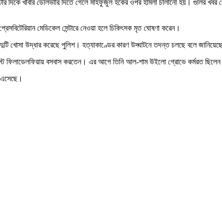
৯টার দিকে খাবার ডেলিভারি দিতে গেলে মাহফুজুল হকের ওপর হামলা চালানো হয়। গুলির খবর
প্রেসবিটেরিয়ান মেডিকেল সেন্টারে নেওয়া হলে চিকিৎসক মৃত ঘোষণা করেন।
ুটি খোসা উদ্ধার করেছে পুলিশ। হত্যাকাণ্ডের কারণ উদ্ঘাটনে তদন্ত চলছে বলে জানিয়েছ
 নর্থইস্ট ফিলাডেলফিয়ায় বসবাস করতেন। এর আগে তিনি আল-শাম উইলো গ্রোভে কর্মরত ছিলেন।
ে এসেছে।