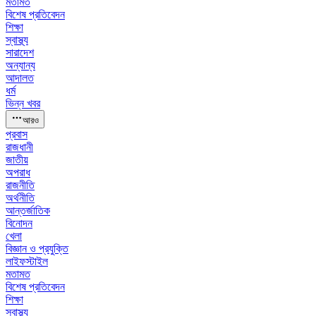
মতামত
বিশেষ প্রতিবেদন
শিক্ষা
স্বাস্থ্য
সারাদেশ
অন্যান্য
আদালত
ধর্ম
ভিন্ন খবর
আরও
প্রবাস
রাজধানী
জাতীয়
অপরাধ
রাজনীতি
অর্থনীতি
আন্তর্জাতিক
বিনোদন
খেলা
বিজ্ঞান ও প্রযুক্তি
লাইফস্টাইল
মতামত
বিশেষ প্রতিবেদন
শিক্ষা
স্বাস্থ্য