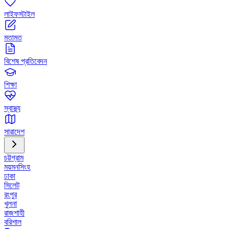
লাইফস্টাইল
মতামত
বিশেষ প্রতিবেদন
শিক্ষা
স্বাস্থ্য
সারাদেশ
চট্টগ্রাম
ময়মনসিংহ
ঢাকা
সিলেট
রংপুর
খুলনা
রাজশাহী
বরিশাল