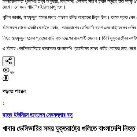
ফিলাডেলফিয়া পুলিশের তথ্য অনুযায়ী, কিংসেসিং এলাকার সাউথ ইথান স্ট্রিটে রাত সাড়ে 
দেখে। সে সময় গাড়িটির ইঞ্জিন চালু ছিল।
পুলিশ জানায়, মাহফুজুল হকের মাথার পেছনে গুলির আঘাতের চিহ্ন ছিল। তাকে দ্রুত পেন 
ঘটনাস্থল থেকে একটি মোবাইল ফোন, ডোরড্যাশের ডেলিভারি ব্যাগ এবং রাইফেলের গুলির দ
নিহত মাহফুজুল হকের গ্রামের বাড়ি বাংলাদেশের রাজশাহী জেলায়। তিনি যুক্তরাষ্ট্রের
এ ঘটনায় পেনসিলভানিয়ায় বসবাসরত বাংলাদেশি প্রবাসীদের মধ্যে গভীর শোকের ছায়া নেম
২৮
পড়তে পারেন
১
ছাত্র ইউনিয়ন ছাড়লেন মেঘমল্লার বসু
খাবার ডেলিভারির সময় যুক্তরাষ্ট্রে গুলিতে বাংলাদেশি নিহত