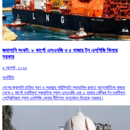
জ্বালানি সংকট: ৮ কার্গো এলএনজি ও ৫ হাজার টন এলপিজি কিনছে
সরকার
৬ আগস্ট, ২০২৬
অর্থনীতি
দেশের জ্বালানি চাহিদা পূরণ ও সরবরাহ পরিস্থিতি স্বাভাবিক রাখতে আন্তর্জাতিক বাজার
থেকে ৮ কার্গো তরলীকৃত প্রাকৃতিক গ্যাস এলএনজি এবং ৫ হাজার মেট্রিক টন তরলীকৃত
পেট্রোলিয়াম গ্যাস এলপিজি কেনার নীতিগত অনুমোদন দিয়েছে সরকার।