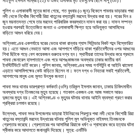
সাইফুল ইসলাম সাব্বির (২২) ও একই এলাকার মৃত ইউসুফের ছেলে সাপু (৩০)।
পুলিশ ও এলাকাবাসী সূত্রে জানা গেছে, গত বুধবার (৩ জুন) বিকেলে পাবনার ভাড়ারায় পদ্মা
নদী থেকে নিখোঁজ কিশোরী রিয়া খাতুনের বস্তাবন্দি মরদেহ উদ্ধার করা হয়। পরের দিন ৪
জুন ময়নাতদন্ত শেষে তার মরদেহ পারিবারিক কবরস্থানে দাফন করা হয়। দাফন সম্পন্ন
হওয়ার পরপরই উত্তেজিত জনতা ও এলাকাবাসী ক্ষিপ্ত হয়ে অভিযুক্ত আসামিদের
বাড়িতে আগুন ধরিয়ে দেয়।
অগ্নিকাণ্ডের একপর্যায়ে ঘরের ভেতর থাকা রান্নার গ্যাস সিলিন্ডার বিকট শব্দে বিস্ফোরিত
হয়। এতে আগুন নেভাতে আসা এবং আশপাশে দাঁড়িয়ে থাকা প্রতিবেশীদের ওপর আগুনের
শিখা ছিটকে পড়ে বেশ কয়েকজন গুরুতর দগ্ধ হন। স্থানীয়রা তাদের উদ্ধার করে প্রথমে
পাবনা জেনারেল হাসপাতালে এবং পরে আশঙ্কাজনক অবস্থায় ঢাকার জাতীয় বার্ন
ইনস্টিটিউটে ভর্তি করেন। পুলিশ জানায়, অগ্নিকাণ্ডের সময় গণপিটুনি বা আইনি ঝামেলা
এড়াতে আসামিপক্ষের কেউ বাড়িতে ছিলেন না। ফলে দগ্ধ ও নিহতরা সবাই প্রতিবেশী,
আশপাশের মানুষ এবং মূলত উৎসুক জনতা।
পাবনা সদর থানার ভারপ্রাপ্ত কর্মকর্তা (ওসি) তরিকুল ইসলাম জানান, ঢাকায় চিকিৎসাধীন
অবস্থায় দগ্ধ তিনজনের মৃত্যু হয়েছে। গতকাল একজন এবং আজ সকালে আরও
দুজনের মৃত্যু হয়। এই অগ্নিকাণ্ড ও মৃত্যুর ঘটনায় থানায় আইনি ব্যবস্থা গ্রহণ করার
প্রক্রিয়া চলমান রয়েছে।
উল্লেখ্য, পাবনা সদর উপজেলার ভাড়ারা ইউনিয়নের পিরপুরে পদ্মা নদী থেকে কিশোরী রিয়া
খাতুনের বস্তাবন্দি মরদেহ উদ্ধারের ঘটনায় পুলিশ মূল অভিযুক্ত নাইমসহ তিনজনকে
গ্রেপ্তার করেছে। গ্রেপ্তারের পর আসামিরা রিয়াকে ধর্ষণ ও শ্বাসরোধ করে হত্যার ঘটনা
স্বীকার করে আদালতে জবানবন্দি দিয়েছে। সূত্র: এনটিভি