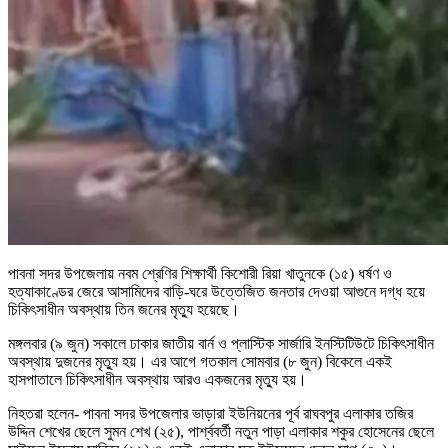
পাবনা সদর উপজেলায় নবম শ্রেণির শিক্ষার্থী কিশোরী রিয়া খাতুনকে (১৫) ধর্ষণ ও
হত্যাকাণ্ডের জেরে আসামিদের বাড়ি-ঘরে উত্তেজিত জনতার দেওয়া আগুনে দগ্ধ হয়ে
চিকিৎসাধীন অবস্থায় তিন জনের মৃত্যু হয়েছে।
মঙ্গলবার (৯ জুন) সকালে ঢাকার জাতীয় বার্ন ও প্লাস্টিক সার্জারি ইনস্টিটিউটে চিকিৎসাধীন
অবস্থায় দুজনের মৃত্যু হয়। এর আগে গতকাল সোমবার (৮ জুন) বিকেলে একই
হাসপাতালে চিকিৎসাধীন অবস্থায় আরও একজনের মৃত্যু হয়।
নিহতরা হলেন- পাবনা সদর উপজেলার ভাড়ারা ইউনিয়নের পূর্ব রাঘবপুর এলাকার তজির
উদ্দিন শেখের ছেলে সুমন শেখ (২৫), পার্শ্ববর্তী নতুন পাড়া এলাকার শকুর হোসেনের ছেলে