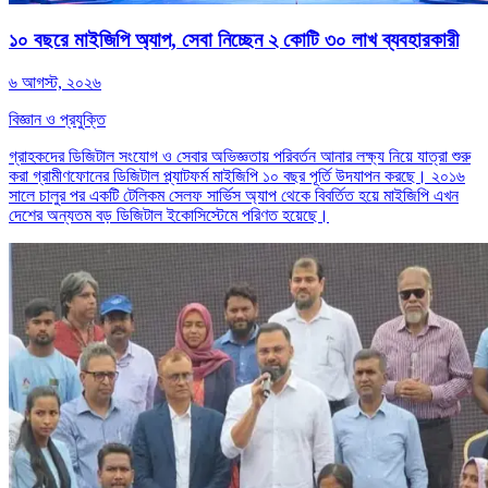
১০ বছরে মাইজিপি অ্যাপ, সেবা নিচ্ছেন ২ কোটি ৩০ লাখ ব্যবহারকারী
৬ আগস্ট, ২০২৬
বিজ্ঞান ও প্রযুক্তি
গ্রাহকদের ডিজিটাল সংযোগ ও সেবার অভিজ্ঞতায় পরিবর্তন আনার লক্ষ্য নিয়ে যাত্রা শুরু
করা গ্রামীণফোনের ডিজিটাল প্ল্যাটফর্ম মাইজিপি ১০ বছর পূর্তি উদযাপন করছে। ২০১৬
সালে চালুর পর একটি টেলিকম সেলফ সার্ভিস অ্যাপ থেকে বিবর্তিত হয়ে মাইজিপি এখন
দেশের অন্যতম বড় ডিজিটাল ইকোসিস্টেমে পরিণত হয়েছে।