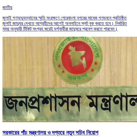
জাতীয়
জুলাই গণঅভ্যুত্থানের স্মৃতি সংরক্ষণে শেরেবাংলা নগরের সাবেক গণভবনে প্রতিষ্ঠিত
জুলাই জাদুঘর দেখতে আগ্রহীদের আগেই অনলাইনে স্লট বুক করতে হবে। নির্ধারিত
সময় অনুযায়ী টিকিট সংগ্রহ করেই দর্শনার্থীরা জাদুঘরে প্রবেশ করতে পারবেন।
সরকারের পাঁচ মন্ত্রণালয় ও দপ্তরে নতুন সচিব নিয়োগ