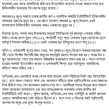
হত্যাকাণ্ডের জেরে আসামিদের বাড়ি-ঘরে উত্তেজিত জনতার দেওয়া আগুনে দগ্ধ হয়ে
চিকিৎসাধীন অবস্থায় তিন জনের মৃত্যু হয়েছে।
মঙ্গলবার (৯ জুন) সকালে ঢাকার জাতীয় বার্ন ও প্লাস্টিক সার্জারি ইনস্টিটিউটে চিকিৎসাধীন
অবস্থায় দুজনের মৃত্যু হয়। এর আগে গতকাল সোমবার (৮ জুন) বিকেলে একই
হাসপাতালে চিকিৎসাধীন অবস্থায় আরও একজনের মৃত্যু হয়।
নিহতরা হলেন- পাবনা সদর উপজেলার ভাড়ারা ইউনিয়নের পূর্ব রাঘবপুর এলাকার তজির
উদ্দিন শেখের ছেলে সুমন শেখ (২৫), পার্শ্ববর্তী নতুন পাড়া এলাকার শকুর হোসেনের ছেলে
সাইফুল ইসলাম সাব্বির (২২) ও একই এলাকার মৃত ইউসুফের ছেলে সাপু (৩০)।
পুলিশ ও এলাকাবাসী সূত্রে জানা গেছে, গত বুধবার (৩ জুন) বিকেলে পাবনার ভাড়ারায় পদ্মা
নদী থেকে নিখোঁজ কিশোরী রিয়া খাতুনের বস্তাবন্দি মরদেহ উদ্ধার করা হয়। পরের দিন ৪
জুন ময়নাতদন্ত শেষে তার মরদেহ পারিবারিক কবরস্থানে দাফন করা হয়। দাফন সম্পন্ন
হওয়ার পরপরই উত্তেজিত জনতা ও এলাকাবাসী ক্ষিপ্ত হয়ে অভিযুক্ত আসামিদের
বাড়িতে আগুন ধরিয়ে দেয়।
অগ্নিকাণ্ডের একপর্যায়ে ঘরের ভেতর থাকা রান্নার গ্যাস সিলিন্ডার বিকট শব্দে বিস্ফোরিত
হয়। এতে আগুন নেভাতে আসা এবং আশপাশে দাঁড়িয়ে থাকা প্রতিবেশীদের ওপর আগুনের
শিখা ছিটকে পড়ে বেশ কয়েকজন গুরুতর দগ্ধ হন। স্থানীয়রা তাদের উদ্ধার করে প্রথমে
পাবনা জেনারেল হাসপাতালে এবং পরে আশঙ্কাজনক অবস্থায় ঢাকার জাতীয় বার্ন
ইনস্টিটিউটে ভর্তি করেন। পুলিশ জানায়, অগ্নিকাণ্ডের সময় গণপিটুনি বা আইনি ঝামেলা
এড়াতে আসামিপক্ষের কেউ বাড়িতে ছিলেন না। ফলে দগ্ধ ও নিহতরা সবাই প্রতিবেশী,
আশপাশের মানুষ এবং মূলত উৎসুক জনতা।