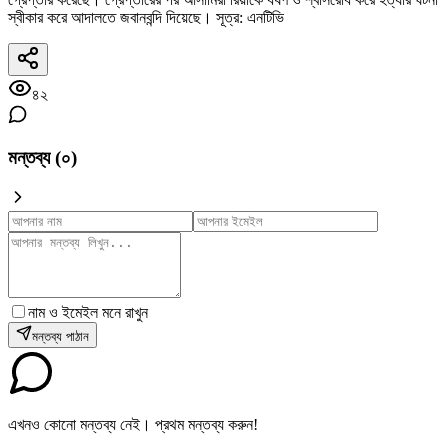
স্বীকার করে আদালতে জবানবন্দি দিয়েছে। সূত্র: এনটিভি
৪২
মন্তব্য (
০
)
নাম ও ইমেইল মনে রাখুন
মন্তব্য পাঠান
এখনও কোনো মন্তব্য নেই। প্রথম মন্তব্য করুন!