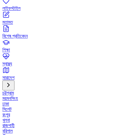
লাইফস্টাইল
মতামত
বিশেষ প্রতিবেদন
শিক্ষা
স্বাস্থ্য
সারাদেশ
চট্টগ্রাম
ময়মনসিংহ
ঢাকা
সিলেট
রংপুর
খুলনা
রাজশাহী
বরিশাল