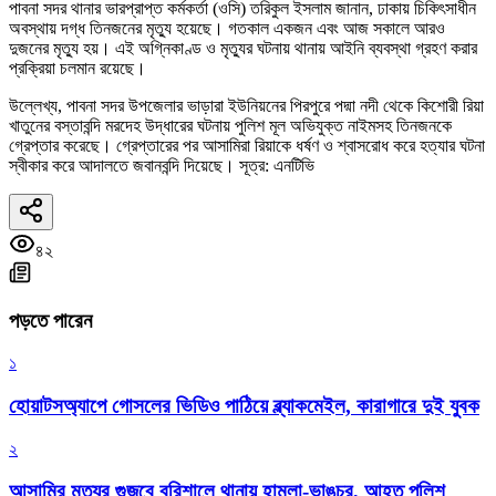
পাবনা সদর থানার ভারপ্রাপ্ত কর্মকর্তা (ওসি) তরিকুল ইসলাম জানান, ঢাকায় চিকিৎসাধীন
অবস্থায় দগ্ধ তিনজনের মৃত্যু হয়েছে। গতকাল একজন এবং আজ সকালে আরও
দুজনের মৃত্যু হয়। এই অগ্নিকাণ্ড ও মৃত্যুর ঘটনায় থানায় আইনি ব্যবস্থা গ্রহণ করার
প্রক্রিয়া চলমান রয়েছে।
উল্লেখ্য, পাবনা সদর উপজেলার ভাড়ারা ইউনিয়নের পিরপুরে পদ্মা নদী থেকে কিশোরী রিয়া
খাতুনের বস্তাবন্দি মরদেহ উদ্ধারের ঘটনায় পুলিশ মূল অভিযুক্ত নাইমসহ তিনজনকে
গ্রেপ্তার করেছে। গ্রেপ্তারের পর আসামিরা রিয়াকে ধর্ষণ ও শ্বাসরোধ করে হত্যার ঘটনা
স্বীকার করে আদালতে জবানবন্দি দিয়েছে। সূত্র: এনটিভি
৪২
পড়তে পারেন
১
হোয়াটসঅ্যাপে গোসলের ভিডিও পাঠিয়ে ব্ল্যাকমেইল, কারাগারে দুই যুবক
২
আসামির মৃত্যুর গুজবে বরিশালে থানায় হামলা-ভাঙচুর, আহত পুলিশ