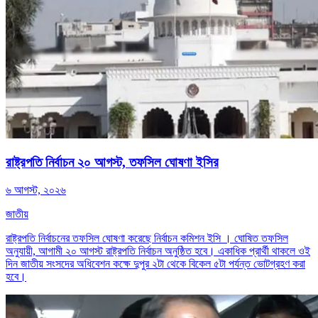
রাষ্ট্রপতি নির্বাচন ২০ আগস্ট, তফসিল ঘোষণা ইসির
৬ আগস্ট, ২০২৬
জাতীয়
রাষ্ট্রপতি নির্বাচনের তফসিল ঘোষণা করেছে নির্বাচন কমিশন ইসি । ঘোষিত তফসিল
অনুযায়ী, আগামী ২০ আগস্ট রাষ্ট্রপতি নির্বাচন অনুষ্ঠিত হবে। একাধিক প্রার্থী থাকলে ওই
দিন জাতীয় সংসদের অধিবেশন কক্ষে দুপুর ২টা থেকে বিকেল ৫টা পর্যন্ত ভোটগ্রহণ করা
হবে।