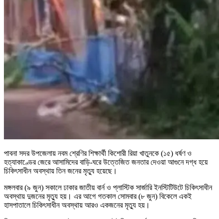
পাবনা সদর উপজেলায় নবম শ্রেণির শিক্ষার্থী কিশোরী রিয়া খাতুনকে (১৫) ধর্ষণ ও
হত্যাকাণ্ডের জেরে আসামিদের বাড়ি-ঘরে উত্তেজিত জনতার দেওয়া আগুনে দগ্ধ হয়ে
চিকিৎসাধীন অবস্থায় তিন জনের মৃত্যু হয়েছে।
মঙ্গলবার (৯ জুন) সকালে ঢাকার জাতীয় বার্ন ও প্লাস্টিক সার্জারি ইনস্টিটিউটে চিকিৎসাধীন
অবস্থায় দুজনের মৃত্যু হয়। এর আগে গতকাল সোমবার (৮ জুন) বিকেলে একই
হাসপাতালে চিকিৎসাধীন অবস্থায় আরও একজনের মৃত্যু হয়।