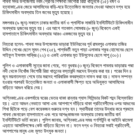
পাবনা সদর উপজেলায় নবম শ্রেণির শিক্ষার্থী কিশোরী রিয়া খাতুনকে (১৫) ধর্ষণ ও
হত্যাকাণ্ডের জেরে আসামিদের বাড়ি-ঘরে উত্তেজিত জনতার দেওয়া আগুনে দগ্ধ হয়ে
চিকিৎসাধীন অবস্থায় তিন জনের মৃত্যু হয়েছে।
মঙ্গলবার (৯ জুন) সকালে ঢাকার জাতীয় বার্ন ও প্লাস্টিক সার্জারি ইনস্টিটিউটে চিকিৎসাধীন
অবস্থায় দুজনের মৃত্যু হয়। এর আগে গতকাল সোমবার (৮ জুন) বিকেলে একই
হাসপাতালে চিকিৎসাধীন অবস্থায় আরও একজনের মৃত্যু হয়।
নিহতরা হলেন- পাবনা সদর উপজেলার ভাড়ারা ইউনিয়নের পূর্ব রাঘবপুর এলাকার তজির
উদ্দিন শেখের ছেলে সুমন শেখ (২৫), পার্শ্ববর্তী নতুন পাড়া এলাকার শকুর হোসেনের ছেলে
সাইফুল ইসলাম সাব্বির (২২) ও একই এলাকার মৃত ইউসুফের ছেলে সাপু (৩০)।
পুলিশ ও এলাকাবাসী সূত্রে জানা গেছে, গত বুধবার (৩ জুন) বিকেলে পাবনার ভাড়ারায় পদ্মা
নদী থেকে নিখোঁজ কিশোরী রিয়া খাতুনের বস্তাবন্দি মরদেহ উদ্ধার করা হয়। পরের দিন ৪
জুন ময়নাতদন্ত শেষে তার মরদেহ পারিবারিক কবরস্থানে দাফন করা হয়। দাফন সম্পন্ন
হওয়ার পরপরই উত্তেজিত জনতা ও এলাকাবাসী ক্ষিপ্ত হয়ে অভিযুক্ত আসামিদের
বাড়িতে আগুন ধরিয়ে দেয়।
অগ্নিকাণ্ডের একপর্যায়ে ঘরের ভেতর থাকা রান্নার গ্যাস সিলিন্ডার বিকট শব্দে বিস্ফোরিত
হয়। এতে আগুন নেভাতে আসা এবং আশপাশে দাঁড়িয়ে থাকা প্রতিবেশীদের ওপর আগুনের
শিখা ছিটকে পড়ে বেশ কয়েকজন গুরুতর দগ্ধ হন। স্থানীয়রা তাদের উদ্ধার করে প্রথমে
পাবনা জেনারেল হাসপাতালে এবং পরে আশঙ্কাজনক অবস্থায় ঢাকার জাতীয় বার্ন
ইনস্টিটিউটে ভর্তি করেন। পুলিশ জানায়, অগ্নিকাণ্ডের সময় গণপিটুনি বা আইনি ঝামেলা
এড়াতে আসামিপক্ষের কেউ বাড়িতে ছিলেন না। ফলে দগ্ধ ও নিহতরা সবাই প্রতিবেশী,
আশপাশের মানুষ এবং মূলত উৎসুক জনতা।