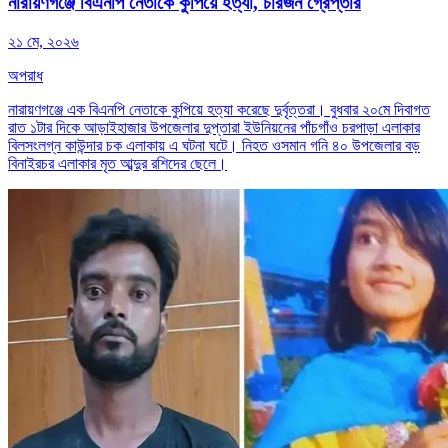
নারায়ণগঞ্জে বিএনপি নেতাকে কুপিয়ে হত্যা, চারজন গ্রেপ্তার
২১ মে, ২০২৬
অপরাধ
নারায়ণগঞ্জে এক বিএনপি নেতাকে কুপিয়ে হত্যা করেছে দুর্বৃত্তরা। বুধবার ২০মে দিবাগত
রাত ১টার দিকে আড়াইহাজার উপজেলার দুপ্তারা ইউনিয়নের পাঁচগাঁও চরপাড়া এলাকার
বিলসংলগ্ন কাউন্দার চক এলাকায় এ ঘটনা ঘটে। নিহত ওসমান গনি ৪০ উপজেলার বড়
বিনাইরচর এলাকার মৃত আব্দুর রশিদের ছেলে।