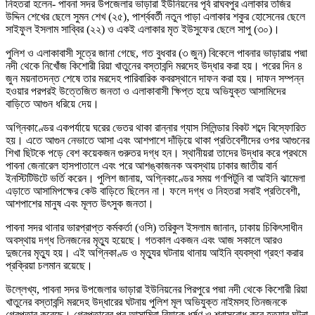
নিহতরা হলেন- পাবনা সদর উপজেলার ভাড়ারা ইউনিয়নের পূর্ব রাঘবপুর এলাকার তজির
উদ্দিন শেখের ছেলে সুমন শেখ (২৫), পার্শ্ববর্তী নতুন পাড়া এলাকার শকুর হোসেনের ছেলে
সাইফুল ইসলাম সাব্বির (২২) ও একই এলাকার মৃত ইউসুফের ছেলে সাপু (৩০)।
পুলিশ ও এলাকাবাসী সূত্রে জানা গেছে, গত বুধবার (৩ জুন) বিকেলে পাবনার ভাড়ারায় পদ্মা
নদী থেকে নিখোঁজ কিশোরী রিয়া খাতুনের বস্তাবন্দি মরদেহ উদ্ধার করা হয়। পরের দিন ৪
জুন ময়নাতদন্ত শেষে তার মরদেহ পারিবারিক কবরস্থানে দাফন করা হয়। দাফন সম্পন্ন
হওয়ার পরপরই উত্তেজিত জনতা ও এলাকাবাসী ক্ষিপ্ত হয়ে অভিযুক্ত আসামিদের
বাড়িতে আগুন ধরিয়ে দেয়।
অগ্নিকাণ্ডের একপর্যায়ে ঘরের ভেতর থাকা রান্নার গ্যাস সিলিন্ডার বিকট শব্দে বিস্ফোরিত
হয়। এতে আগুন নেভাতে আসা এবং আশপাশে দাঁড়িয়ে থাকা প্রতিবেশীদের ওপর আগুনের
শিখা ছিটকে পড়ে বেশ কয়েকজন গুরুতর দগ্ধ হন। স্থানীয়রা তাদের উদ্ধার করে প্রথমে
পাবনা জেনারেল হাসপাতালে এবং পরে আশঙ্কাজনক অবস্থায় ঢাকার জাতীয় বার্ন
ইনস্টিটিউটে ভর্তি করেন। পুলিশ জানায়, অগ্নিকাণ্ডের সময় গণপিটুনি বা আইনি ঝামেলা
এড়াতে আসামিপক্ষের কেউ বাড়িতে ছিলেন না। ফলে দগ্ধ ও নিহতরা সবাই প্রতিবেশী,
আশপাশের মানুষ এবং মূলত উৎসুক জনতা।
পাবনা সদর থানার ভারপ্রাপ্ত কর্মকর্তা (ওসি) তরিকুল ইসলাম জানান, ঢাকায় চিকিৎসাধীন
অবস্থায় দগ্ধ তিনজনের মৃত্যু হয়েছে। গতকাল একজন এবং আজ সকালে আরও
দুজনের মৃত্যু হয়। এই অগ্নিকাণ্ড ও মৃত্যুর ঘটনায় থানায় আইনি ব্যবস্থা গ্রহণ করার
প্রক্রিয়া চলমান রয়েছে।
উল্লেখ্য, পাবনা সদর উপজেলার ভাড়ারা ইউনিয়নের পিরপুরে পদ্মা নদী থেকে কিশোরী রিয়া
খাতুনের বস্তাবন্দি মরদেহ উদ্ধারের ঘটনায় পুলিশ মূল অভিযুক্ত নাইমসহ তিনজনকে
গ্রেপ্তার করেছে। গ্রেপ্তারের পর আসামিরা রিয়াকে ধর্ষণ ও শ্বাসরোধ করে হত্যার ঘটনা