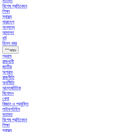
মতামত
বিশেষ প্রতিবেদন
শিক্ষা
স্বাস্থ্য
সারাদেশ
অন্যান্য
আদালত
ধর্ম
ভিন্ন খবর
আরও
প্রবাস
রাজধানী
জাতীয়
অপরাধ
রাজনীতি
অর্থনীতি
আন্তর্জাতিক
বিনোদন
খেলা
বিজ্ঞান ও প্রযুক্তি
লাইফস্টাইল
মতামত
বিশেষ প্রতিবেদন
শিক্ষা
স্বাস্থ্য