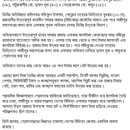
(৩৮), পটুয়াখালীর মো. দুলাল মৃধা (৪০) ও নেত্রকোনার মো. মামুন (২৫)।
ডিবির অতিরিক্ত কমিশনার শফিকুল ইসলাম, গোয়েন্দা তথ্যের ভিত্তিতে বুধবার (১৩ মে)
রাজধানীর উত্তরাপূর্ব থানাধীন সমবায় বাজার (বিডিআর) মার্কেটের সামনে এবং পরে গাজীপুর
মহানগরের বাসন থানা এলাকায় পৃথক অভিযান চালায় ডিবির উত্তরা বিভাগ।
অভিযানকালে উত্তরাপূর্ব থানার সমবায় বাজার এলাকায় জালটাকা কেনাবেচার সময় মজিবুর
রহমানকে হাতেনাতে আটক করা হয়। এসময় তার কাছ থেকে ৪ লাখ টাকার জালনোট এবং
জালটাকা বিক্রির ৪০ হাজার টাকা উদ্ধার করা হয়। পরে মজিবুরের দেওয়া তথ্যের
ভিত্তিতে গাজীপুর মহানগরের বাসন থানা এলাকায় অভিযান চালিয়ে দুলাল মৃধা ও মামুনকে
গ্রেফতার করা হয়।
অভিযানে তাদের কাছ থেকে আরও ৩৪ লাখ টাকার জাল নোট উদ্ধার করা হয়।
এছাড়া জাল টাকা তৈরির কাজে ব্যবহৃত একটি ল্যাপটপ, তিনটি কালার প্রিন্টার, ফয়েল
পেপার, সিকিউরিটি ট্যাগ ও জলছাপযুক্ত কাগজ, আংশিক প্রিন্ট করা এক হাজার টাকার
নোট, তরল গাম, কাটার এবং জলছাপ বসানোর ডাইস উদ্ধার করা হয়েছে।
প্রাথমিক জিজ্ঞাসাবাদে গ্রেফতার ব্যক্তিরা জানিয়েছেন, তারা দীর্ঘদিন ধরে জালটাকা তৈরি
করে ঢাকা, গাজীপুর ও নারায়ণগঞ্জসহ দেশের বিভিন্ন এলাকায় সরবরাহ করে আসছিলেন।
আসন্ন ঈদুল আজহা উপলক্ষে পশুর হাট ও বিপণিবিতানে জাল টাকা ছড়িয়ে দেওয়ার
পরিকল্পনাও ছিল তাদের।
ডিবি জানায়, গ্রেফতারদের বিরুদ্ধে ঢাকাসহ দেশের বিভিন্ন জেলায় একাধিক মামলা
রয়েছে।