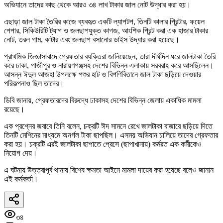
অভিযানে তাদের কাছ থেকে আরও ৩৪ লাখ টাকার জাল নোট উদ্ধার করা হয়।
এছাড়া জাল টাকা তৈরির কাজে ব্যবহৃত একটি ল্যাপটপ, তিনটি কালার প্রিন্টার, ফয়েল
পেপার, সিকিউরিটি ট্যাগ ও জলছাপযুক্ত কাগজ, আংশিক প্রিন্ট করা এক হাজার টাকার
নোট, তরল গাম, কাটার এবং জলছাপ বসানোর ডাইস উদ্ধার করা হয়েছে।
প্রাথমিক জিজ্ঞাসাবাদে গ্রেফতার ব্যক্তিরা জানিয়েছেন, তারা দীর্ঘদিন ধরে জালটাকা তৈরি
করে ঢাকা, গাজীপুর ও নারায়ণগঞ্জসহ দেশের বিভিন্ন এলাকায় সরবরাহ করে আসছিলেন।
আসন্ন ঈদুল আজহা উপলক্ষে পশুর হাট ও বিপণিবিতানে জাল টাকা ছড়িয়ে দেওয়ার
পরিকল্পনাও ছিল তাদের।
ডিবি জানায়, গ্রেফতারদের বিরুদ্ধে ঢাকাসহ দেশের বিভিন্ন জেলায় একাধিক মামলা
রয়েছে।
এক প্রশ্নের জবাবে তিনি বলেন, চক্রটি ঈদ সামনে রেখে জালটাকা বাজারে ছড়িয়ে দিতে
তিনটি মেশিনের মাধ্যমে অনর্গল টাকা ছাপছিল। এসময় অভিযান চালিয়ে তাদের গ্রেফতার
করা হয়। চক্রটি এরই জালটাকা ছাপাতে প্রেসে (ছাপাখানায়) কর্মরত এক কর্মীকেও
নিয়োগ দেয়।
এ ঘটনায় উত্তরাপূর্ব থানায় বিশেষ ক্ষমতা আইনে মামলা দায়ের করা হয়েছে বলেও জানান
এই কর্মকর্তা।
৩৪