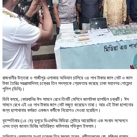
রাজধানীর উত্তরা ও গাজীপুর এলাকায় অভিযান চালিয়ে ৩৪ লাখ টাকার জাল নোট ও জাল
টাকা তৈরির সরঞ্জামাদিসহ চক্রের তিন সদস্যকে গ্রেফতার করেছে ঢাকা মহানগর গোয়েন্দা
পুলিশ (ডিবি)।
ডিবি বলছে, কোরবানির ঈদ সামনে রেখে তিনটি মেশিনে জালটাকা ছাপছিল চক্রটি। ঈদ
সামনে রেখে এই ৩৪ লাখ টাকার জাল নোট মজুত করেছেন তারা। আর এই টাকা ছাপানোর
জন্য ছাপাখানায় কর্মরত একজন কর্মীকে নিয়োগও দেওয়া হয়েছিল।
বৃহস্পতিবার (১৪ মে) দুপুরে ডিএমপির মিডিয়া সেন্টারে আয়োজিত এক সংবাদ সম্মেলনে
এসব তথ্য জানান ডিবির অতিরিক্ত কমিশনার শফিকুল ইসলাম।
অভিযানে গ্রেফতার হওয়া চক্রের তিন সদস্য হলেন- শরীয়তপুরের মো. মজিবুর রহমান