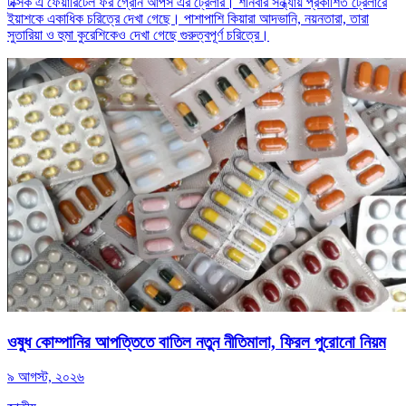
টক্সিক এ ফেয়ারিটেল ফর গ্রোন আপস এর ট্রেলার। শনিবার সন্ধ্যায় প্রকাশিত ট্রেলারে
ইয়াশকে একাধিক চরিত্রে দেখা গেছে। পাশাপাশি কিয়ারা আদভানি, নয়নতারা, তারা
সুতারিয়া ও হুমা কুরেশিকেও দেখা গেছে গুরুত্বপূর্ণ চরিত্রে।
ওষুধ কোম্পানির আপত্তিতে বাতিল নতুন নীতিমালা, ফিরল পুরোনো নিয়ম
৯ আগস্ট, ২০২৬