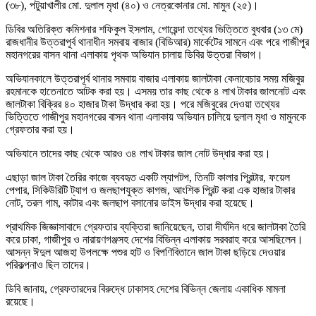
(৩৮), পটুয়াখালীর মো. দুলাল মৃধা (৪০) ও নেত্রকোনার মো. মামুন (২৫)।
ডিবির অতিরিক্ত কমিশনার শফিকুল ইসলাম, গোয়েন্দা তথ্যের ভিত্তিতে বুধবার (১৩ মে)
রাজধানীর উত্তরাপূর্ব থানাধীন সমবায় বাজার (বিডিআর) মার্কেটের সামনে এবং পরে গাজীপুর
মহানগরের বাসন থানা এলাকায় পৃথক অভিযান চালায় ডিবির উত্তরা বিভাগ।
অভিযানকালে উত্তরাপূর্ব থানার সমবায় বাজার এলাকায় জালটাকা কেনাবেচার সময় মজিবুর
রহমানকে হাতেনাতে আটক করা হয়। এসময় তার কাছ থেকে ৪ লাখ টাকার জালনোট এবং
জালটাকা বিক্রির ৪০ হাজার টাকা উদ্ধার করা হয়। পরে মজিবুরের দেওয়া তথ্যের
ভিত্তিতে গাজীপুর মহানগরের বাসন থানা এলাকায় অভিযান চালিয়ে দুলাল মৃধা ও মামুনকে
গ্রেফতার করা হয়।
অভিযানে তাদের কাছ থেকে আরও ৩৪ লাখ টাকার জাল নোট উদ্ধার করা হয়।
এছাড়া জাল টাকা তৈরির কাজে ব্যবহৃত একটি ল্যাপটপ, তিনটি কালার প্রিন্টার, ফয়েল
পেপার, সিকিউরিটি ট্যাগ ও জলছাপযুক্ত কাগজ, আংশিক প্রিন্ট করা এক হাজার টাকার
নোট, তরল গাম, কাটার এবং জলছাপ বসানোর ডাইস উদ্ধার করা হয়েছে।
প্রাথমিক জিজ্ঞাসাবাদে গ্রেফতার ব্যক্তিরা জানিয়েছেন, তারা দীর্ঘদিন ধরে জালটাকা তৈরি
করে ঢাকা, গাজীপুর ও নারায়ণগঞ্জসহ দেশের বিভিন্ন এলাকায় সরবরাহ করে আসছিলেন।
আসন্ন ঈদুল আজহা উপলক্ষে পশুর হাট ও বিপণিবিতানে জাল টাকা ছড়িয়ে দেওয়ার
পরিকল্পনাও ছিল তাদের।
ডিবি জানায়, গ্রেফতারদের বিরুদ্ধে ঢাকাসহ দেশের বিভিন্ন জেলায় একাধিক মামলা
রয়েছে।