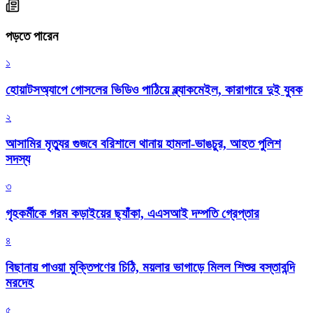
পড়তে পারেন
১
হোয়াটসঅ্যাপে গোসলের ভিডিও পাঠিয়ে ব্ল্যাকমেইল, কারাগারে দুই যুবক
২
আসামির মৃত্যুর গুজবে বরিশালে থানায় হামলা-ভাঙচুর, আহত পুলিশ
সদস্য
৩
গৃহকর্মীকে গরম কড়াইয়ের ছ্যাঁকা, এএসআই দম্পতি গ্রেপ্তার
৪
বিছানায় পাওয়া মুক্তিপণের চিঠি, ময়লার ভাগাড়ে মিলল শিশুর বস্তাবন্দি
মরদেহ
৫