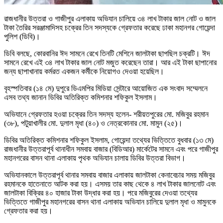
রাজধানীর উত্তরা ও গাজীপুর এলাকায় অভিযান চালিয়ে ৩৪ লাখ টাকার জাল নোট ও জাল
টাকা তৈরির সরঞ্জামাদিসহ চক্রের তিন সদস্যকে গ্রেফতার করেছে ঢাকা মহানগর গোয়েন্দা
পুলিশ (ডিবি)।
ডিবি বলছে, কোরবানির ঈদ সামনে রেখে তিনটি মেশিনে জালটাকা ছাপছিল চক্রটি। ঈদ
সামনে রেখে এই ৩৪ লাখ টাকার জাল নোট মজুত করেছেন তারা। আর এই টাকা ছাপানোর
জন্য ছাপাখানায় কর্মরত একজন কর্মীকে নিয়োগও দেওয়া হয়েছিল।
বৃহস্পতিবার (১৪ মে) দুপুরে ডিএমপির মিডিয়া সেন্টারে আয়োজিত এক সংবাদ সম্মেলনে
এসব তথ্য জানান ডিবির অতিরিক্ত কমিশনার শফিকুল ইসলাম।
অভিযানে গ্রেফতার হওয়া চক্রের তিন সদস্য হলেন- শরীয়তপুরের মো. মজিবুর রহমান
(৩৮), পটুয়াখালীর মো. দুলাল মৃধা (৪০) ও নেত্রকোনার মো. মামুন (২৫)।
ডিবির অতিরিক্ত কমিশনার শফিকুল ইসলাম, গোয়েন্দা তথ্যের ভিত্তিতে বুধবার (১৩ মে)
রাজধানীর উত্তরাপূর্ব থানাধীন সমবায় বাজার (বিডিআর) মার্কেটের সামনে এবং পরে গাজীপুর
মহানগরের বাসন থানা এলাকায় পৃথক অভিযান চালায় ডিবির উত্তরা বিভাগ।
অভিযানকালে উত্তরাপূর্ব থানার সমবায় বাজার এলাকায় জালটাকা কেনাবেচার সময় মজিবুর
রহমানকে হাতেনাতে আটক করা হয়। এসময় তার কাছ থেকে ৪ লাখ টাকার জালনোট এবং
জালটাকা বিক্রির ৪০ হাজার টাকা উদ্ধার করা হয়। পরে মজিবুরের দেওয়া তথ্যের
ভিত্তিতে গাজীপুর মহানগরের বাসন থানা এলাকায় অভিযান চালিয়ে দুলাল মৃধা ও মামুনকে
গ্রেফতার করা হয়।