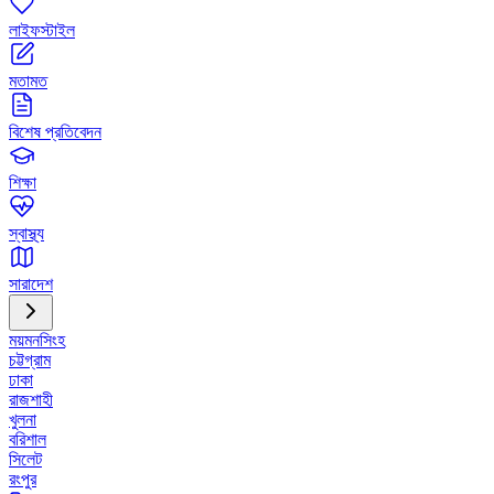
লাইফস্টাইল
মতামত
বিশেষ প্রতিবেদন
শিক্ষা
স্বাস্থ্য
সারাদেশ
ময়মনসিংহ
চট্টগ্রাম
ঢাকা
রাজশাহী
খুলনা
বরিশাল
সিলেট
রংপুর