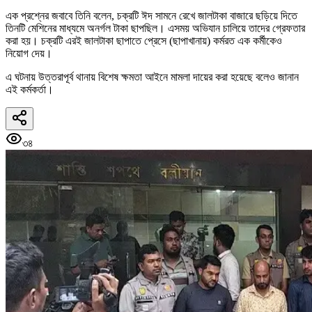
এক প্রশ্নের জবাবে তিনি বলেন, চক্রটি ঈদ সামনে রেখে জালটাকা বাজারে ছড়িয়ে দিতে
তিনটি মেশিনের মাধ্যমে অনর্গল টাকা ছাপছিল। এসময় অভিযান চালিয়ে তাদের গ্রেফতার
করা হয়। চক্রটি এরই জালটাকা ছাপাতে প্রেসে (ছাপাখানায়) কর্মরত এক কর্মীকেও
নিয়োগ দেয়।
এ ঘটনায় উত্তরাপূর্ব থানায় বিশেষ ক্ষমতা আইনে মামলা দায়ের করা হয়েছে বলেও জানান
এই কর্মকর্তা।
৩৪