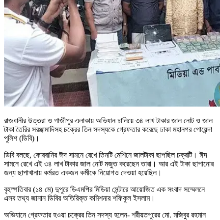
রাজধানীর উত্তরা ও গাজীপুর এলাকায় অভিযান চালিয়ে ৩৪ লাখ টাকার জাল নোট ও জাল
টাকা তৈরির সরঞ্জামাদিসহ চক্রের তিন সদস্যকে গ্রেফতার করেছে ঢাকা মহানগর গোয়েন্দা
পুলিশ (ডিবি)।
ডিবি বলছে, কোরবানির ঈদ সামনে রেখে তিনটি মেশিনে জালটাকা ছাপছিল চক্রটি। ঈদ
সামনে রেখে এই ৩৪ লাখ টাকার জাল নোট মজুত করেছেন তারা। আর এই টাকা ছাপানোর
জন্য ছাপাখানায় কর্মরত একজন কর্মীকে নিয়োগও দেওয়া হয়েছিল।
বৃহস্পতিবার (১৪ মে) দুপুরে ডিএমপির মিডিয়া সেন্টারে আয়োজিত এক সংবাদ সম্মেলনে
এসব তথ্য জানান ডিবির অতিরিক্ত কমিশনার শফিকুল ইসলাম।
অভিযানে গ্রেফতার হওয়া চক্রের তিন সদস্য হলেন- শরীয়তপুরের মো. মজিবুর রহমান