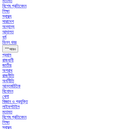
মতামত
বিশেষ প্রতিবেদন
শিক্ষা
স্বাস্থ্য
সারাদেশ
অন্যান্য
আদালত
ধর্ম
ভিন্ন খবর
আরও
প্রবাস
রাজধানী
জাতীয়
অপরাধ
রাজনীতি
অর্থনীতি
আন্তর্জাতিক
বিনোদন
খেলা
বিজ্ঞান ও প্রযুক্তি
লাইফস্টাইল
মতামত
বিশেষ প্রতিবেদন
শিক্ষা
স্বাস্থ্য