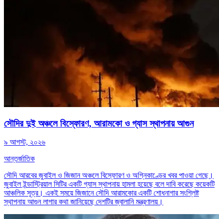
সৌদির দুই অঞ্চলে বিস্ফোরণ, আরামকো ও গ্যাস স্থাপনায় আগুন
৯ আগস্ট, ২০২৬
আন্তর্জাতিক
সৌদি আরবের জুবাইল ও জিজান অঞ্চলে বিস্ফোরণ ও অগ্নিকাণ্ডের খবর পাওয়া গেছে।
জুবাইল ইন্ডাস্ট্রিয়াল সিটির একটি গ্যাস স্থাপনায় হামলা হয়েছে বলে দাবি করেছে কয়েকটি
আঞ্চলিক সূত্র। একই সময়ে জিজানে সৌদি আরামকোর একটি শোধনাগার সংশ্লিষ্ট
স্থাপনায় আগুন লাগার কথা জানিয়েছে দেশটির জ্বালানি মন্ত্রণালয়।