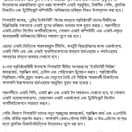
উদ্ভাবনের ধারাবাহিকতা তুলে ধরার পাশাপাশি এআই প্রযুক্তি, ইমার্সিভ গেমিং, নান্দনিক
ডিজাইন এবং ইন্টেলিজেন্ট কম্পিউটিং অভিজ্ঞতার ভবিষ্যৎ দিকও উপস্থাপন করা হবে।
গিগাবাইট জানায়, ‘এন্টার ইনফিনিটি’ থিমের মাধ্যমে প্রতিষ্ঠানটি তাদের দীর্ঘদিনের
ইঞ্জিনিয়ারিং দক্ষতাকে এআই যুগের ভবিষ্যৎ ভাবনার সঙ্গে যুক্ত করছে। প্রদর্শনীতে
এআই-চালিত সিস্টেম অপটিমাইজেশন, লোকাল এআই কম্পিউটিং এবং এআই-সমৃদ্ধ
ব্যবহারকারী অভিজ্ঞতার বিভিন্ন সমাধান তুলে ধরা হবে।
এছাড়া এআই-ভিত্তিক পারফরম্যান্স টিউনিং, কনটেন্ট ক্রিয়েটরদের জন্য ওয়ার্কফ্লো,
এআই পিসি এবং এজ এআই অ্যাপ্লিকেশনের মাধ্যমে হার্ডওয়্যার ও সফটওয়্যার
সমন্বয়ের বাস্তব ব্যবহার দেখানো হবে।
৪০তম প্রতিষ্ঠাবার্ষিকী উপলক্ষে গিগাবাইট সীমিত সংস্করণের ‘ইনফিনিটি সিরিজ’
মাদারবোর্ড, গ্রাফিক্স কার্ড, চেসিস এবং পেরিফেরাল উন্মোচন করবে। প্রতিষ্ঠানটির
প্রিমিয়াম গেমিং ব্র্যান্ড অরাস-এর নেতৃত্বে তৈরি এই সিরিজে স্মারকধর্মী ডিজাইনের
পাশাপাশি উচ্চক্ষমতার হার্ডওয়্যার প্রযুক্তি যুক্ত করা হয়েছে।
প্রদর্শনীতে এআই পিসি, এআই বক্স এবং এআই টপ সমাধানও দেখানো হবে, যা লোকাল
এআই অ্যাকসেলারেশন, স্কেলেবল এআই ওয়ার্কফ্লো এবং ইন্টেলিজেন্ট সিস্টেম
অপটিমাইজেশনে সহায়তা করবে।
গেমিং বিভাগে গিগাবাইট তাদের নতুন প্রজন্মের মাদারবোর্ড, গ্রাফিক্স কার্ড এবং ওএলইডি
গেমিং মনিটর প্রদর্শন করবে। পাশাপাশি কেবল-স্টেলথ পিসি বিল্ড ও উড-এডিশন পণ্যের
মতো নান্দনিক ডিজাইনভিত্তিক উদ্ভাবনও তুলে ধরা হবে।