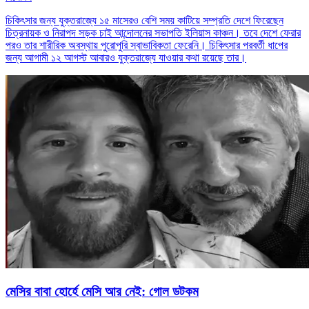
চিকিৎসার জন্য যুক্তরাজ্যে ১৫ মাসেরও বেশি সময় কাটিয়ে সম্প্রতি দেশে ফিরেছেন
চিত্রনায়ক ও নিরাপদ সড়ক চাই আন্দোলনের সভাপতি ইলিয়াস কাঞ্চন। তবে দেশে ফেরার
পরও তার শারীরিক অবস্থায় পুরোপুরি স্বাভাবিকতা ফেরেনি। চিকিৎসার পরবর্তী ধাপের
জন্য আগামী ১২ আগস্ট আবারও যুক্তরাজ্যে যাওয়ার কথা রয়েছে তার।
মেসির বাবা হোর্হে মেসি আর নেই: গোল ডটকম