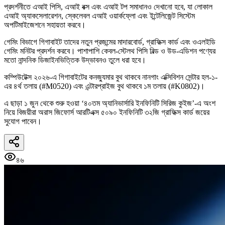
প্রদর্শনীতে এআই পিসি, এআই বক্স এবং এআই টপ সমাধানও দেখানো হবে, যা লোকাল
এআই অ্যাকসেলারেশন, স্কেলেবল এআই ওয়ার্কফ্লো এবং ইন্টেলিজেন্ট সিস্টেম
অপটিমাইজেশনে সহায়তা করবে।
গেমিং বিভাগে গিগাবাইট তাদের নতুন প্রজন্মের মাদারবোর্ড, গ্রাফিক্স কার্ড এবং ওএলইডি
গেমিং মনিটর প্রদর্শন করবে। পাশাপাশি কেবল-স্টেলথ পিসি বিল্ড ও উড-এডিশন পণ্যের
মতো নান্দনিক ডিজাইনভিত্তিক উদ্ভাবনও তুলে ধরা হবে।
কম্পিউটেক্স ২০২৬-এ গিগাবাইটের কনজ্যুমার বুথ থাকবে নানগাং এক্সিবিশন সেন্টার হল-১-
এর ৪র্থ তলায় (#M0520) এবং এন্টারপ্রাইজ বুথ থাকবে ১ম তলায় (#K0802)।
এ ছাড়া ১ জুন থেকে শুরু হওয়া ‘৪০তম অ্যানিভার্সারি ইনফিনিটি সিরিজ কুইজ’-এ অংশ
নিয়ে বিজয়ীরা অরাস জিফোর্স আরটিএক্স ৫০৯০ ইনফিনিটি ৩২জি গ্রাফিক্স কার্ড জয়ের
সুযোগ পাবেন।
৪৬