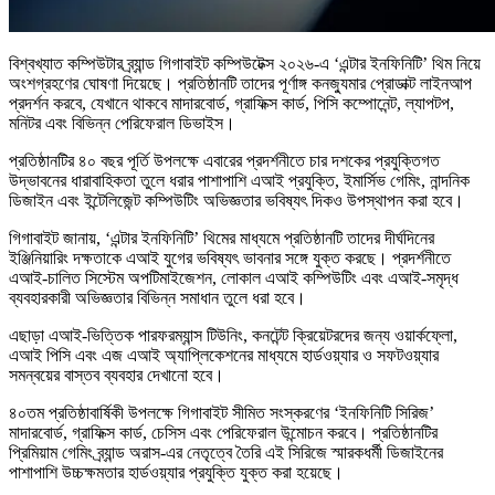
বিশ্বখ্যাত কম্পিউটার ব্র্যান্ড গিগাবাইট কম্পিউটেক্স ২০২৬-এ ‘এন্টার ইনফিনিটি’ থিম নিয়ে
অংশগ্রহণের ঘোষণা দিয়েছে। প্রতিষ্ঠানটি তাদের পূর্ণাঙ্গ কনজ্যুমার প্রোডাক্ট লাইনআপ
প্রদর্শন করবে, যেখানে থাকবে মাদারবোর্ড, গ্রাফিক্স কার্ড, পিসি কম্পোনেন্ট, ল্যাপটপ,
মনিটর এবং বিভিন্ন পেরিফেরাল ডিভাইস।
প্রতিষ্ঠানটির ৪০ বছর পূর্তি উপলক্ষে এবারের প্রদর্শনীতে চার দশকের প্রযুক্তিগত
উদ্ভাবনের ধারাবাহিকতা তুলে ধরার পাশাপাশি এআই প্রযুক্তি, ইমার্সিভ গেমিং, নান্দনিক
ডিজাইন এবং ইন্টেলিজেন্ট কম্পিউটিং অভিজ্ঞতার ভবিষ্যৎ দিকও উপস্থাপন করা হবে।
গিগাবাইট জানায়, ‘এন্টার ইনফিনিটি’ থিমের মাধ্যমে প্রতিষ্ঠানটি তাদের দীর্ঘদিনের
ইঞ্জিনিয়ারিং দক্ষতাকে এআই যুগের ভবিষ্যৎ ভাবনার সঙ্গে যুক্ত করছে। প্রদর্শনীতে
এআই-চালিত সিস্টেম অপটিমাইজেশন, লোকাল এআই কম্পিউটিং এবং এআই-সমৃদ্ধ
ব্যবহারকারী অভিজ্ঞতার বিভিন্ন সমাধান তুলে ধরা হবে।
এছাড়া এআই-ভিত্তিক পারফরম্যান্স টিউনিং, কনটেন্ট ক্রিয়েটরদের জন্য ওয়ার্কফ্লো,
এআই পিসি এবং এজ এআই অ্যাপ্লিকেশনের মাধ্যমে হার্ডওয়্যার ও সফটওয়্যার
সমন্বয়ের বাস্তব ব্যবহার দেখানো হবে।
৪০তম প্রতিষ্ঠাবার্ষিকী উপলক্ষে গিগাবাইট সীমিত সংস্করণের ‘ইনফিনিটি সিরিজ’
মাদারবোর্ড, গ্রাফিক্স কার্ড, চেসিস এবং পেরিফেরাল উন্মোচন করবে। প্রতিষ্ঠানটির
প্রিমিয়াম গেমিং ব্র্যান্ড অরাস-এর নেতৃত্বে তৈরি এই সিরিজে স্মারকধর্মী ডিজাইনের
পাশাপাশি উচ্চক্ষমতার হার্ডওয়্যার প্রযুক্তি যুক্ত করা হয়েছে।