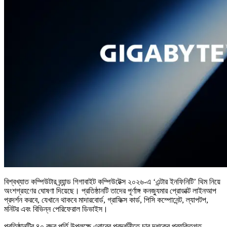
বিশ্বখ্যাত কম্পিউটার ব্র্যান্ড গিগাবাইট কম্পিউটেক্স ২০২৬-এ ‘এন্টার ইনফিনিটি’ থিম নিয়ে
অংশগ্রহণের ঘোষণা দিয়েছে। প্রতিষ্ঠানটি তাদের পূর্ণাঙ্গ কনজ্যুমার প্রোডাক্ট লাইনআপ
প্রদর্শন করবে, যেখানে থাকবে মাদারবোর্ড, গ্রাফিক্স কার্ড, পিসি কম্পোনেন্ট, ল্যাপটপ,
মনিটর এবং বিভিন্ন পেরিফেরাল ডিভাইস।
প্রতিষ্ঠানটির ৪০ বছর পূর্তি উপলক্ষে এবারের প্রদর্শনীতে চার দশকের প্রযুক্তিগত