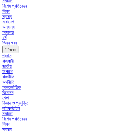
মতামত
বিশেষ প্রতিবেদন
শিক্ষা
স্বাস্থ্য
সারাদেশ
অন্যান্য
আদালত
ধর্ম
ভিন্ন খবর
আরও
প্রবাস
রাজধানী
জাতীয়
অপরাধ
রাজনীতি
অর্থনীতি
আন্তর্জাতিক
বিনোদন
খেলা
বিজ্ঞান ও প্রযুক্তি
লাইফস্টাইল
মতামত
বিশেষ প্রতিবেদন
শিক্ষা
স্বাস্থ্য