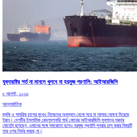
যুক্তরাষ্ট্র শর্ত না মানলে খুলবে না হরমুজ প্রণালি: আইআরজিসি
৮ আগস্ট, ২০২৬
আন্তর্জাতিক
হুমকি ও সামরিক চাপের মুখেও নিজেদের অবস্থান থেকে সরে না আসার ঘোষণা দিয়েছে
ইরান। দেশটির ইসলামিক রেভল্যুশনারি গার্ড কোরের আইআরজিসি মুখপাত্র সরদার
মোহেবি বলেছেন, ওমানের সঙ্গে সমঝোতা হলেও হরমুজ প্রণালি পুনরায় চালু করার বিষয়টি
তার ওপর নির্ভর করছে না।