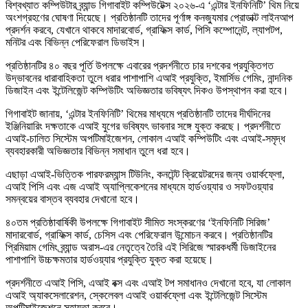
বিশ্বখ্যাত কম্পিউটার ব্র্যান্ড গিগাবাইট কম্পিউটেক্স ২০২৬-এ ‘এন্টার ইনফিনিটি’ থিম নিয়ে
অংশগ্রহণের ঘোষণা দিয়েছে। প্রতিষ্ঠানটি তাদের পূর্ণাঙ্গ কনজ্যুমার প্রোডাক্ট লাইনআপ
প্রদর্শন করবে, যেখানে থাকবে মাদারবোর্ড, গ্রাফিক্স কার্ড, পিসি কম্পোনেন্ট, ল্যাপটপ,
মনিটর এবং বিভিন্ন পেরিফেরাল ডিভাইস।
প্রতিষ্ঠানটির ৪০ বছর পূর্তি উপলক্ষে এবারের প্রদর্শনীতে চার দশকের প্রযুক্তিগত
উদ্ভাবনের ধারাবাহিকতা তুলে ধরার পাশাপাশি এআই প্রযুক্তি, ইমার্সিভ গেমিং, নান্দনিক
ডিজাইন এবং ইন্টেলিজেন্ট কম্পিউটিং অভিজ্ঞতার ভবিষ্যৎ দিকও উপস্থাপন করা হবে।
গিগাবাইট জানায়, ‘এন্টার ইনফিনিটি’ থিমের মাধ্যমে প্রতিষ্ঠানটি তাদের দীর্ঘদিনের
ইঞ্জিনিয়ারিং দক্ষতাকে এআই যুগের ভবিষ্যৎ ভাবনার সঙ্গে যুক্ত করছে। প্রদর্শনীতে
এআই-চালিত সিস্টেম অপটিমাইজেশন, লোকাল এআই কম্পিউটিং এবং এআই-সমৃদ্ধ
ব্যবহারকারী অভিজ্ঞতার বিভিন্ন সমাধান তুলে ধরা হবে।
এছাড়া এআই-ভিত্তিক পারফরম্যান্স টিউনিং, কনটেন্ট ক্রিয়েটরদের জন্য ওয়ার্কফ্লো,
এআই পিসি এবং এজ এআই অ্যাপ্লিকেশনের মাধ্যমে হার্ডওয়্যার ও সফটওয়্যার
সমন্বয়ের বাস্তব ব্যবহার দেখানো হবে।
৪০তম প্রতিষ্ঠাবার্ষিকী উপলক্ষে গিগাবাইট সীমিত সংস্করণের ‘ইনফিনিটি সিরিজ’
মাদারবোর্ড, গ্রাফিক্স কার্ড, চেসিস এবং পেরিফেরাল উন্মোচন করবে। প্রতিষ্ঠানটির
প্রিমিয়াম গেমিং ব্র্যান্ড অরাস-এর নেতৃত্বে তৈরি এই সিরিজে স্মারকধর্মী ডিজাইনের
পাশাপাশি উচ্চক্ষমতার হার্ডওয়্যার প্রযুক্তি যুক্ত করা হয়েছে।
প্রদর্শনীতে এআই পিসি, এআই বক্স এবং এআই টপ সমাধানও দেখানো হবে, যা লোকাল
এআই অ্যাকসেলারেশন, স্কেলেবল এআই ওয়ার্কফ্লো এবং ইন্টেলিজেন্ট সিস্টেম
অপটিমাইজেশনে সহায়তা করবে।