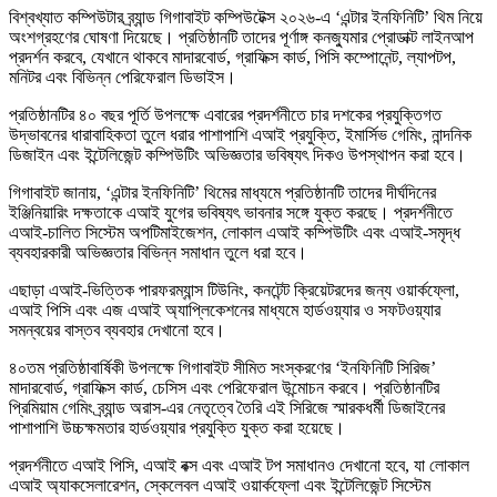
বিশ্বখ্যাত কম্পিউটার ব্র্যান্ড গিগাবাইট কম্পিউটেক্স ২০২৬-এ ‘এন্টার ইনফিনিটি’ থিম নিয়ে
অংশগ্রহণের ঘোষণা দিয়েছে। প্রতিষ্ঠানটি তাদের পূর্ণাঙ্গ কনজ্যুমার প্রোডাক্ট লাইনআপ
প্রদর্শন করবে, যেখানে থাকবে মাদারবোর্ড, গ্রাফিক্স কার্ড, পিসি কম্পোনেন্ট, ল্যাপটপ,
মনিটর এবং বিভিন্ন পেরিফেরাল ডিভাইস।
প্রতিষ্ঠানটির ৪০ বছর পূর্তি উপলক্ষে এবারের প্রদর্শনীতে চার দশকের প্রযুক্তিগত
উদ্ভাবনের ধারাবাহিকতা তুলে ধরার পাশাপাশি এআই প্রযুক্তি, ইমার্সিভ গেমিং, নান্দনিক
ডিজাইন এবং ইন্টেলিজেন্ট কম্পিউটিং অভিজ্ঞতার ভবিষ্যৎ দিকও উপস্থাপন করা হবে।
গিগাবাইট জানায়, ‘এন্টার ইনফিনিটি’ থিমের মাধ্যমে প্রতিষ্ঠানটি তাদের দীর্ঘদিনের
ইঞ্জিনিয়ারিং দক্ষতাকে এআই যুগের ভবিষ্যৎ ভাবনার সঙ্গে যুক্ত করছে। প্রদর্শনীতে
এআই-চালিত সিস্টেম অপটিমাইজেশন, লোকাল এআই কম্পিউটিং এবং এআই-সমৃদ্ধ
ব্যবহারকারী অভিজ্ঞতার বিভিন্ন সমাধান তুলে ধরা হবে।
এছাড়া এআই-ভিত্তিক পারফরম্যান্স টিউনিং, কনটেন্ট ক্রিয়েটরদের জন্য ওয়ার্কফ্লো,
এআই পিসি এবং এজ এআই অ্যাপ্লিকেশনের মাধ্যমে হার্ডওয়্যার ও সফটওয়্যার
সমন্বয়ের বাস্তব ব্যবহার দেখানো হবে।
৪০তম প্রতিষ্ঠাবার্ষিকী উপলক্ষে গিগাবাইট সীমিত সংস্করণের ‘ইনফিনিটি সিরিজ’
মাদারবোর্ড, গ্রাফিক্স কার্ড, চেসিস এবং পেরিফেরাল উন্মোচন করবে। প্রতিষ্ঠানটির
প্রিমিয়াম গেমিং ব্র্যান্ড অরাস-এর নেতৃত্বে তৈরি এই সিরিজে স্মারকধর্মী ডিজাইনের
পাশাপাশি উচ্চক্ষমতার হার্ডওয়্যার প্রযুক্তি যুক্ত করা হয়েছে।
প্রদর্শনীতে এআই পিসি, এআই বক্স এবং এআই টপ সমাধানও দেখানো হবে, যা লোকাল
এআই অ্যাকসেলারেশন, স্কেলেবল এআই ওয়ার্কফ্লো এবং ইন্টেলিজেন্ট সিস্টেম