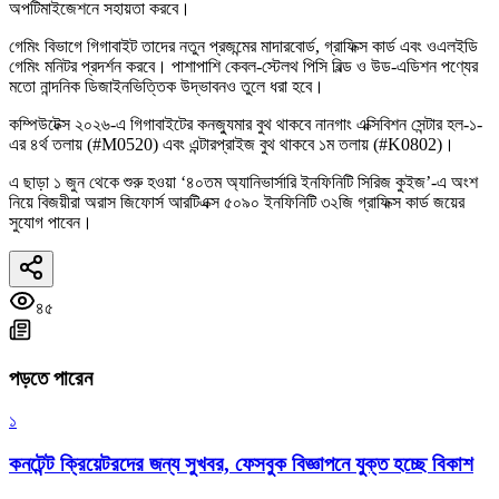
অপটিমাইজেশনে সহায়তা করবে।
গেমিং বিভাগে গিগাবাইট তাদের নতুন প্রজন্মের মাদারবোর্ড, গ্রাফিক্স কার্ড এবং ওএলইডি
গেমিং মনিটর প্রদর্শন করবে। পাশাপাশি কেবল-স্টেলথ পিসি বিল্ড ও উড-এডিশন পণ্যের
মতো নান্দনিক ডিজাইনভিত্তিক উদ্ভাবনও তুলে ধরা হবে।
কম্পিউটেক্স ২০২৬-এ গিগাবাইটের কনজ্যুমার বুথ থাকবে নানগাং এক্সিবিশন সেন্টার হল-১-
এর ৪র্থ তলায় (#M0520) এবং এন্টারপ্রাইজ বুথ থাকবে ১ম তলায় (#K0802)।
এ ছাড়া ১ জুন থেকে শুরু হওয়া ‘৪০তম অ্যানিভার্সারি ইনফিনিটি সিরিজ কুইজ’-এ অংশ
নিয়ে বিজয়ীরা অরাস জিফোর্স আরটিএক্স ৫০৯০ ইনফিনিটি ৩২জি গ্রাফিক্স কার্ড জয়ের
সুযোগ পাবেন।
৪৫
পড়তে পারেন
১
কনটেন্ট ক্রিয়েটরদের জন্য সুখবর, ফেসবুক বিজ্ঞাপনে যুক্ত হচ্ছে বিকাশ