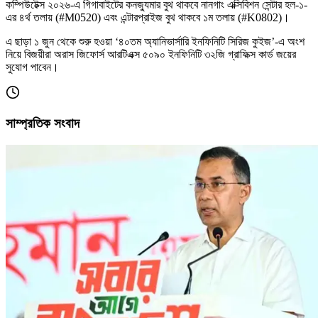
কম্পিউটেক্স ২০২৬-এ গিগাবাইটের কনজ্যুমার বুথ থাকবে নানগাং এক্সিবিশন সেন্টার হল-১-
এর ৪র্থ তলায় (#M0520) এবং এন্টারপ্রাইজ বুথ থাকবে ১ম তলায় (#K0802)।
এ ছাড়া ১ জুন থেকে শুরু হওয়া ‘৪০তম অ্যানিভার্সারি ইনফিনিটি সিরিজ কুইজ’-এ অংশ
নিয়ে বিজয়ীরা অরাস জিফোর্স আরটিএক্স ৫০৯০ ইনফিনিটি ৩২জি গ্রাফিক্স কার্ড জয়ের
সুযোগ পাবেন।
সাম্প্রতিক সংবাদ