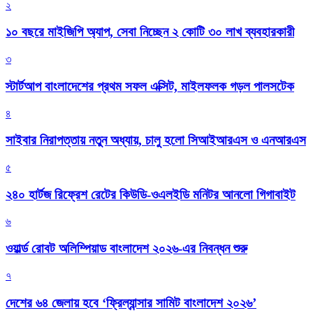
২
১০ বছরে মাইজিপি অ্যাপ, সেবা নিচ্ছেন ২ কোটি ৩০ লাখ ব্যবহারকারী
৩
স্টার্টআপ বাংলাদেশের প্রথম সফল এক্সিট, মাইলফলক গড়ল পালসটেক
৪
সাইবার নিরাপত্তায় নতুন অধ্যায়, চালু হলো সিআইআরএস ও এনআরএস
৫
২৪০ হার্টজ রিফ্রেশ রেটের কিউডি-ওএলইডি মনিটর আনলো গিগাবাইট
৬
ওয়ার্ল্ড রোবট অলিম্পিয়াড বাংলাদেশ ২০২৬-এর নিবন্ধন শুরু
৭
দেশের ৬৪ জেলায় হবে ‘ফ্রিল্যান্সার সামিট বাংলাদেশ ২০২৬’