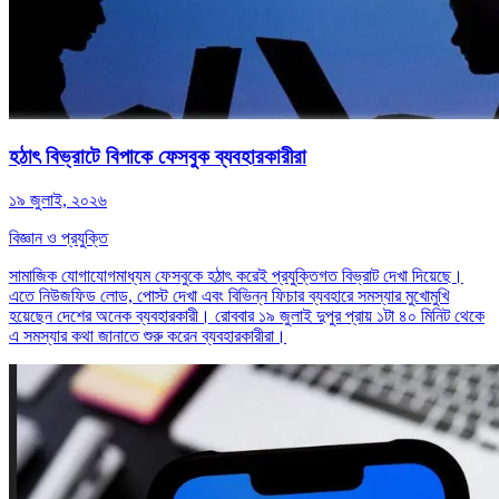
হঠাৎ বিভ্রাটে বিপাকে ফেসবুক ব্যবহারকারীরা
১৯ জুলাই, ২০২৬
বিজ্ঞান ও প্রযুক্তি
সামাজিক যোগাযোগমাধ্যম ফেসবুকে হঠাৎ করেই প্রযুক্তিগত বিভ্রাট দেখা দিয়েছে।
এতে নিউজফিড লোড, পোস্ট দেখা এবং বিভিন্ন ফিচার ব্যবহারে সমস্যার মুখোমুখি
হয়েছেন দেশের অনেক ব্যবহারকারী। রোববার ১৯ জুলাই দুপুর প্রায় ১টা ৪০ মিনিট থেকে
এ সমস্যার কথা জানাতে শুরু করেন ব্যবহারকারীরা।