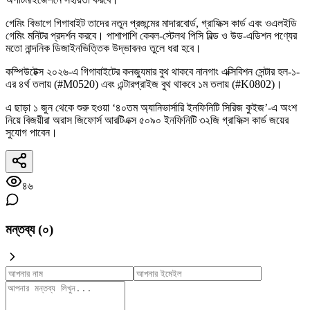
গেমিং বিভাগে গিগাবাইট তাদের নতুন প্রজন্মের মাদারবোর্ড, গ্রাফিক্স কার্ড এবং ওএলইডি
গেমিং মনিটর প্রদর্শন করবে। পাশাপাশি কেবল-স্টেলথ পিসি বিল্ড ও উড-এডিশন পণ্যের
মতো নান্দনিক ডিজাইনভিত্তিক উদ্ভাবনও তুলে ধরা হবে।
কম্পিউটেক্স ২০২৬-এ গিগাবাইটের কনজ্যুমার বুথ থাকবে নানগাং এক্সিবিশন সেন্টার হল-১-
এর ৪র্থ তলায় (#M0520) এবং এন্টারপ্রাইজ বুথ থাকবে ১ম তলায় (#K0802)।
এ ছাড়া ১ জুন থেকে শুরু হওয়া ‘৪০তম অ্যানিভার্সারি ইনফিনিটি সিরিজ কুইজ’-এ অংশ
নিয়ে বিজয়ীরা অরাস জিফোর্স আরটিএক্স ৫০৯০ ইনফিনিটি ৩২জি গ্রাফিক্স কার্ড জয়ের
সুযোগ পাবেন।
৪৬
মন্তব্য (
০
)