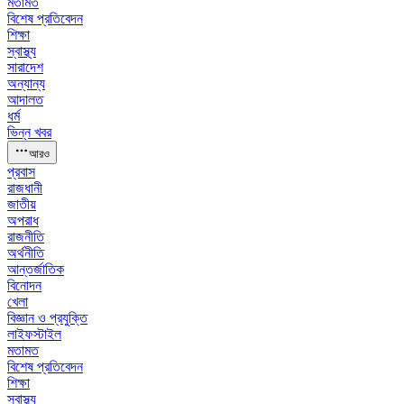
মতামত
বিশেষ প্রতিবেদন
শিক্ষা
স্বাস্থ্য
সারাদেশ
অন্যান্য
আদালত
ধর্ম
ভিন্ন খবর
আরও
প্রবাস
রাজধানী
জাতীয়
অপরাধ
রাজনীতি
অর্থনীতি
আন্তর্জাতিক
বিনোদন
খেলা
বিজ্ঞান ও প্রযুক্তি
লাইফস্টাইল
মতামত
বিশেষ প্রতিবেদন
শিক্ষা
স্বাস্থ্য