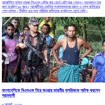
আর্জেন্টাইন ফুটবল তারকা লিওনেল মেসির বাবা হোর্হে মেসি মারা গেছেন। মৃত্যুকালে তার
বয়স হয়েছিল ৬৮ বছর। আর্জেন্টিনার একাধিক সংবাদমাধ্যমের বরাতে এ তথ্য জানিয়েছে
গোল ডটকম। দীর্ঘদিন ধরে নানা শারীরিক জটিলতায় ভুগছিলেন হোর্হে মেসি।
বাংলাদেশিকে বিএসএফ নিয়ে যাওয়ায় ভারতীয় নাগরিককে আটক করলেন
গ্রামবাসী
৮ আগস্ট, ২০২৬