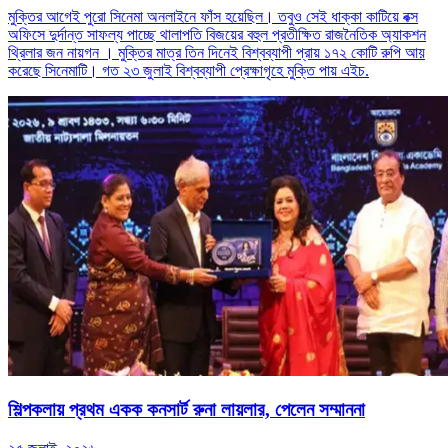
মুক্তির আগেই পুরো সিনেমা অনলাইনে ফাঁস হয়েছিল। তবুও সেই ধাক্কা কাটিয়ে বক্স
অফিসে দুর্দান্ত সাফল্য পাচ্ছে থালাপতি বিজয়ের বহুল প্রতীক্ষিত রাজনৈতিক অ্যাকশন
থ্রিলার জন নায়গন । মুক্তির মাত্র তিন দিনেই বিশ্বব্যাপী প্রায় ১৭২ কোটি রুপি আয়
করেছে সিনেমাটি। গত ২৩ জুলাই বিশ্বব্যাপী প্রেক্ষাগৃহে মুক্তি পায় এইচ.
শিল্পকলায় প্রথম একক কনসার্ট রুনা লায়লার, পেলেন সম্মাননা