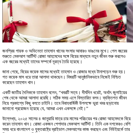
জনপ্রিয় গায়ক ও অভিনেতা তাহসান খানের সংসার আবারও ভাঙনের মুখে। গেল বছরের
শুরুতে মেকআপ আর্টিস্ট রোজা আহমেদের সঙ্গে বিয়ের মাধ্যমে নতুন জীবন শুরু করলেও
এক বছরের মধ্যেই তাদের সম্পর্কে দূরত্ব তৈরি হয়েছে।
জানা গেছে, বিয়ের কয়েক মাসের মধ্যেই তাহসান ও রোজার মধ্যে টানাপড়েন শুরু হয়।
গত কয়েক মাস ধরে তারা আলাদা থাকছেন। বিষয়টি আনুষ্ঠানিকভাবে নিজেই নিশ্চিত
করেছেন তাহসান খান।
একটি জাতীয় দৈনিককে তাহসান বলেন, “খবরটি সত্য। দীর্ঘদিন ধরেই, অর্থাৎ জুলাইয়ের
শেষ থেকে আমরা আলাদা রয়েছি। সঠিক সময় এলে বিস্তারিত বলব। ব্যক্তিগত জীবন
নিয়ে প্রকাশ্যে কিছু বলতে চাইনি। তবে বিবাহবার্ষিকী উপলক্ষে ভুয়া খবর ছড়ানোয়
জানানো প্রয়োজন হয়েছে যে, আমরা এখন একসঙ্গে নেই।”
উল্লেখ্য, ২০২৫ সালের ৪ জানুয়ারি মাত্র চার মাসের পরিচয়ের পর রোজা আহমেদকে বিয়ে
করেন তাহসান খান। রোজা একজন পেশাদার মেকআপ আর্টিস্ট। তিনি এক দশকেরও বেশি
সময় ধরে বাংলাদেশ ও যুক্তরাষ্ট্রে ব্রাইডাল মেকআপের কাজ করছেন এবং নিউইয়র্কে তার