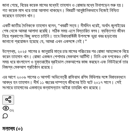
জানা গেছে, বিয়ের কয়েক মাসের মধ্যেই তাহসান ও রোজার মধ্যে টানাপড়েন শুরু হয়।
গত কয়েক মাস ধরে তারা আলাদা থাকছেন। বিষয়টি আনুষ্ঠানিকভাবে নিজেই নিশ্চিত
করেছেন তাহসান খান।
একটি জাতীয় দৈনিককে তাহসান বলেন, “খবরটি সত্য। দীর্ঘদিন ধরেই, অর্থাৎ জুলাইয়ের
শেষ থেকে আমরা আলাদা রয়েছি। সঠিক সময় এলে বিস্তারিত বলব। ব্যক্তিগত জীবন
নিয়ে প্রকাশ্যে কিছু বলতে চাইনি। তবে বিবাহবার্ষিকী উপলক্ষে ভুয়া খবর ছড়ানোয়
জানানো প্রয়োজন হয়েছে যে, আমরা এখন একসঙ্গে নেই।”
উল্লেখ্য, ২০২৫ সালের ৪ জানুয়ারি মাত্র চার মাসের পরিচয়ের পর রোজা আহমেদকে বিয়ে
করেন তাহসান খান। রোজা একজন পেশাদার মেকআপ আর্টিস্ট। তিনি এক দশকেরও বেশি
সময় ধরে বাংলাদেশ ও যুক্তরাষ্ট্রে ব্রাইডাল মেকআপের কাজ করছেন এবং নিউইয়র্কে তার
নিজস্ব মেকআপ প্রতিষ্ঠান রয়েছে।
এর আগে ২০০৬ সালের ৩ আগস্ট অভিনেত্রী রাফিয়াথ রশিদ মিথিলার সঙ্গে বিবাহবন্ধনে
আবদ্ধ হন তাহসান। দীর্ঘ ১১ বছরের দাম্পত্য জীবনের ইতি ঘটে ২০১৭ সালে। সেই
সংসারে তাহসানের একমাত্র কন্যাসন্তান আইরা তাহরিম খান রয়েছে।
৩২
মন্তব্য (
০
)