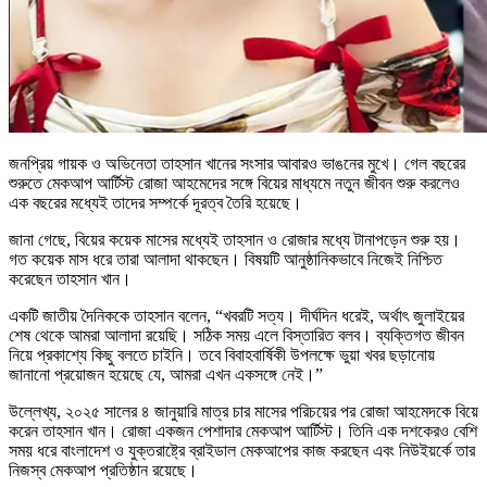
জনপ্রিয় গায়ক ও অভিনেতা তাহসান খানের সংসার আবারও ভাঙনের মুখে। গেল বছরের
শুরুতে মেকআপ আর্টিস্ট রোজা আহমেদের সঙ্গে বিয়ের মাধ্যমে নতুন জীবন শুরু করলেও
এক বছরের মধ্যেই তাদের সম্পর্কে দূরত্ব তৈরি হয়েছে।
জানা গেছে, বিয়ের কয়েক মাসের মধ্যেই তাহসান ও রোজার মধ্যে টানাপড়েন শুরু হয়।
গত কয়েক মাস ধরে তারা আলাদা থাকছেন। বিষয়টি আনুষ্ঠানিকভাবে নিজেই নিশ্চিত
করেছেন তাহসান খান।
একটি জাতীয় দৈনিককে তাহসান বলেন, “খবরটি সত্য। দীর্ঘদিন ধরেই, অর্থাৎ জুলাইয়ের
শেষ থেকে আমরা আলাদা রয়েছি। সঠিক সময় এলে বিস্তারিত বলব। ব্যক্তিগত জীবন
নিয়ে প্রকাশ্যে কিছু বলতে চাইনি। তবে বিবাহবার্ষিকী উপলক্ষে ভুয়া খবর ছড়ানোয়
জানানো প্রয়োজন হয়েছে যে, আমরা এখন একসঙ্গে নেই।”
উল্লেখ্য, ২০২৫ সালের ৪ জানুয়ারি মাত্র চার মাসের পরিচয়ের পর রোজা আহমেদকে বিয়ে
করেন তাহসান খান। রোজা একজন পেশাদার মেকআপ আর্টিস্ট। তিনি এক দশকেরও বেশি
সময় ধরে বাংলাদেশ ও যুক্তরাষ্ট্রে ব্রাইডাল মেকআপের কাজ করছেন এবং নিউইয়র্কে তার
নিজস্ব মেকআপ প্রতিষ্ঠান রয়েছে।