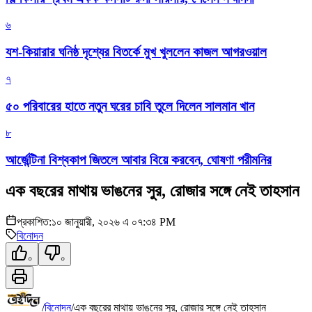
৬
যশ-কিয়ারার ঘনিষ্ঠ দৃশ্যের বিতর্কে মুখ খুললেন কাজল আগরওয়াল
৭
৫০ পরিবারের হাতে নতুন ঘরের চাবি তুলে দিলেন সালমান খান
৮
আর্জেন্টিনা বিশ্বকাপ জিতলে আবার বিয়ে করবেন, ঘোষণা পরীমনির
এক বছরের মাথায় ভাঙনের সুর, রোজার সঙ্গে নেই তাহসান
প্রকাশিত:
১০ জানুয়ারী, ২০২৬ এ ০৭:৩৪ PM
বিনোদন
০
০
/
বিনোদন
/
এক বছরের মাথায় ভাঙনের সুর, রোজার সঙ্গে নেই তাহসান