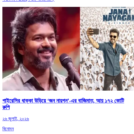
পাইরেসির ধাক্কা উড়িয়ে ‘জন নায়গন’-এর বাজিমাত, আয় ১৭২ কোটি
রুপি
২৬ জুলাই, ২০২৬
বিনোদন