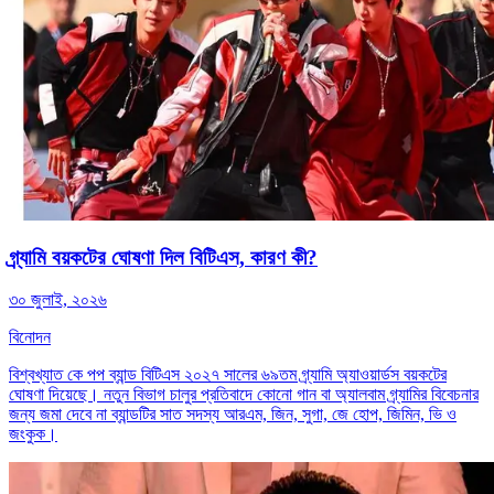
গ্র্যামি বয়কটের ঘোষণা দিল বিটিএস, কারণ কী?
৩০ জুলাই, ২০২৬
বিনোদন
বিশ্বখ্যাত কে পপ ব্যান্ড বিটিএস ২০২৭ সালের ৬৯তম গ্র্যামি অ্যাওয়ার্ডস বয়কটের
ঘোষণা দিয়েছে। নতুন বিভাগ চালুর প্রতিবাদে কোনো গান বা অ্যালবাম গ্র্যামির বিবেচনার
জন্য জমা দেবে না ব্যান্ডটির সাত সদস্য আরএম, জিন, সুগা, জে হোপ, জিমিন, ভি ও
জংকুক।