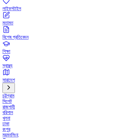
লাইফস্টাইল
মতামত
বিশেষ প্রতিবেদন
শিক্ষা
স্বাস্থ্য
সারাদেশ
চট্টগ্রাম
সিলেট
রাজশাহী
বরিশাল
খুলনা
ঢাকা
রংপুর
ময়মনসিংহ