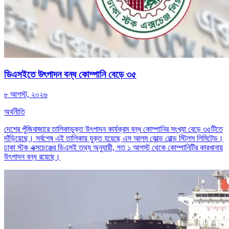
ডিএসইতে উৎপাদন বন্ধ কোম্পানি বেড়ে ৩৫
৮ আগস্ট, ২০২৬
অর্থনীতি
দেশের পুঁজিবাজারে তালিকাভুক্ত উৎপাদন কার্যক্রম বন্ধ কোম্পানির সংখ্যা বেড়ে ৩৫টিতে
দাঁড়িয়েছে। সর্বশেষ এই তালিকায় যুক্ত হয়েছে এস আলম কোল্ড রোল্ড স্টিলস লিমিটেড।
ঢাকা স্টক এক্সচেঞ্জের ডিএসই তথ্য অনুযায়ী, গত ১ আগস্ট থেকে কোম্পানিটির কারখানায়
উৎপাদন বন্ধ রয়েছে।