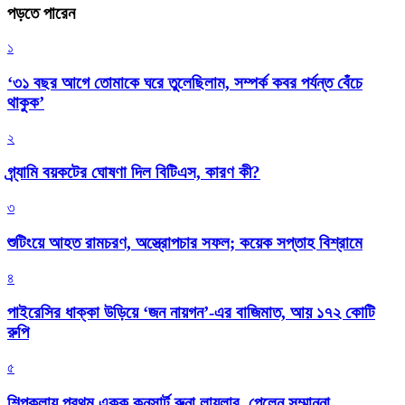
পড়তে পারেন
১
‘৩১ বছর আগে তোমাকে ঘরে তুলেছিলাম, সম্পর্ক কবর পর্যন্ত বেঁচে
থাকুক’
২
গ্র্যামি বয়কটের ঘোষণা দিল বিটিএস, কারণ কী?
৩
শুটিংয়ে আহত রামচরণ, অস্ত্রোপচার সফল; কয়েক সপ্তাহ বিশ্রামে
৪
পাইরেসির ধাক্কা উড়িয়ে ‘জন নায়গন’-এর বাজিমাত, আয় ১৭২ কোটি
রুপি
৫
শিল্পকলায় প্রথম একক কনসার্ট রুনা লায়লার, পেলেন সম্মাননা