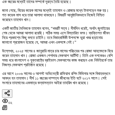
এক বছরের মধ্যেই তাদের সম্পর্কে দূরত্ব তৈরি হয়েছে।
জানা গেছে, বিয়ের কয়েক মাসের মধ্যেই তাহসান ও রোজার মধ্যে টানাপড়েন শুরু হয়।
গত কয়েক মাস ধরে তারা আলাদা থাকছেন। বিষয়টি আনুষ্ঠানিকভাবে নিজেই নিশ্চিত
করেছেন তাহসান খান।
একটি জাতীয় দৈনিককে তাহসান বলেন, “খবরটি সত্য। দীর্ঘদিন ধরেই, অর্থাৎ জুলাইয়ের
শেষ থেকে আমরা আলাদা রয়েছি। সঠিক সময় এলে বিস্তারিত বলব। ব্যক্তিগত জীবন
নিয়ে প্রকাশ্যে কিছু বলতে চাইনি। তবে বিবাহবার্ষিকী উপলক্ষে ভুয়া খবর ছড়ানোয়
জানানো প্রয়োজন হয়েছে যে, আমরা এখন একসঙ্গে নেই।”
উল্লেখ্য, ২০২৫ সালের ৪ জানুয়ারি মাত্র চার মাসের পরিচয়ের পর রোজা আহমেদকে বিয়ে
করেন তাহসান খান। রোজা একজন পেশাদার মেকআপ আর্টিস্ট। তিনি এক দশকেরও বেশি
সময় ধরে বাংলাদেশ ও যুক্তরাষ্ট্রে ব্রাইডাল মেকআপের কাজ করছেন এবং নিউইয়র্কে তার
নিজস্ব মেকআপ প্রতিষ্ঠান রয়েছে।
এর আগে ২০০৬ সালের ৩ আগস্ট অভিনেত্রী রাফিয়াথ রশিদ মিথিলার সঙ্গে বিবাহবন্ধনে
আবদ্ধ হন তাহসান। দীর্ঘ ১১ বছরের দাম্পত্য জীবনের ইতি ঘটে ২০১৭ সালে। সেই
সংসারে তাহসানের একমাত্র কন্যাসন্তান আইরা তাহরিম খান রয়েছে।
৩২