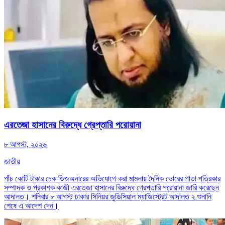
এরতেজা হাসানের বিরুদ্ধে গ্রেপ্তারি পরোয়ানা
৮ আগস্ট, ২০২৬
জাতীয়
পাঁচ কোটি টাকার চেক ডিজঅনারের অভিযোগে করা মামলায় দৈনিক ভোরের পাতা পত্রিকার
সম্পাদক ও প্রকাশক কাজী এরতেজা হাসানের বিরুদ্ধে গ্রেপ্তারি পরোয়ানা জারি করেছেন
আদালত। শনিবার ৮ আগস্ট ঢাকার সিনিয়র জুডিসিয়াল ম্যাজিস্ট্রেট আদালত ২ শুনানি
শেষে এ আদেশ দেন।