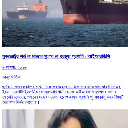
যুক্তরাষ্ট্র শর্ত না মানলে খুলবে না হরমুজ প্রণালি: আইআরজিসি
৮ আগস্ট, ২০২৬
আন্তর্জাতিক
হুমকি ও সামরিক চাপের মুখেও নিজেদের অবস্থান থেকে সরে না আসার ঘোষণা দিয়েছে
ইরান। দেশটির ইসলামিক রেভল্যুশনারি গার্ড কোরের আইআরজিসি মুখপাত্র সরদার
মোহেবি বলেছেন, ওমানের সঙ্গে সমঝোতা হলেও হরমুজ প্রণালি পুনরায় চালু করার বিষয়টি
তার ওপর নির্ভর করছে না।