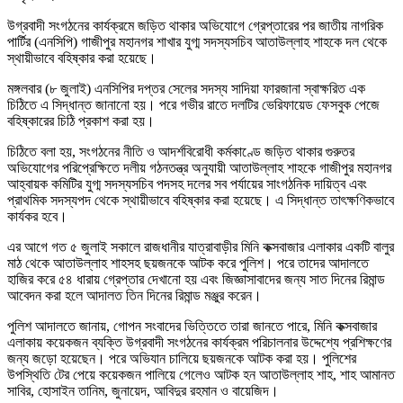
উগ্রবাদী সংগঠনের কার্যক্রমে জড়িত থাকার অভিযোগে গ্রেপ্তারের পর জাতীয় নাগরিক
পার্টির (এনসিপি) গাজীপুর মহানগর শাখার যুগ্ম সদস্যসচিব আতাউল্লাহ শাহকে দল থেকে
স্থায়ীভাবে বহিষ্কার করা হয়েছে।
মঙ্গলবার (৮ জুলাই) এনসিপির দপ্তর সেলের সদস্য সাদিয়া ফারজানা স্বাক্ষরিত এক
চিঠিতে এ সিদ্ধান্ত জানানো হয়। পরে গভীর রাতে দলটির ভেরিফায়েড ফেসবুক পেজে
বহিষ্কারের চিঠি প্রকাশ করা হয়।
চিঠিতে বলা হয়, সংগঠনের নীতি ও আদর্শবিরোধী কর্মকাণ্ডে জড়িত থাকার গুরুতর
অভিযোগের পরিপ্রেক্ষিতে দলীয় গঠনতন্ত্র অনুযায়ী আতাউল্লাহ শাহকে গাজীপুর মহানগর
আহ্বায়ক কমিটির যুগ্ম সদস্যসচিব পদসহ দলের সব পর্যায়ের সাংগঠনিক দায়িত্ব এবং
প্রাথমিক সদস্যপদ থেকে স্থায়ীভাবে বহিষ্কার করা হয়েছে। এ সিদ্ধান্ত তাৎক্ষণিকভাবে
কার্যকর হবে।
এর আগে গত ৫ জুলাই সকালে রাজধানীর যাত্রাবাড়ীর মিনি কক্সবাজার এলাকার একটি বালুর
মাঠ থেকে আতাউল্লাহ শাহসহ ছয়জনকে আটক করে পুলিশ। পরে তাদের আদালতে
হাজির করে ৫৪ ধারায় গ্রেপ্তার দেখানো হয় এবং জিজ্ঞাসাবাদের জন্য সাত দিনের রিমান্ড
আবেদন করা হলে আদালত তিন দিনের রিমান্ড মঞ্জুর করেন।
পুলিশ আদালতে জানায়, গোপন সংবাদের ভিত্তিতে তারা জানতে পারে, মিনি কক্সবাজার
এলাকায় কয়েকজন ব্যক্তি উগ্রবাদী সংগঠনের কার্যক্রম পরিচালনার উদ্দেশ্যে প্রশিক্ষণের
জন্য জড়ো হয়েছেন। পরে অভিযান চালিয়ে ছয়জনকে আটক করা হয়। পুলিশের
উপস্থিতি টের পেয়ে কয়েকজন পালিয়ে গেলেও আটক হন আতাউল্লাহ শাহ, শাহ আমানত
সাবির, হোসাইন তানিম, জুনায়েদ, আবিদুর রহমান ও বায়েজিদ।