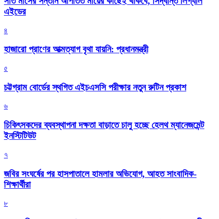
সাত মাসের সন্তান আপাতত মায়ের কাছেই থাকবে, সিদ্ধান্ত লিগ্যাল
এইডের
৪
হাজারো প্রাণের আত্মত্যাগ বৃথা যায়নি: প্রধানমন্ত্রী
৫
চট্টগ্রাম বোর্ডের স্থগিত এইচএসসি পরীক্ষার নতুন রুটিন প্রকাশ
৬
চিকিৎসকদের ব্যবস্থাপনা দক্ষতা বাড়াতে চালু হচ্ছে হেলথ ম্যানেজমেন্ট
ইনস্টিটিউট
৭
জবির সংঘর্ষের পর হাসপাতালে হামলার অভিযোগ, আহত সাংবাদিক-
শিক্ষার্থীরা
৮