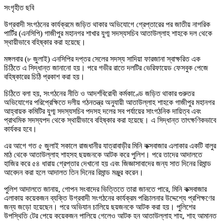
সংগৃহীত ছবি
উগ্রবাদী সংগঠনের কার্যক্রমে জড়িত থাকার অভিযোগে গ্রেপ্তারের পর জাতীয় নাগরিক
পার্টির (এনসিপি) গাজীপুর মহানগর শাখার যুগ্ম সদস্যসচিব আতাউল্লাহ শাহকে দল থেকে
স্থায়ীভাবে বহিষ্কার করা হয়েছে।
মঙ্গলবার (৮ জুলাই) এনসিপির দপ্তর সেলের সদস্য সাদিয়া ফারজানা স্বাক্ষরিত এক
চিঠিতে এ সিদ্ধান্ত জানানো হয়। পরে গভীর রাতে দলটির ভেরিফায়েড ফেসবুক পেজে
বহিষ্কারের চিঠি প্রকাশ করা হয়।
চিঠিতে বলা হয়, সংগঠনের নীতি ও আদর্শবিরোধী কর্মকাণ্ডে জড়িত থাকার গুরুতর
অভিযোগের পরিপ্রেক্ষিতে দলীয় গঠনতন্ত্র অনুযায়ী আতাউল্লাহ শাহকে গাজীপুর মহানগর
আহ্বায়ক কমিটির যুগ্ম সদস্যসচিব পদসহ দলের সব পর্যায়ের সাংগঠনিক দায়িত্ব এবং
প্রাথমিক সদস্যপদ থেকে স্থায়ীভাবে বহিষ্কার করা হয়েছে। এ সিদ্ধান্ত তাৎক্ষণিকভাবে
কার্যকর হবে।
এর আগে গত ৫ জুলাই সকালে রাজধানীর যাত্রাবাড়ীর মিনি কক্সবাজার এলাকার একটি বালুর
মাঠ থেকে আতাউল্লাহ শাহসহ ছয়জনকে আটক করে পুলিশ। পরে তাদের আদালতে
হাজির করে ৫৪ ধারায় গ্রেপ্তার দেখানো হয় এবং জিজ্ঞাসাবাদের জন্য সাত দিনের রিমান্ড
আবেদন করা হলে আদালত তিন দিনের রিমান্ড মঞ্জুর করেন।
পুলিশ আদালতে জানায়, গোপন সংবাদের ভিত্তিতে তারা জানতে পারে, মিনি কক্সবাজার
এলাকায় কয়েকজন ব্যক্তি উগ্রবাদী সংগঠনের কার্যক্রম পরিচালনার উদ্দেশ্যে প্রশিক্ষণের
জন্য জড়ো হয়েছেন। পরে অভিযান চালিয়ে ছয়জনকে আটক করা হয়। পুলিশের
উপস্থিতি টের পেয়ে কয়েকজন পালিয়ে গেলেও আটক হন আতাউল্লাহ শাহ, শাহ আমানত