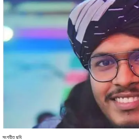
সংগৃহীত ছবি