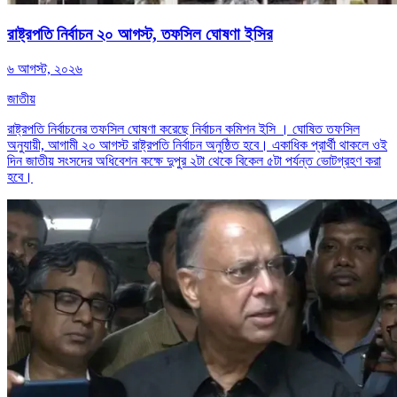
রাষ্ট্রপতি নির্বাচন ২০ আগস্ট, তফসিল ঘোষণা ইসির
৬ আগস্ট, ২০২৬
জাতীয়
রাষ্ট্রপতি নির্বাচনের তফসিল ঘোষণা করেছে নির্বাচন কমিশন ইসি । ঘোষিত তফসিল
অনুযায়ী, আগামী ২০ আগস্ট রাষ্ট্রপতি নির্বাচন অনুষ্ঠিত হবে। একাধিক প্রার্থী থাকলে ওই
দিন জাতীয় সংসদের অধিবেশন কক্ষে দুপুর ২টা থেকে বিকেল ৫টা পর্যন্ত ভোটগ্রহণ করা
হবে।