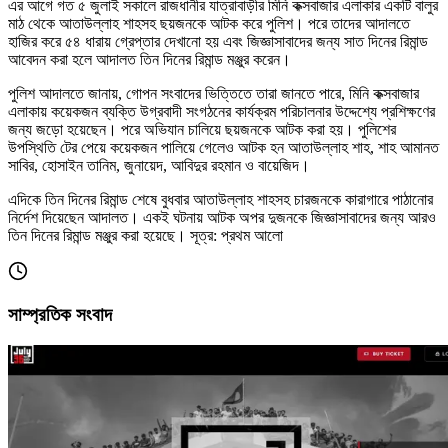
এর আগে গত ৫ জুলাই সকালে রাজধানীর যাত্রাবাড়ীর মিনি কক্সবাজার এলাকার একটি বালুর
মাঠ থেকে আতাউল্লাহ শাহসহ ছয়জনকে আটক করে পুলিশ। পরে তাদের আদালতে
হাজির করে ৫৪ ধারায় গ্রেপ্তার দেখানো হয় এবং জিজ্ঞাসাবাদের জন্য সাত দিনের রিমান্ড
আবেদন করা হলে আদালত তিন দিনের রিমান্ড মঞ্জুর করেন।
পুলিশ আদালতে জানায়, গোপন সংবাদের ভিত্তিতে তারা জানতে পারে, মিনি কক্সবাজার
এলাকায় কয়েকজন ব্যক্তি উগ্রবাদী সংগঠনের কার্যক্রম পরিচালনার উদ্দেশ্যে প্রশিক্ষণের
জন্য জড়ো হয়েছেন। পরে অভিযান চালিয়ে ছয়জনকে আটক করা হয়। পুলিশের
উপস্থিতি টের পেয়ে কয়েকজন পালিয়ে গেলেও আটক হন আতাউল্লাহ শাহ, শাহ আমানত
সাবির, হোসাইন তানিম, জুনায়েদ, আবিদুর রহমান ও বায়েজিদ।
এদিকে তিন দিনের রিমান্ড শেষে বুধবার আতাউল্লাহ শাহসহ চারজনকে কারাগারে পাঠানোর
নির্দেশ দিয়েছেন আদালত। একই ঘটনায় আটক অপর দুজনকে জিজ্ঞাসাবাদের জন্য আরও
তিন দিনের রিমান্ড মঞ্জুর করা হয়েছে। সূত্র: প্রথম আলো
সাম্প্রতিক সংবাদ