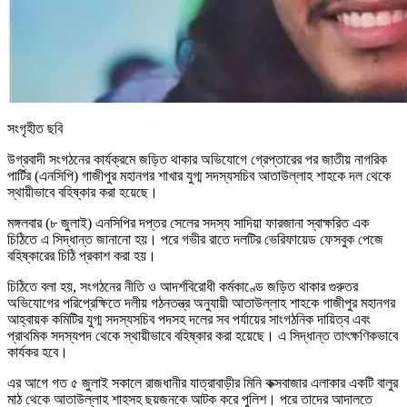
সংগৃহীত ছবি
উগ্রবাদী সংগঠনের কার্যক্রমে জড়িত থাকার অভিযোগে গ্রেপ্তারের পর জাতীয় নাগরিক
পার্টির (এনসিপি) গাজীপুর মহানগর শাখার যুগ্ম সদস্যসচিব আতাউল্লাহ শাহকে দল থেকে
স্থায়ীভাবে বহিষ্কার করা হয়েছে।
মঙ্গলবার (৮ জুলাই) এনসিপির দপ্তর সেলের সদস্য সাদিয়া ফারজানা স্বাক্ষরিত এক
চিঠিতে এ সিদ্ধান্ত জানানো হয়। পরে গভীর রাতে দলটির ভেরিফায়েড ফেসবুক পেজে
বহিষ্কারের চিঠি প্রকাশ করা হয়।
চিঠিতে বলা হয়, সংগঠনের নীতি ও আদর্শবিরোধী কর্মকাণ্ডে জড়িত থাকার গুরুতর
অভিযোগের পরিপ্রেক্ষিতে দলীয় গঠনতন্ত্র অনুযায়ী আতাউল্লাহ শাহকে গাজীপুর মহানগর
আহ্বায়ক কমিটির যুগ্ম সদস্যসচিব পদসহ দলের সব পর্যায়ের সাংগঠনিক দায়িত্ব এবং
প্রাথমিক সদস্যপদ থেকে স্থায়ীভাবে বহিষ্কার করা হয়েছে। এ সিদ্ধান্ত তাৎক্ষণিকভাবে
কার্যকর হবে।
এর আগে গত ৫ জুলাই সকালে রাজধানীর যাত্রাবাড়ীর মিনি কক্সবাজার এলাকার একটি বালুর
মাঠ থেকে আতাউল্লাহ শাহসহ ছয়জনকে আটক করে পুলিশ। পরে তাদের আদালতে