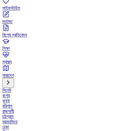
লাইফস্টাইল
মতামত
বিশেষ প্রতিবেদন
শিক্ষা
স্বাস্থ্য
সারাদেশ
সিলেট
রংপুর
খুলনা
বরিশাল
রাজশাহী
চট্টগ্রাম
ময়মনসিংহ
ঢাকা