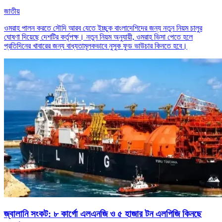
জাতীয়
ওমরাহ পালন করতে সৌদি আরব যেতে ইচ্ছুক বাংলাদেশিদের জন্য নতুন নিয়ম চালুর
ঘোষণা দিয়েছে দেশটির কর্তৃপক্ষ। নতুন নিয়ম অনুযায়ী, ওমরাহ ভিসা পেতে হলে
প্রতিদিনের খাবারের জন্য বাধ্যতামূলকভাবে নুসুক ফুড ভাউচার কিনতে হবে।
জ্বালানি সংকট: ৮ কার্গো এলএনজি ও ৫ হাজার টন এলপিজি কিনছে