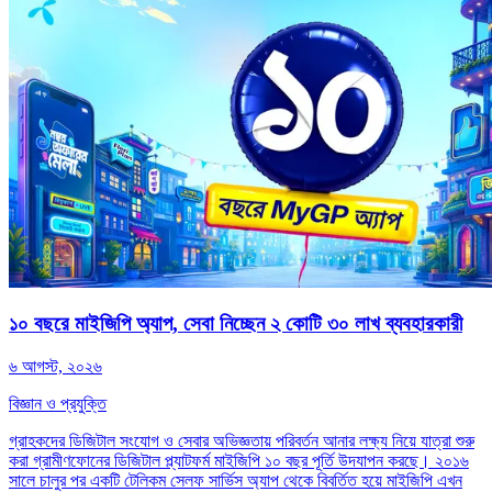
১০ বছরে মাইজিপি অ্যাপ, সেবা নিচ্ছেন ২ কোটি ৩০ লাখ ব্যবহারকারী
৬ আগস্ট, ২০২৬
বিজ্ঞান ও প্রযুক্তি
গ্রাহকদের ডিজিটাল সংযোগ ও সেবার অভিজ্ঞতায় পরিবর্তন আনার লক্ষ্য নিয়ে যাত্রা শুরু
করা গ্রামীণফোনের ডিজিটাল প্ল্যাটফর্ম মাইজিপি ১০ বছর পূর্তি উদযাপন করছে। ২০১৬
সালে চালুর পর একটি টেলিকম সেলফ সার্ভিস অ্যাপ থেকে বিবর্তিত হয়ে মাইজিপি এখন