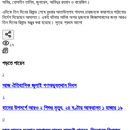
সাবির, হোসাইন তানিম, জুনায়েদ, আবিদুর রহমান ও বায়েজিদ।
এদিকে তিন দিনের রিমান্ড শেষে বুধবার আতাউল্লাহ শাহসহ চারজনকে কারাগারে পাঠানোর
নির্দেশ দিয়েছেন আদালত। একই ঘটনায় আটক অপর দুজনকে জিজ্ঞাসাবাদের জন্য আরও
তিন দিনের রিমান্ড মঞ্জুর করা হয়েছে। সূত্র: প্রথম আলো
২৭
পড়তে পারেন
১
আজ ঐতিহাসিক জুলাই গণঅভ্যুত্থান দিবস
২
হামের উপসর্গে আরও ২ শিশুর মৃত্যু, ২৪ ঘণ্টায় আক্রান্ত ১ হাজার ১৯
৩