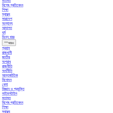
মতামত
বিশেষ প্রতিবেদন
শিক্ষা
স্বাস্থ্য
সারাদেশ
অন্যান্য
আদালত
ধর্ম
ভিন্ন খবর
আরও
প্রবাস
রাজধানী
জাতীয়
অপরাধ
রাজনীতি
অর্থনীতি
আন্তর্জাতিক
বিনোদন
খেলা
বিজ্ঞান ও প্রযুক্তি
লাইফস্টাইল
মতামত
বিশেষ প্রতিবেদন
শিক্ষা
স্বাস্থ্য