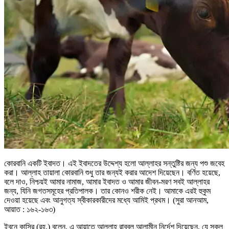
কোরবানি একটি ইবাদত। এই ইবাদতের উদ্দেশ্য হলো আল্লাহর সন্তুষ্টির জন্য পশু জবেহ
করা। আল্লাহ তায়ালা কোরবানি শুধু তার জন্যই করার আদেশ দিয়েছেন। বর্ণিত হয়েছে,
বলে দাও, নিশ্চয়ই আমার নামাজ, আমার ইবাদত ও আমার জীবন-মরণ সবই আল্লাহর
জন্য, যিনি জগতসমূহের প্রতিপালক। তার কোনও শরীক নেই। আমাকে এরই হুকুম
দেওয়া হয়েছে এবং আনুগত্য স্বীকারকারীদের মধ্যে আমিই প্রথম। (সুরা আনআম,
আয়াত : ১৬২-১৬৩)
ইবনে কাসির (রহ.) বলেন, এ আয়াতে আল্লাহ রাব্বুল আলামীন নির্দেশ দিয়েছেন, যে সকল