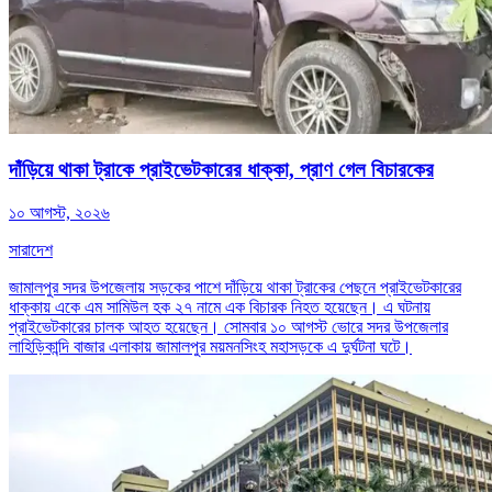
দাঁড়িয়ে থাকা ট্রাকে প্রাইভেটকারের ধাক্কা, প্রাণ গেল বিচারকের
১০ আগস্ট, ২০২৬
সারাদেশ
জামালপুর সদর উপজেলায় সড়কের পাশে দাঁড়িয়ে থাকা ট্রাকের পেছনে প্রাইভেটকারের
ধাক্কায় একে এম সামিউল হক ২৭ নামে এক বিচারক নিহত হয়েছেন। এ ঘটনায়
প্রাইভেটকারের চালক আহত হয়েছেন। সোমবার ১০ আগস্ট ভোরে সদর উপজেলার
লাহিড়িকান্দি বাজার এলাকায় জামালপুর ময়মনসিংহ মহাসড়কে এ দুর্ঘটনা ঘটে।