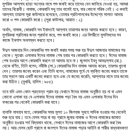
মুশরিক আল্লাহ ছাড়া অন্যের নামে পশু জবাই করে তাদের যেন জানিয়ে দেওয়া হয়, আমরা
তাদের বিরোধী। নামাজ, কোরবানি শুধু তার নামেই হবে, যার কোনো শরিক নেই। এ কথাই
আল্লাহ তায়ালা সূরা কাউসারে বলেছেন, তোমার প্রতিপালকের উদ্দেশ্যে সালাত আদায়
করো ও পশু কোরবানি করো। (সুরা কাউসার, আয়াত : ২)
অর্থাৎ, নামাজ, কোরবানি সব ইবাদতই আল্লাহ তায়ালার জন্য আদায় করতে হবে। কারণ,
মুশরিকরা প্রতিমার জন্য প্রার্থনা করে, পশু জবাই করে। এর বিপরীতে মুসলিমদের সব
কাজে ইখলাস অবলম্বন করতে হবে।
ঈদুল আজহার দিন কোরবানির পশু জবাই করার সময় শুরু হয় ঈদুল আজহার নামাজের পর
থেকে। সুতরাং এলাকার ঈদের নামাজ শেষ হবার পর কোরবানি করতে হবে। ঈদের নামাজ
শেষ হওয়ার আগে কোরবানি করলে তা আদায় হবে না। জুনদাব ইবনু আবদুল্লাহ (রা.)
থেকে বর্ণিত, তিনি বলেন, নবীজি (সা.) কোরবানির দিন নামাজ আদায় করেন, তারপর খুতবা
দেন। তারপর জবেহ করেন এবং তিনি বলেন, নামাজের পূর্বে যে ব্যক্তি জবেহ করবে তাকে
তার স্থলে আর একটি জবেহ করতে হবে এবং যে জবেহ করেনি, আল্লাহর নামে তার জবেহ
করা উচিত। (বুখারি, হাদিস : ৯৮৫)
তবে যদি এমন কোন প্রত্যন্ত গ্রাম হয় যেখানে ঈদের নামাজ অনুষ্ঠিত হয় না বা এমন
কোনো এলাকা হয় যে এলাকায় ঈদের নামাজ পড়া বৈধ নয় এমন এলাকায় ঈদের দিন
ফজরের পর থেকেই কোরবানি করা যাবে।
হানাফি মাযহাব মতে, কোরবানির সময় মূলত ১০ জিলহজ সুবহে সাদিক হওয়ার পর থেকেই
শুরু হয়ে যায়। তবে যেসব শহর বা বড় গ্রামে জুমার নামাজ ও ঈদের নামাজের জামাত
অনুষ্ঠিত হওয়ার শর্ত বিদ্যমান থাকে, সেখানে ঈদের নামাজের আগে কোরবানি করা বৈধ
নয়। আর যেসব ছোট গ্রামে বা জনপদে ঈদের নামাজ পড়ার আইনি বা শারীয় বাধ্যবাধকতা