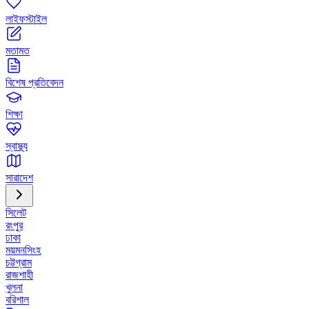
লাইফস্টাইল
মতামত
বিশেষ প্রতিবেদন
শিক্ষা
স্বাস্থ্য
সারাদেশ
সিলেট
রংপুর
ঢাকা
ময়মনসিংহ
চট্টগ্রাম
রাজশাহী
খুলনা
বরিশাল