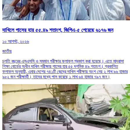
দাখিলে পাসের হার ৫৫.৪৯ শতাংশ, জিপিএ-৫ পেয়েছে ৬১৭৬ জন
১০ আগস্ট, ২০২৬
জাতীয়
চলতি বছরের এসএসসি ও সমমান পরীক্ষার ফলাফল প্রকাশ করা হয়েছে। এতে মাদরাসা
শিক্ষা বোর্ডের অধীন দাখিল পরীক্ষায় পাসের হার ৫৫ দশমিক ৪৯ শতাংশ। প্রকাশিত
ফলাফল অনুযায়ী, এবার দেশের ৭৪১টি কেন্দ্রে দাখিল পরীক্ষায় অংশ নেয় ২ লাখ ৯৬ হাজার
৯৮২ জন পরীক্ষার্থী। তাদের মধ্যে পাস করেছে ১ লাখ ৬৪ হাজার ৭৯৭ জন।