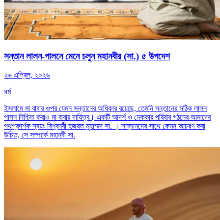
সন্তান লালন-পালনে মেনে চলুন মহানবীর (সা.) ৫ উপদেশ
২৬ এপ্রিল, ২০২৬
ধর্ম
ইসলামে মা বাবার ওপর যেমন সন্তানের অধিকার রয়েছে, তেমনি সন্তানের সঠিক লালন
পালন নিশ্চিত করাও মা বাবার দায়িত্ব। একটি আদর্শ ও নেককার পরিবার গঠনের আমাদের
পথপ্রদর্শক স্বয়ং বিশ্বনবী হজরত মুহাম্মদ সা. । সন্তানদের সাথে কেমন আচরণ করা
উচিত, সে সম্পর্কে মহানবী সা.