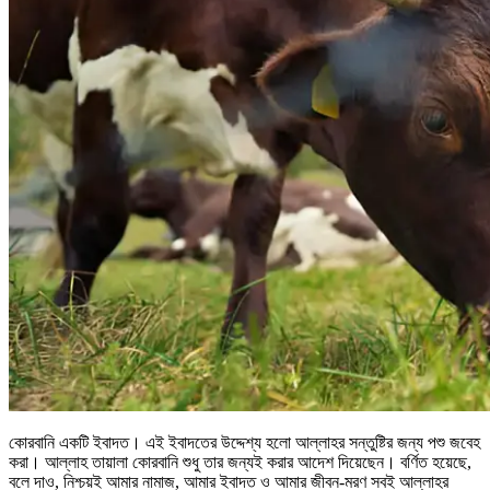
কোরবানি একটি ইবাদত। এই ইবাদতের উদ্দেশ্য হলো আল্লাহর সন্তুষ্টির জন্য পশু জবেহ
করা। আল্লাহ তায়ালা কোরবানি শুধু তার জন্যই করার আদেশ দিয়েছেন। বর্ণিত হয়েছে,
বলে দাও, নিশ্চয়ই আমার নামাজ, আমার ইবাদত ও আমার জীবন-মরণ সবই আল্লাহর