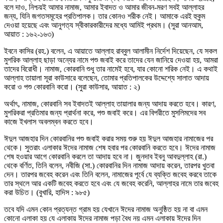
বলে দাও, নিশ্চয়ই আমার নামাজ, আমার ইবাদত ও আমার জীবন-মরণ সবই আল্লাহর
জন্য, যিনি জগতসমূহের প্রতিপালক। তার কোনও শরীক নেই। আমাকে এরই হুকুম
দেওয়া হয়েছে এবং আনুগত্য স্বীকারকারীদের মধ্যে আমিই প্রথম। (সুরা আনআম,
আয়াত : ১৬২-১৬৩)
ইবনে কাসির (রহ.) বলেন, এ আয়াতে আল্লাহ রাব্বুল আলামীন নির্দেশ দিয়েছেন, যে সকল
মুশরিক আল্লাহ ছাড়া অন্যের নামে পশু জবাই করে তাদের যেন জানিয়ে দেওয়া হয়, আমরা
তাদের বিরোধী। নামাজ, কোরবানি শুধু তার নামেই হবে, যার কোনো শরিক নেই। এ কথাই
আল্লাহ তায়ালা সূরা কাউসারে বলেছেন, তোমার প্রতিপালকের উদ্দেশ্যে সালাত আদায়
করো ও পশু কোরবানি করো। (সুরা কাউসার, আয়াত : ২)
অর্থাৎ, নামাজ, কোরবানি সব ইবাদতই আল্লাহ তায়ালার জন্য আদায় করতে হবে। কারণ,
মুশরিকরা প্রতিমার জন্য প্রার্থনা করে, পশু জবাই করে। এর বিপরীতে মুসলিমদের সব
কাজে ইখলাস অবলম্বন করতে হবে।
ঈদুল আজহার দিন কোরবানির পশু জবাই করার সময় শুরু হয় ঈদুল আজহার নামাজের পর
থেকে। সুতরাং এলাকার ঈদের নামাজ শেষ হবার পর কোরবানি করতে হবে। ঈদের নামাজ
শেষ হওয়ার আগে কোরবানি করলে তা আদায় হবে না। জুনদাব ইবনু আবদুল্লাহ (রা.)
থেকে বর্ণিত, তিনি বলেন, নবীজি (সা.) কোরবানির দিন নামাজ আদায় করেন, তারপর খুতবা
দেন। তারপর জবেহ করেন এবং তিনি বলেন, নামাজের পূর্বে যে ব্যক্তি জবেহ করবে তাকে
তার স্থলে আর একটি জবেহ করতে হবে এবং যে জবেহ করেনি, আল্লাহর নামে তার জবেহ
করা উচিত। (বুখারি, হাদিস : ৯৮৫)
তবে যদি এমন কোন প্রত্যন্ত গ্রাম হয় যেখানে ঈদের নামাজ অনুষ্ঠিত হয় না বা এমন
কোনো এলাকা হয় যে এলাকায় ঈদের নামাজ পড়া বৈধ নয় এমন এলাকায় ঈদের দিন