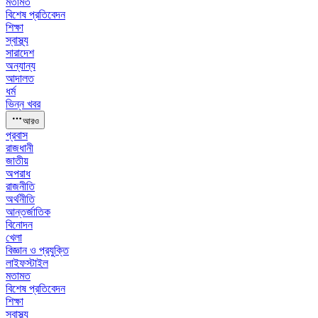
মতামত
বিশেষ প্রতিবেদন
শিক্ষা
স্বাস্থ্য
সারাদেশ
অন্যান্য
আদালত
ধর্ম
ভিন্ন খবর
আরও
প্রবাস
রাজধানী
জাতীয়
অপরাধ
রাজনীতি
অর্থনীতি
আন্তর্জাতিক
বিনোদন
খেলা
বিজ্ঞান ও প্রযুক্তি
লাইফস্টাইল
মতামত
বিশেষ প্রতিবেদন
শিক্ষা
স্বাস্থ্য