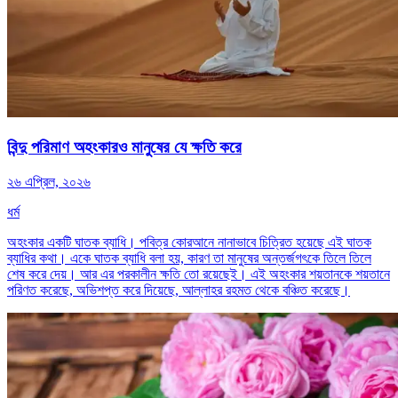
বিন্দু পরিমাণ অহংকারও মানুষের যে ক্ষতি করে
২৬ এপ্রিল, ২০২৬
ধর্ম
অহংকার একটি ঘাতক ব্যাধি। পবিত্র কোরআনে নানাভাবে চিত্রিত হয়েছে এই ঘাতক
ব্যাধির কথা। একে ঘাতক ব্যাধি বলা হয়, কারণ তা মানুষের অন্তর্জগৎকে তিলে তিলে
শেষ করে দেয়। আর এর পরকালীন ক্ষতি তো রয়েছেই। এই অহংকার শয়তানকে শয়তানে
পরিণত করেছে, অভিশপ্ত করে দিয়েছে, আল্লাহর রহমত থেকে বঞ্চিত করেছে।