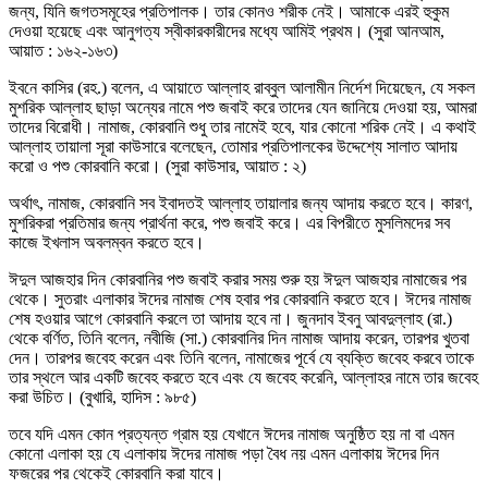
জন্য, যিনি জগতসমূহের প্রতিপালক। তার কোনও শরীক নেই। আমাকে এরই হুকুম
দেওয়া হয়েছে এবং আনুগত্য স্বীকারকারীদের মধ্যে আমিই প্রথম। (সুরা আনআম,
আয়াত : ১৬২-১৬৩)
ইবনে কাসির (রহ.) বলেন, এ আয়াতে আল্লাহ রাব্বুল আলামীন নির্দেশ দিয়েছেন, যে সকল
মুশরিক আল্লাহ ছাড়া অন্যের নামে পশু জবাই করে তাদের যেন জানিয়ে দেওয়া হয়, আমরা
তাদের বিরোধী। নামাজ, কোরবানি শুধু তার নামেই হবে, যার কোনো শরিক নেই। এ কথাই
আল্লাহ তায়ালা সূরা কাউসারে বলেছেন, তোমার প্রতিপালকের উদ্দেশ্যে সালাত আদায়
করো ও পশু কোরবানি করো। (সুরা কাউসার, আয়াত : ২)
অর্থাৎ, নামাজ, কোরবানি সব ইবাদতই আল্লাহ তায়ালার জন্য আদায় করতে হবে। কারণ,
মুশরিকরা প্রতিমার জন্য প্রার্থনা করে, পশু জবাই করে। এর বিপরীতে মুসলিমদের সব
কাজে ইখলাস অবলম্বন করতে হবে।
ঈদুল আজহার দিন কোরবানির পশু জবাই করার সময় শুরু হয় ঈদুল আজহার নামাজের পর
থেকে। সুতরাং এলাকার ঈদের নামাজ শেষ হবার পর কোরবানি করতে হবে। ঈদের নামাজ
শেষ হওয়ার আগে কোরবানি করলে তা আদায় হবে না। জুনদাব ইবনু আবদুল্লাহ (রা.)
থেকে বর্ণিত, তিনি বলেন, নবীজি (সা.) কোরবানির দিন নামাজ আদায় করেন, তারপর খুতবা
দেন। তারপর জবেহ করেন এবং তিনি বলেন, নামাজের পূর্বে যে ব্যক্তি জবেহ করবে তাকে
তার স্থলে আর একটি জবেহ করতে হবে এবং যে জবেহ করেনি, আল্লাহর নামে তার জবেহ
করা উচিত। (বুখারি, হাদিস : ৯৮৫)
তবে যদি এমন কোন প্রত্যন্ত গ্রাম হয় যেখানে ঈদের নামাজ অনুষ্ঠিত হয় না বা এমন
কোনো এলাকা হয় যে এলাকায় ঈদের নামাজ পড়া বৈধ নয় এমন এলাকায় ঈদের দিন
ফজরের পর থেকেই কোরবানি করা যাবে।