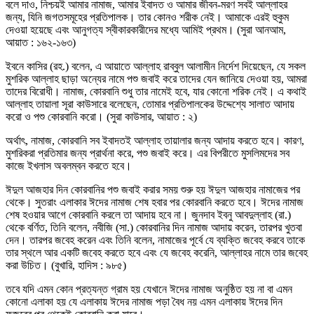
বলে দাও, নিশ্চয়ই আমার নামাজ, আমার ইবাদত ও আমার জীবন-মরণ সবই আল্লাহর
জন্য, যিনি জগতসমূহের প্রতিপালক। তার কোনও শরীক নেই। আমাকে এরই হুকুম
দেওয়া হয়েছে এবং আনুগত্য স্বীকারকারীদের মধ্যে আমিই প্রথম। (সুরা আনআম,
আয়াত : ১৬২-১৬৩)
ইবনে কাসির (রহ.) বলেন, এ আয়াতে আল্লাহ রাব্বুল আলামীন নির্দেশ দিয়েছেন, যে সকল
মুশরিক আল্লাহ ছাড়া অন্যের নামে পশু জবাই করে তাদের যেন জানিয়ে দেওয়া হয়, আমরা
তাদের বিরোধী। নামাজ, কোরবানি শুধু তার নামেই হবে, যার কোনো শরিক নেই। এ কথাই
আল্লাহ তায়ালা সূরা কাউসারে বলেছেন, তোমার প্রতিপালকের উদ্দেশ্যে সালাত আদায়
করো ও পশু কোরবানি করো। (সুরা কাউসার, আয়াত : ২)
অর্থাৎ, নামাজ, কোরবানি সব ইবাদতই আল্লাহ তায়ালার জন্য আদায় করতে হবে। কারণ,
মুশরিকরা প্রতিমার জন্য প্রার্থনা করে, পশু জবাই করে। এর বিপরীতে মুসলিমদের সব
কাজে ইখলাস অবলম্বন করতে হবে।
ঈদুল আজহার দিন কোরবানির পশু জবাই করার সময় শুরু হয় ঈদুল আজহার নামাজের পর
থেকে। সুতরাং এলাকার ঈদের নামাজ শেষ হবার পর কোরবানি করতে হবে। ঈদের নামাজ
শেষ হওয়ার আগে কোরবানি করলে তা আদায় হবে না। জুনদাব ইবনু আবদুল্লাহ (রা.)
থেকে বর্ণিত, তিনি বলেন, নবীজি (সা.) কোরবানির দিন নামাজ আদায় করেন, তারপর খুতবা
দেন। তারপর জবেহ করেন এবং তিনি বলেন, নামাজের পূর্বে যে ব্যক্তি জবেহ করবে তাকে
তার স্থলে আর একটি জবেহ করতে হবে এবং যে জবেহ করেনি, আল্লাহর নামে তার জবেহ
করা উচিত। (বুখারি, হাদিস : ৯৮৫)
তবে যদি এমন কোন প্রত্যন্ত গ্রাম হয় যেখানে ঈদের নামাজ অনুষ্ঠিত হয় না বা এমন
কোনো এলাকা হয় যে এলাকায় ঈদের নামাজ পড়া বৈধ নয় এমন এলাকায় ঈদের দিন