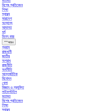
মতামত
বিশেষ প্রতিবেদন
শিক্ষা
স্বাস্থ্য
সারাদেশ
অন্যান্য
আদালত
ধর্ম
ভিন্ন খবর
আরও
প্রবাস
রাজধানী
জাতীয়
অপরাধ
রাজনীতি
অর্থনীতি
আন্তর্জাতিক
বিনোদন
খেলা
বিজ্ঞান ও প্রযুক্তি
লাইফস্টাইল
মতামত
বিশেষ প্রতিবেদন
শিক্ষা
স্বাস্থ্য