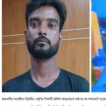
রাজধানীর পল্লবীতে দ্বিতীয় শ্রেণির শিক্ষার্থী রামিসা আক্তারকে ধর্ষণের পর গলাকেটে 