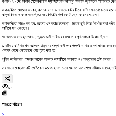
বুধবার (২০ মে) ঢাকার মেট্রোপলিটন ম্যাজিস্ট্রেট আমিনুল ইসলাম জুনাইদের আদালতে ফৌ
জবানবন্দিতে সোহেল জানান, গত ১৯ মে সকাল সাড়ে ৯টার দিকে রামিসা ঘর থেকে বের হলে তার
ধাক্কা দিতে থাকলে আতঙ্কিত হয়ে শিশুটির গলা কেটে হত্যা করেন সোহেল।
জবানবন্দিতে আরও বলা হয়, মরদেহ গুম করার উদ্দেশ্যে ধারালো ছুরি দিয়ে শিশুটির মাথা 
পালিয়ে যান সোহেল।
আদালতকে সোহেল জানান, ভুক্তভোগী পরিবারের সঙ্গে তার পূর্ব কোনো বিরোধ ছিল না।
এ ঘটনায় রামিসার বাবা আবদুল হান্নান মোল্লা বাদী হয়ে পল্লবী থানায় মামলা দায়ের কর
এলাকা থেকে সোহেলকে গ্রেপ্তার করা হয়।
পুলিশ জানিয়েছে, মামলার আরেক অজ্ঞাত আসামিকে শনাক্ত ও গ্রেপ্তারের চেষ্টা চলছে।
এর আগে সোহরাওয়ার্দী মেডিকেল কলেজ হাসপাতালে ময়নাতদন্ত শেষে রামিসার মরদেহ পরি
৯৭
পড়তে পারেন
১