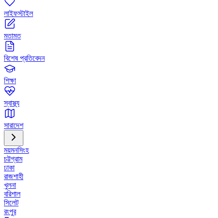
লাইফস্টাইল
মতামত
বিশেষ প্রতিবেদন
শিক্ষা
স্বাস্থ্য
সারাদেশ
ময়মনসিংহ
চট্টগ্রাম
ঢাকা
রাজশাহী
খুলনা
বরিশাল
সিলেট
রংপুর