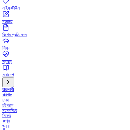
লাইফস্টাইল
মতামত
বিশেষ প্রতিবেদন
শিক্ষা
স্বাস্থ্য
সারাদেশ
রাজশাহী
বরিশাল
ঢাকা
চট্টগ্রাম
ময়মনসিংহ
সিলেট
রংপুর
খুলনা