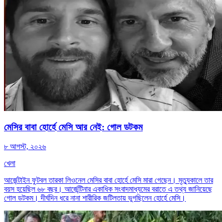
মেসির বাবা হোর্হে মেসি আর নেই: গোল ডটকম
৮ আগস্ট, ২০২৬
খেলা
আর্জেন্টাইন ফুটবল তারকা লিওনেল মেসির বাবা হোর্হে মেসি মারা গেছেন। মৃত্যুকালে তার
বয়স হয়েছিল ৬৮ বছর। আর্জেন্টিনার একাধিক সংবাদমাধ্যমের বরাতে এ তথ্য জানিয়েছে
গোল ডটকম। দীর্ঘদিন ধরে নানা শারীরিক জটিলতায় ভুগছিলেন হোর্হে মেসি।