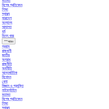
মতামত
বিশেষ প্রতিবেদন
শিক্ষা
স্বাস্থ্য
সারাদেশ
অন্যান্য
আদালত
ধর্ম
ভিন্ন খবর
আরও
প্রবাস
রাজধানী
জাতীয়
অপরাধ
রাজনীতি
অর্থনীতি
আন্তর্জাতিক
বিনোদন
খেলা
বিজ্ঞান ও প্রযুক্তি
লাইফস্টাইল
মতামত
বিশেষ প্রতিবেদন
শিক্ষা
স্বাস্থ্য