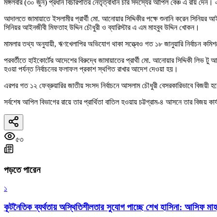
মঙ্গলবার (৩০ জুন) প্রধান বিচারপতির নেতৃত্বাধীন চার সদস্যের আপিল বেঞ্চ এ রায় দেন
আদালতে জামায়াতে ইসলামীর প্রার্থী মো. আনোয়ার সিদ্দিকীর পক্ষে শুনানি করেন সিনিয়র 
সিনিয়র আইনজীবী মিফতাহ উদ্দিন চৌধুরী ও ব্যারিস্টার এ এম মাহবুব উদ্দিন খোকন।
মামলার তথ্য অনুযায়ী, ঋণখেলাপির অভিযোগ থাকা সত্ত্বেও গত ১৮ জানুয়ারি নির্বাচন কম
পরবর্তীতে হাইকোর্টের আদেশের বিরুদ্ধে জামায়াতের প্রার্থী মো. আনোয়ার সিদ্দিকী লিভ টু
হওয়া পর্যন্ত নির্বাচনের ফলাফল প্রকাশ স্থগিত রাখার আদেশ দেওয়া হয়।
এরপর গত ১২ ফেব্রুয়ারির জাতীয় সংসদ নির্বাচনে আসলাম চৌধুরী বেসরকারিভাবে বিজয়ী 
সর্বশেষ আপিল বিভাগের রায়ে তার প্রার্থিতা বাতিল হওয়ায় চট্টগ্রাম-৪ আসনে তার বিজয়
৫৩
পড়তে পারেন
১
কূটনৈতিক ব্যর্থতায় অস্থিতিশীলতার সুযোগ পাচ্ছে শেখ হাসিনা: আসিফ মাহ