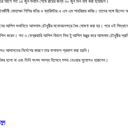
। এর আগে গত ১৫ জুন শুনানি শেষে রায়ের জন্য ৩০ জুন দিন ধার্য করা হয়েছিল।
আইনজীবী মোহাম্মদ শিশির মনির ও ব্যারিস্টার এ এস এম শাহরিয়ার কবির। তাদের সঙ্গে ছিলে
িশনের আপিল শুনানিতে আসলাম চৌধুরীর মনোনয়নপত্র বৈধ ঘোষণা করা হয়। পরে ওই সিদ্ধান্তের
 আপিল করেন। গত ৩ ফেব্রুয়ারি আপিল বিভাগ লিভ টু আপিল মঞ্জুর করে আসলাম চৌধুরীর প্রার্থিত
হলেও আদালতের নির্দেশের কারণে তার ফলাফল প্রকাশ করা হয়নি।
 কার্যকর হলো না এবং তিনি সংসদ সদস্য হিসেবে শপথ নেওয়ার সুযোগও হারালেন।
মুদ