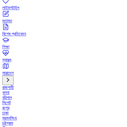
লাইফস্টাইল
মতামত
বিশেষ প্রতিবেদন
শিক্ষা
স্বাস্থ্য
সারাদেশ
রাজশাহী
খুলনা
বরিশাল
সিলেট
রংপুর
ঢাকা
ময়মনসিংহ
চট্টগ্রাম