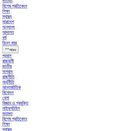
মতামত
বিশেষ প্রতিবেদন
শিক্ষা
স্বাস্থ্য
সারাদেশ
অন্যান্য
আদালত
ধর্ম
ভিন্ন খবর
আরও
প্রবাস
রাজধানী
জাতীয়
অপরাধ
রাজনীতি
অর্থনীতি
আন্তর্জাতিক
বিনোদন
খেলা
বিজ্ঞান ও প্রযুক্তি
লাইফস্টাইল
মতামত
বিশেষ প্রতিবেদন
শিক্ষা
স্বাস্থ্য