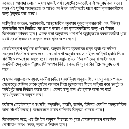
করেছে। আলাদা কোনো অ্যাপ ছাড়াই এখন চ্যাটের ভেতরেই বার্তা অনুবাদ করা যাবে।
নতুন এই সুবিধা অ্যান্ড্রয়েড ও আইওএস-উভয় প্ল্যাটফর্মেই ধাপে ধাপে ব্যবহারকারীদের
জন্য উন্মুক্ত করা হচ্ছে।
সংশ্লিষ্টরা বলছেন, ভ্রমণকারী, আন্তর্জাতিক ব্যবসায় যুক্ত ব্যবহারকারী এবং বিভিন্ন
ভাষাভাষীর সঙ্গে নিয়মিত যোগাযোগ করেন-এমন ব্যবহারকারীদের জন্য এই ফিচার
বিশেষভাবে কার্যকর হবে। একক বার্তা অনুবাদের পাশাপাশি অ্যান্ড্রয়েড ব্যবহারকারীরা পুরো
চ্যাট স্বয়ংক্রিয়ভাবে অনুবাদ করার সুবিধাও পাচ্ছেন।
হোয়াটসঅ্যাপ কর্তৃপক্ষ জানিয়েছে, অনুবাদ ফিচার ব্যবহারের জন্য অ্যাপের সর্বশেষ
সংস্করণ ইনস্টল থাকতে হবে। কোনো বার্তা অনুবাদ করতে চাইলে সংশ্লিষ্ট চ্যাটে গিয়ে
বার্তাটিতে লং-প্রেস করতে হবে। এরপর অ্যান্ড্রয়েডে তিন ডট মেনু বা আইওএসে
কনটেক্সট মেনু থেকে ‘ট্রান্সলেট’ অপশন নির্বাচন করলেই মূল বার্তার নিচে অনুবাদ দেখা
যাবে।
এ ছাড়া অ্যান্ড্রয়েড ব্যবহারকারীরা চাইলে স্বয়ংক্রিয় অনুবাদ ফিচার চালু করতে পারবেন।
সেক্ষেত্রে সেটিংস থেকে চ্যাটস অপশনে গিয়ে ট্রান্সলেশন ফিচার সক্রিয় করে ইনপুট ও
আউটপুট ভাষা নির্ধারণ করতে হবে। একবার চালু হলে ওই চ্যাটে আসা সব বার্তা
স্বয়ংক্রিয়ভাবে অনুবাদ হবে।
বর্তমানে হোয়াটসঅ্যাপ ইংরেজি, স্প্যানিশ, ফরাসি, জার্মান, হিন্দিসহ একাধিক আন্তর্জাতিক
ভাষা সাপোর্ট করছে। অঞ্চলভেদে ভাষার তালিকায় ভিন্নতা থাকতে পারে।
বিশেষজ্ঞদের মতে, এই বিল্ট-ইন অনুবাদ ফিচারের মাধ্যমে হোয়াটসঅ্যাপে বহুভাষিক
যোগাযোগ আরও সহজ, দ্রুত ও নিরাপদ হবে।