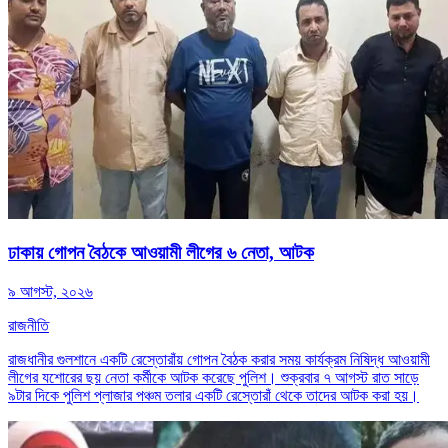
ঢাকায় গোপন বৈঠকে আওয়ামী লীগের ৬ নেতা, আটক
৯ আগস্ট, ২০২৬
রাজনীতি
রাজধানীর গুলশানে একটি রেস্তোরাঁয় গোপন বৈঠক করার সময় কার্যক্রম নিষিদ্ধ আওয়ামী
লীগের যশোরের ছয় নেতা কর্মীকে আটক করেছে পুলিশ। শুক্রবার ৭ আগস্ট রাত সাড়ে
৯টার দিকে পুলিশ প্লাজার পঞ্চম তলার একটি রেস্তোরাঁ থেকে তাদের আটক করা হয়।