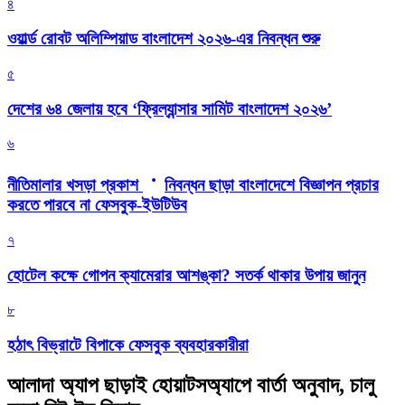
৪
ওয়ার্ল্ড রোবট অলিম্পিয়াড বাংলাদেশ ২০২৬-এর নিবন্ধন শুরু
৫
দেশের ৬৪ জেলায় হবে ‘ফ্রিল্যান্সার সামিট বাংলাদেশ ২০২৬’
৬
নীতিমালার খসড়া প্রকাশ
নিবন্ধন ছাড়া বাংলাদেশে বিজ্ঞাপন প্রচার
করতে পারবে না ফেসবুক-ইউটিউব
৭
হোটেল কক্ষে গোপন ক্যামেরার আশঙ্কা? সতর্ক থাকার উপায় জানুন
৮
হঠাৎ বিভ্রাটে বিপাকে ফেসবুক ব্যবহারকারীরা
আলাদা অ্যাপ ছাড়াই হোয়াটসঅ্যাপে বার্তা অনুবাদ, চালু