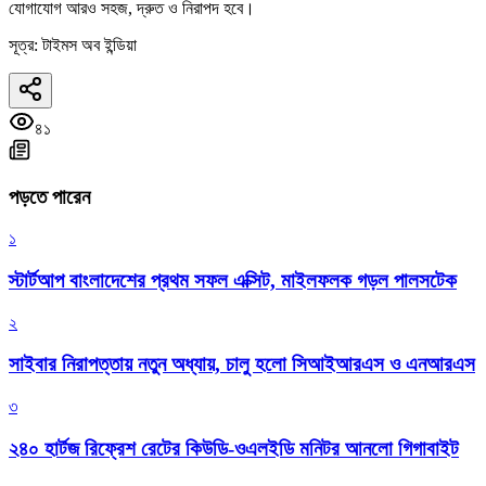
যোগাযোগ আরও সহজ, দ্রুত ও নিরাপদ হবে।
সূত্র: টাইমস অব ইন্ডিয়া
৪১
পড়তে পারেন
১
স্টার্টআপ বাংলাদেশের প্রথম সফল এক্সিট, মাইলফলক গড়ল পালসটেক
২
সাইবার নিরাপত্তায় নতুন অধ্যায়, চালু হলো সিআইআরএস ও এনআরএস
৩
২৪০ হার্টজ রিফ্রেশ রেটের কিউডি-ওএলইডি মনিটর আনলো গিগাবাইট