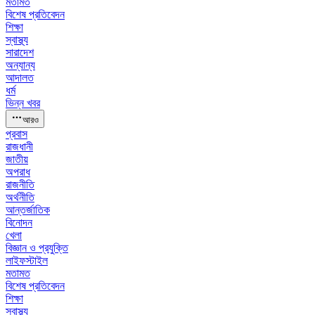
মতামত
বিশেষ প্রতিবেদন
শিক্ষা
স্বাস্থ্য
সারাদেশ
অন্যান্য
আদালত
ধর্ম
ভিন্ন খবর
আরও
প্রবাস
রাজধানী
জাতীয়
অপরাধ
রাজনীতি
অর্থনীতি
আন্তর্জাতিক
বিনোদন
খেলা
বিজ্ঞান ও প্রযুক্তি
লাইফস্টাইল
মতামত
বিশেষ প্রতিবেদন
শিক্ষা
স্বাস্থ্য