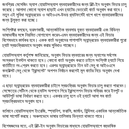
জনপ্রিয় মেসেজিং অ্যাপ হোয়াটসঅ্যাপ ব্যবহারকারীদের জন্য বিল্ট-ইন অনুবাদ ফিচার চালু
করেছে। আলাদা কোনো অ্যাপ ছাড়াই এখন চ্যাটের ভেতরেই বার্তা অনুবাদ করা যাবে।
নতুন এই সুবিধা অ্যান্ড্রয়েড ও আইওএস-উভয় প্ল্যাটফর্মেই ধাপে ধাপে ব্যবহারকারীদের
জন্য উন্মুক্ত করা হচ্ছে।
সংশ্লিষ্টরা বলছেন, ভ্রমণকারী, আন্তর্জাতিক ব্যবসায় যুক্ত ব্যবহারকারী এবং বিভিন্ন
ভাষাভাষীর সঙ্গে নিয়মিত যোগাযোগ করেন-এমন ব্যবহারকারীদের জন্য এই ফিচার
বিশেষভাবে কার্যকর হবে। একক বার্তা অনুবাদের পাশাপাশি অ্যান্ড্রয়েড ব্যবহারকারীরা পুরো
চ্যাট স্বয়ংক্রিয়ভাবে অনুবাদ করার সুবিধাও পাচ্ছেন।
হোয়াটসঅ্যাপ কর্তৃপক্ষ জানিয়েছে, অনুবাদ ফিচার ব্যবহারের জন্য অ্যাপের সর্বশেষ
সংস্করণ ইনস্টল থাকতে হবে। কোনো বার্তা অনুবাদ করতে চাইলে সংশ্লিষ্ট চ্যাটে গিয়ে
বার্তাটিতে লং-প্রেস করতে হবে। এরপর অ্যান্ড্রয়েডে তিন ডট মেনু বা আইওএসে
কনটেক্সট মেনু থেকে ‘ট্রান্সলেট’ অপশন নির্বাচন করলেই মূল বার্তার নিচে অনুবাদ দেখা
যাবে।
এ ছাড়া অ্যান্ড্রয়েড ব্যবহারকারীরা চাইলে স্বয়ংক্রিয় অনুবাদ ফিচার চালু করতে পারবেন।
সেক্ষেত্রে সেটিংস থেকে চ্যাটস অপশনে গিয়ে ট্রান্সলেশন ফিচার সক্রিয় করে ইনপুট ও
আউটপুট ভাষা নির্ধারণ করতে হবে। একবার চালু হলে ওই চ্যাটে আসা সব বার্তা
স্বয়ংক্রিয়ভাবে অনুবাদ হবে।
বর্তমানে হোয়াটসঅ্যাপ ইংরেজি, স্প্যানিশ, ফরাসি, জার্মান, হিন্দিসহ একাধিক আন্তর্জাতিক
ভাষা সাপোর্ট করছে। অঞ্চলভেদে ভাষার তালিকায় ভিন্নতা থাকতে পারে।
বিশেষজ্ঞদের মতে, এই বিল্ট-ইন অনুবাদ ফিচারের মাধ্যমে হোয়াটসঅ্যাপে বহুভাষিক