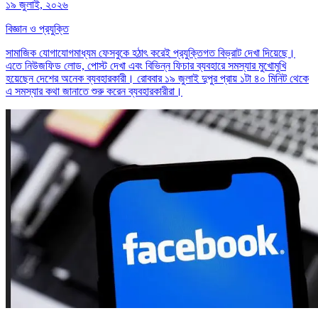
১৯ জুলাই, ২০২৬
বিজ্ঞান ও প্রযুক্তি
সামাজিক যোগাযোগমাধ্যম ফেসবুকে হঠাৎ করেই প্রযুক্তিগত বিভ্রাট দেখা দিয়েছে।
এতে নিউজফিড লোড, পোস্ট দেখা এবং বিভিন্ন ফিচার ব্যবহারে সমস্যার মুখোমুখি
হয়েছেন দেশের অনেক ব্যবহারকারী। রোববার ১৯ জুলাই দুপুর প্রায় ১টা ৪০ মিনিট থেকে
এ সমস্যার কথা জানাতে শুরু করেন ব্যবহারকারীরা।