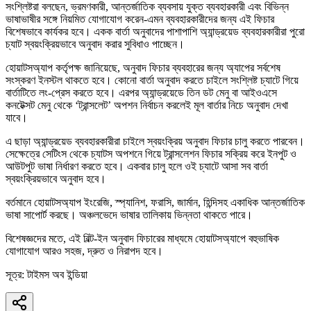
সংশ্লিষ্টরা বলছেন, ভ্রমণকারী, আন্তর্জাতিক ব্যবসায় যুক্ত ব্যবহারকারী এবং বিভিন্ন
ভাষাভাষীর সঙ্গে নিয়মিত যোগাযোগ করেন-এমন ব্যবহারকারীদের জন্য এই ফিচার
বিশেষভাবে কার্যকর হবে। একক বার্তা অনুবাদের পাশাপাশি অ্যান্ড্রয়েড ব্যবহারকারীরা পুরো
চ্যাট স্বয়ংক্রিয়ভাবে অনুবাদ করার সুবিধাও পাচ্ছেন।
হোয়াটসঅ্যাপ কর্তৃপক্ষ জানিয়েছে, অনুবাদ ফিচার ব্যবহারের জন্য অ্যাপের সর্বশেষ
সংস্করণ ইনস্টল থাকতে হবে। কোনো বার্তা অনুবাদ করতে চাইলে সংশ্লিষ্ট চ্যাটে গিয়ে
বার্তাটিতে লং-প্রেস করতে হবে। এরপর অ্যান্ড্রয়েডে তিন ডট মেনু বা আইওএসে
কনটেক্সট মেনু থেকে ‘ট্রান্সলেট’ অপশন নির্বাচন করলেই মূল বার্তার নিচে অনুবাদ দেখা
যাবে।
এ ছাড়া অ্যান্ড্রয়েড ব্যবহারকারীরা চাইলে স্বয়ংক্রিয় অনুবাদ ফিচার চালু করতে পারবেন।
সেক্ষেত্রে সেটিংস থেকে চ্যাটস অপশনে গিয়ে ট্রান্সলেশন ফিচার সক্রিয় করে ইনপুট ও
আউটপুট ভাষা নির্ধারণ করতে হবে। একবার চালু হলে ওই চ্যাটে আসা সব বার্তা
স্বয়ংক্রিয়ভাবে অনুবাদ হবে।
বর্তমানে হোয়াটসঅ্যাপ ইংরেজি, স্প্যানিশ, ফরাসি, জার্মান, হিন্দিসহ একাধিক আন্তর্জাতিক
ভাষা সাপোর্ট করছে। অঞ্চলভেদে ভাষার তালিকায় ভিন্নতা থাকতে পারে।
বিশেষজ্ঞদের মতে, এই বিল্ট-ইন অনুবাদ ফিচারের মাধ্যমে হোয়াটসঅ্যাপে বহুভাষিক
যোগাযোগ আরও সহজ, দ্রুত ও নিরাপদ হবে।
সূত্র: টাইমস অব ইন্ডিয়া