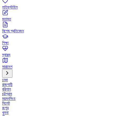
লাইফস্টাইল
মতামত
বিশেষ প্রতিবেদন
শিক্ষা
স্বাস্থ্য
সারাদেশ
ঢাকা
রাজশাহী
বরিশাল
চট্টগ্রাম
ময়মনসিংহ
সিলেট
রংপুর
খুলনা