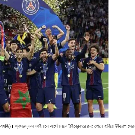
 (পিএসজি)। শ্বাসরুদ্ধকর ফাইনালে আর্সেনালকে টাইব্রেকারে ৪-৩ গোলে হারিয়ে ইউরোপ সেরার ম