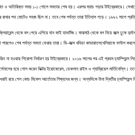
 নির্ধারিত ও অতিরিক্ত সময় ১-১ গোলে সমতায় শেষ হয়। এরপর ম্যাচ গড়ায় টাইব্রেকারে। সেখ
ে রাখার পথ মোটেও সহজ ছিল না। তবে শেষ পর্যন্ত তারা ইতিহাস গড়ে। ১৯৯২ সালে প্রতিযোগি
্লিয়ারেন্স থেকে বল পেয়ে এগিয়ে যান কাই হাভার্টজ। মাঝমাঠ থেকে বল নিয়ে বক্সে ঢুকে দুর
 না পারলেও শেষ পর্যন্ত সমতা ফেরায় তারা। ডি-বক্সে খভিচা কাভারাতসখেলিয়াকে ফাউল করলে
না হওয়ায় শিরোপা নির্ধারণ হয় টাইব্রেকারে। ২০১৬ সালের পর এই প্রথম চ্যাম্পিয়ন্স লি
র হয়ে গোল করেন ভিক্টর ইয়োকেরেস, ডেকলান রাইস ও গ্যাব্রিয়েল মার্তিনেল্লি। তবে গুরুত্
ধরাই রয়ে গেল কোচ মিকেল আর্তেতার শিষ্যদের জন্য। অন্যদিকে টানা দ্বিতীয় চ্যাম্পি