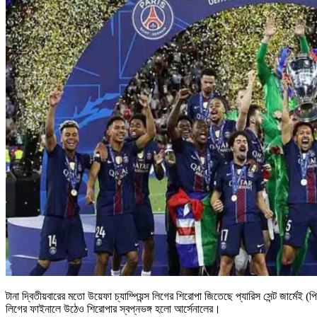
টানা দ্বিতীয়বারের মতো উয়েফা চ্যাম্পিয়ন্স লিগের শিরোপা জিতেছে প্যারিস সেন্ট জার্মেই
লিগের ফাইনালে উঠেও শিরোপার স্বপ্নভঙ্গ হলো আর্সেনালের।