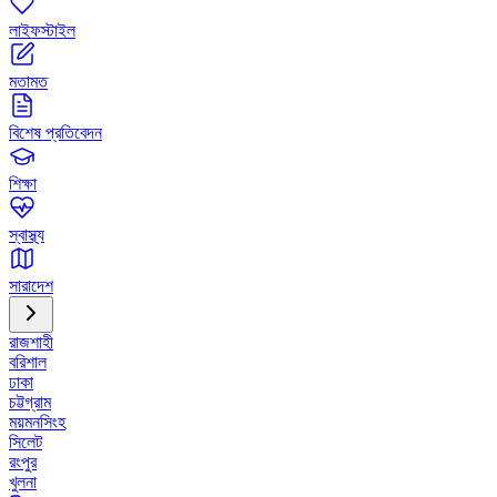
লাইফস্টাইল
মতামত
বিশেষ প্রতিবেদন
শিক্ষা
স্বাস্থ্য
সারাদেশ
রাজশাহী
বরিশাল
ঢাকা
চট্টগ্রাম
ময়মনসিংহ
সিলেট
রংপুর
খুলনা