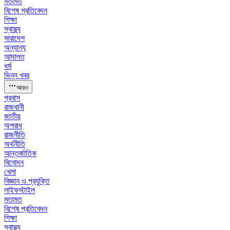
মতামত
বিশেষ প্রতিবেদন
শিক্ষা
স্বাস্থ্য
সারাদেশ
অন্যান্য
আদালত
ধর্ম
ভিন্ন খবর
আরও
প্রবাস
রাজধানী
জাতীয়
অপরাধ
রাজনীতি
অর্থনীতি
আন্তর্জাতিক
বিনোদন
খেলা
বিজ্ঞান ও প্রযুক্তি
লাইফস্টাইল
মতামত
বিশেষ প্রতিবেদন
শিক্ষা
স্বাস্থ্য