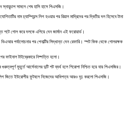
ানে স্নায়ুচাপ সামলে শেষ হাসি হাসে পিএসজি।
তাটির নাম চ্যাম্পিয়ন্স লিগ হওয়ার পর রিয়াল মাদ্রিদের পর দ্বিতীয় দল হিসেবে টানা
্দান্ত শটে গোল করে দলকে এগিয়ে দেন জার্মান এই ফরোয়ার্ড।
 ভিএআর পর্যালোচনার পর পেনাল্টির সিদ্ধান্ত দেন রেফারি। স্পট কিক থেকে গোলরক্ষক
গের ফাইনাল টাইব্রেকারে নিষ্পত্তি হলো।
বপূর্ণ মুহূর্তে আর্সেনালের দুটি শট ব্যর্থ হলে শিরোপা নিশ্চিত হয়ে যায় পিএসজির।
য়ন্স লিগ জিতে ইউরোপীয় ফুটবলে নিজেদের আধিপত্য আরও দৃঢ় করলো পিএসজি।