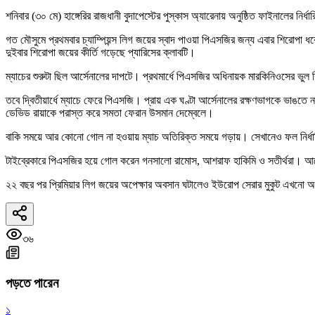
শনিবার (৩০ মে) হাঙ্গেরির রাজধানী বুদাপেস্টের পুস্কাস অ্যারেনায় অনুষ্ঠিত ফাইনালের
গত মৌসুমে প্রথমবার চ্যাম্পিয়ন্স লিগ জয়ের স্বাদ পাওয়া পিএসজির জন্য এবার শিরোপা ধর
দুইবার শিরোপা জয়ের কীর্তি গড়েছে প্যারিসের ক্লাবটি।
ম্যাচের শুরুটা ছিল আর্সেনালের দাপটে। প্রথমার্ধে পিএসজির অধিনায়ক মারকিনিওসের ভুল ক
তবে দ্বিতীয়ার্ধে ম্যাচে ফেরে পিএসজি। প্রায় এক ঘণ্টা আর্সেনালের রক্ষণভাগকে ভাঙতে
ডেভিড রায়াকে পরাস্ত করে সমতা ফেরান উসমান দেম্বেলে।
বাকি সময়ে আর কোনো গোল না হওয়ায় ম্যাচ অতিরিক্ত সময়ে গড়ায়। সেখানেও ফল নির্ধারিত 
টাইব্রেকারে পিএসজির হয়ে গোল করেন গনসালো রামোস, আশরাফ হাকিমি ও সতীর্থরা। আর্সেনালে
২২ বছর পর প্রিমিয়ার লিগ জয়ের অপেক্ষার অবসান ঘটালেও ইউরোপ সেরার মুকুট এখনো অ
৩৬
পড়তে পারেন
১